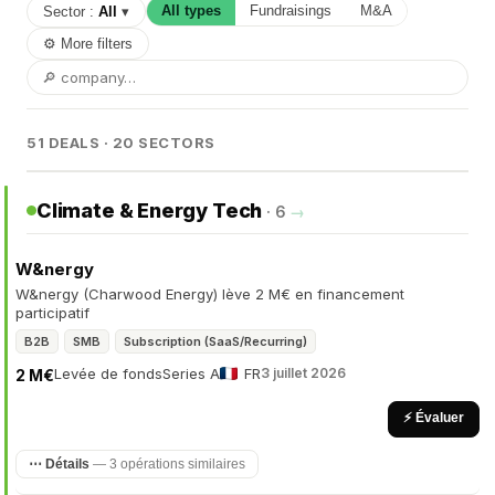
All types
Fundraisings
M&A
Sector :
All
▾
⚙ More filters
51 DEALS · 20 SECTORS
Climate & Energy Tech
· 6
→
W&nergy
W&nergy (Charwood Energy) lève 2 M€ en financement
participatif
B2B
SMB
Subscription (SaaS/Recurring)
Levée de fonds
Series A
FR
3 juillet 2026
2 M€
⚡ Évaluer
⋯ Détails
— 3 opérations similaires