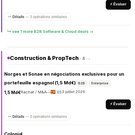
⚡ Évaluer
⋯ Détails
— 3 opérations similaires
↳ see 1 more B2B Software & Cloud deals →
Construction & PropTech
· 4
→
Norges et Sonae en négociations exclusives pour un
portefeuille espagnol (1,5 Md€)
B2B
Enterprise
Rachat / M&A
—
ES
3 juillet 2026
1,5 Md€
⚡ Évaluer
⋯ Détails
— 3 opérations similaires
Colonial