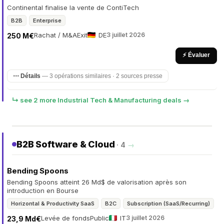
Continental finalise la vente de ContiTech
B2B
Enterprise
Rachat / M&A
Exit
DE
3 juillet 2026
250 M€
⚡ Évaluer
⋯ Détails
— 3 opérations similaires · 2 sources presse
↳ see 2 more Industrial Tech & Manufacturing deals →
B2B Software & Cloud
· 4
→
Bending Spoons
Bending Spoons atteint 26 Md$ de valorisation après son
introduction en Bourse
Horizontal & Productivity SaaS
B2C
Subscription (SaaS/Recurring)
Levée de fonds
Public
IT
3 juillet 2026
23,9 Md€