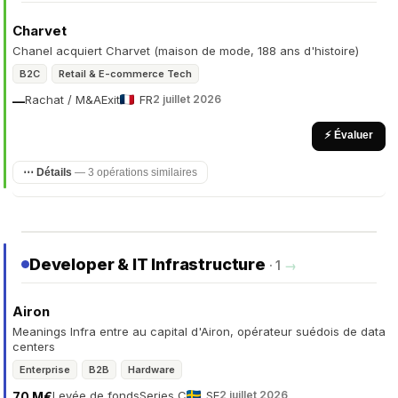
Charvet
Chanel acquiert Charvet (maison de mode, 188 ans d'histoire)
B2C
Retail & E-commerce Tech
Rachat / M&A
Exit
FR
2 juillet 2026
—
⚡ Évaluer
⋯ Détails
— 3 opérations similaires
Developer & IT Infrastructure
· 1
→
Airon
Meanings Infra entre au capital d'Airon, opérateur suédois de data
centers
Enterprise
B2B
Hardware
Levée de fonds
Series C
SE
2 juillet 2026
70 M€