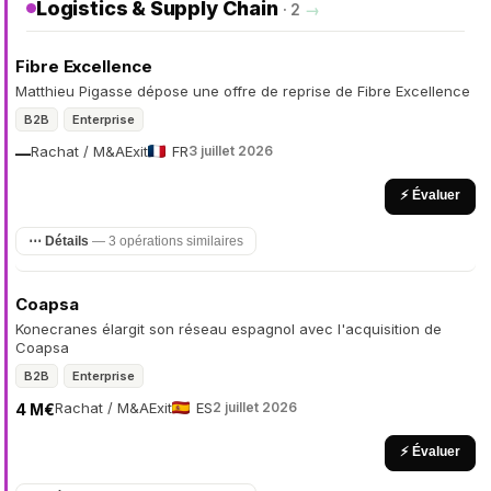
Logistics & Supply Chain
· 2
→
Fibre Excellence
Matthieu Pigasse dépose une offre de reprise de Fibre Excellence
B2B
Enterprise
Rachat / M&A
Exit
FR
3 juillet 2026
—
⚡ Évaluer
⋯ Détails
— 3 opérations similaires
Coapsa
Konecranes élargit son réseau espagnol avec l'acquisition de
Coapsa
B2B
Enterprise
Rachat / M&A
Exit
ES
2 juillet 2026
4 M€
⚡ Évaluer