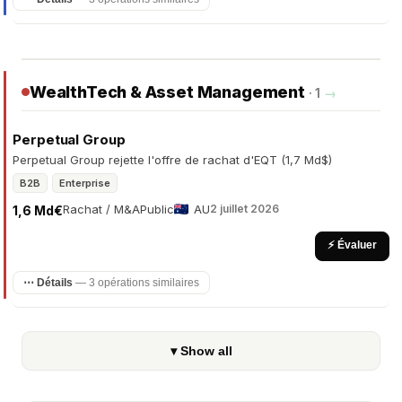
WealthTech & Asset Management
· 1
→
Perpetual Group
Perpetual Group rejette l'offre de rachat d'EQT (1,7 Md$)
B2B
Enterprise
Rachat / M&A
Public
AU
2 juillet 2026
1,6 Md€
⚡ Évaluer
⋯ Détails
— 3 opérations similaires
▾ Show all