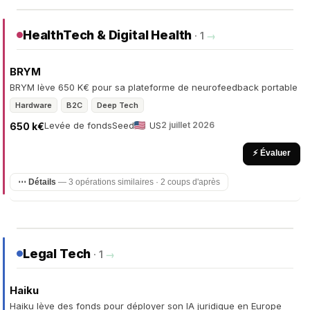
HealthTech & Digital Health
· 1
→
BRYM
BRYM lève 650 K€ pour sa plateforme de neurofeedback portable
Hardware
B2C
Deep Tech
Levée de fonds
Seed
US
2 juillet 2026
650 k€
⚡ Évaluer
⋯ Détails
— 3 opérations similaires · 2 coups d'après
Legal Tech
· 1
→
Haiku
Haiku lève des fonds pour déployer son IA juridique en Europe