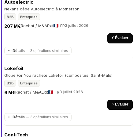
Autoelectric
Nexans cède Autoelectric à Motherson
B2B
Enterprise
Rachat / M&A
Exit
FR
3 juillet 2026
207 M€
⚡ Évaluer
⋯ Détails
— 3 opérations similaires
Lokefoil
Globe For You rachète Lokefoil (composites, Saint-Malo)
B2B
Enterprise
Rachat / M&A
Exit
FR
3 juillet 2026
6 M€
⚡ Évaluer
⋯ Détails
— 3 opérations similaires
ContiTech