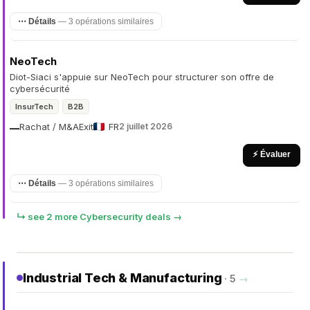
⋯ Détails
— 3 opérations similaires
NeoTech
Diot-Siaci s'appuie sur NeoTech pour structurer son offre de
cybersécurité
InsurTech
B2B
Rachat / M&A
Exit
FR
2 juillet 2026
—
⚡ Évaluer
⋯ Détails
— 3 opérations similaires
↳ see 2 more Cybersecurity deals →
Industrial Tech & Manufacturing
· 5
→