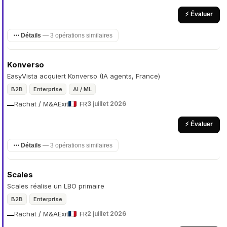
⚡ Évaluer
⋯ Détails
— 3 opérations similaires
Konverso
EasyVista acquiert Konverso (IA agents, France)
B2B
Enterprise
AI / ML
Rachat / M&A
Exit
FR
3 juillet 2026
—
⚡ Évaluer
⋯ Détails
— 3 opérations similaires
Scales
Scales réalise un LBO primaire
B2B
Enterprise
Rachat / M&A
Exit
FR
2 juillet 2026
—