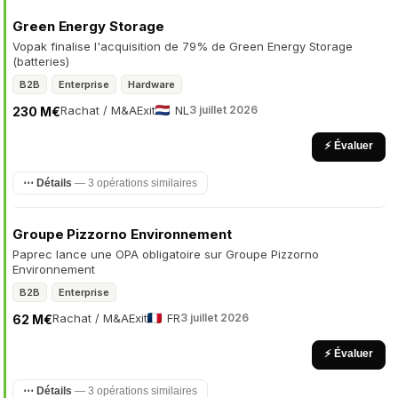
Green Energy Storage
Vopak finalise l'acquisition de 79% de Green Energy Storage
(batteries)
B2B
Enterprise
Hardware
Rachat / M&A
Exit
NL
3 juillet 2026
230 M€
⚡ Évaluer
⋯ Détails
— 3 opérations similaires
Groupe Pizzorno Environnement
Paprec lance une OPA obligatoire sur Groupe Pizzorno
Environnement
B2B
Enterprise
Rachat / M&A
Exit
FR
3 juillet 2026
62 M€
⚡ Évaluer
⋯ Détails
— 3 opérations similaires