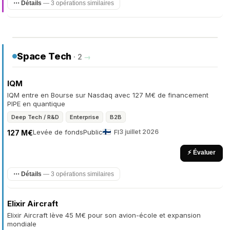
⋯ Détails
— 3 opérations similaires
Space Tech
· 2
→
IQM
IQM entre en Bourse sur Nasdaq avec 127 M€ de financement
PIPE en quantique
Deep Tech / R&D
Enterprise
B2B
Levée de fonds
Public
FI
3 juillet 2026
127 M€
⚡ Évaluer
⋯ Détails
— 3 opérations similaires
Elixir Aircraft
Elixir Aircraft lève 45 M€ pour son avion-école et expansion
mondiale