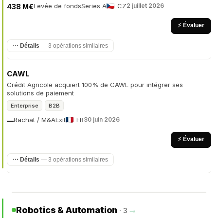
Levée de fonds
Series A
CZ
2 juillet 2026
438 M€
⚡ Évaluer
⋯ Détails
— 3 opérations similaires
CAWL
Crédit Agricole acquiert 100% de CAWL pour intégrer ses
solutions de paiement
Enterprise
B2B
Rachat / M&A
Exit
FR
30 juin 2026
—
⚡ Évaluer
⋯ Détails
— 3 opérations similaires
Robotics & Automation
· 3
→