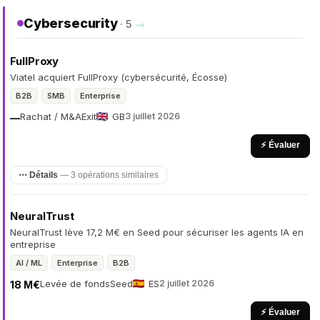
Cybersecurity
· 5
→
FullProxy
Viatel acquiert FullProxy (cybersécurité, Écosse)
B2B
SMB
Enterprise
Rachat / M&A
Exit
GB
3 juillet 2026
—
⚡ Évaluer
⋯ Détails
— 3 opérations similaires
NeuralTrust
NeuralTrust lève 17,2 M€ en Seed pour sécuriser les agents IA en
entreprise
AI / ML
Enterprise
B2B
Levée de fonds
Seed
ES
2 juillet 2026
18 M€
⚡ Évaluer