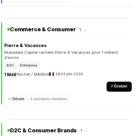
Commerce & Consumer
· 1
→
Pierre & Vacances
Mubadala Capital rachète Pierre & Vacances pour 1 milliard
d'euros
B2C
Enterprise
Rachat / M&A
Exit
FR
24 juin 2026
1 Md€
⚡ Évaluer
⋯ Détails
— 3 opérations similaires
D2C & Consumer Brands
· 1
→