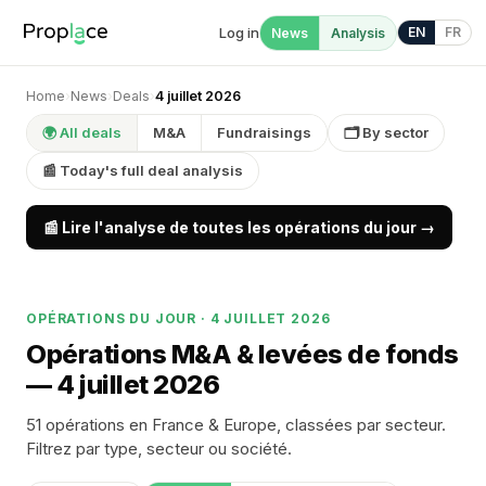
Log in
EN
FR
News
Analysis
Home
›
News
›
Deals
›
4 juillet 2026
🌍 All deals
M&A
Fundraisings
🗂 By sector
📰 Today's full deal analysis
📰 Lire l'analyse de toutes les opérations du jour →
OPÉRATIONS DU JOUR · 4 JUILLET 2026
Opérations M&A & levées de fonds
— 4 juillet 2026
51 opérations en France & Europe, classées par secteur.
Filtrez par type, secteur ou société.