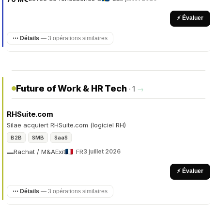
⚡ Évaluer
⋯ Détails
— 3 opérations similaires
Future of Work & HR Tech
· 1
→
RHSuite.com
Silae acquiert RHSuite.com (logiciel RH)
B2B
SMB
SaaS
Rachat / M&A
Exit
FR
3 juillet 2026
—
⚡ Évaluer
⋯ Détails
— 3 opérations similaires