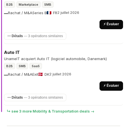
B2B
Marketplace
SMB
Rachat / M&A
Series B
FR
2 juillet 2026
—
⚡ Évaluer
⋯ Détails
— 3 opérations similaires
Auto IT
UnameIT acquiert Auto IT (logiciel automobile, Danemark)
B2B
SMB
SaaS
Rachat / M&A
Exit
DK
2 juillet 2026
—
⚡ Évaluer
⋯ Détails
— 3 opérations similaires
↳ see 3 more Mobility & Transportation deals →