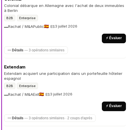
Colonial débarque en Allemagne avec l'achat de deux immeubles
à Berlin
B2B
Enterprise
Rachat / M&A
Public
ES
3 juillet 2026
—
⚡ Évaluer
⋯ Détails
— 3 opérations similaires
Extendam
Extendam acquiert une participation dans un portefeuille hôtelier
espagnol
B2B
Enterprise
Rachat / M&A
Exit
ES
3 juillet 2026
—
⚡ Évaluer
⋯ Détails
— 3 opérations similaires · 2 coups d'après