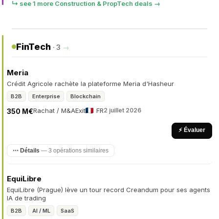
↳ see 1 more Construction & PropTech deals →
FinTech
· 3
→
Meria
Crédit Agricole rachète la plateforme Meria d'Hasheur
B2B
Enterprise
Blockchain
Rachat / M&A
Exit
FR
2 juillet 2026
350 M€
⚡ Évaluer
⋯ Détails
— 3 opérations similaires
EquiLibre
EquiLibre (Prague) lève un tour record Creandum pour ses agents
IA de trading
B2B
AI / ML
SaaS