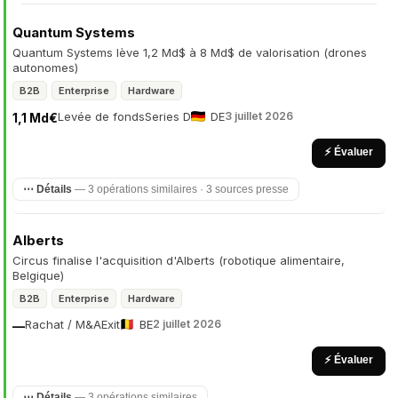
Quantum Systems
Quantum Systems lève 1,2 Md$ à 8 Md$ de valorisation (drones
autonomes)
B2B
Enterprise
Hardware
Levée de fonds
Series D
DE
3 juillet 2026
1,1 Md€
⚡ Évaluer
⋯ Détails
— 3 opérations similaires · 3 sources presse
Alberts
Circus finalise l'acquisition d'Alberts (robotique alimentaire,
Belgique)
B2B
Enterprise
Hardware
Rachat / M&A
Exit
BE
2 juillet 2026
—
⚡ Évaluer
⋯ Détails
— 3 opérations similaires