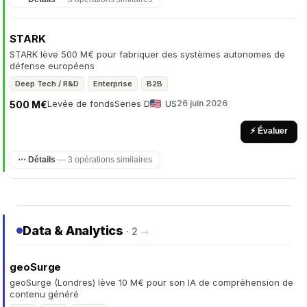
STARK
STARK lève 500 M€ pour fabriquer des systèmes autonomes de
défense européens
Deep Tech / R&D
Enterprise
B2B
Levée de fonds
Series D
US
26 juin 2026
500 M€
⚡ Évaluer
⋯ Détails
— 3 opérations similaires
Data & Analytics
· 2
→
geoSurge
geoSurge (Londres) lève 10 M€ pour son IA de compréhension de
contenu généré