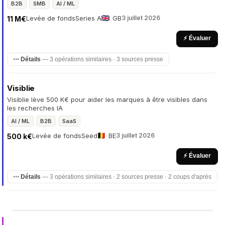
B2B
SMB
AI / ML
Levée de fonds
Series A
GB
3 juillet 2026
11 M€
⚡ Évaluer
⋯ Détails
— 3 opérations similaires · 3 sources presse
Visiblie
Visiblie lève 500 K€ pour aider les marques à être visibles dans
les recherches IA
AI / ML
B2B
SaaS
Levée de fonds
Seed
BE
3 juillet 2026
500 k€
⚡ Évaluer
⋯ Détails
— 3 opérations similaires · 2 sources presse · 2 coups d'après