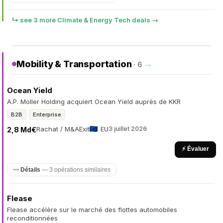
↳ see 3 more Climate & Energy Tech deals →
Mobility & Transportation
· 6
→
Ocean Yield
A.P. Moller Holding acquiert Ocean Yield auprès de KKR
B2B
Enterprise
Rachat / M&A
Exit
EU
3 juillet 2026
2,8 Md€
⚡ Évaluer
⋯ Détails
— 3 opérations similaires
Flease
Flease accélère sur le marché des flottes automobiles
reconditionnées