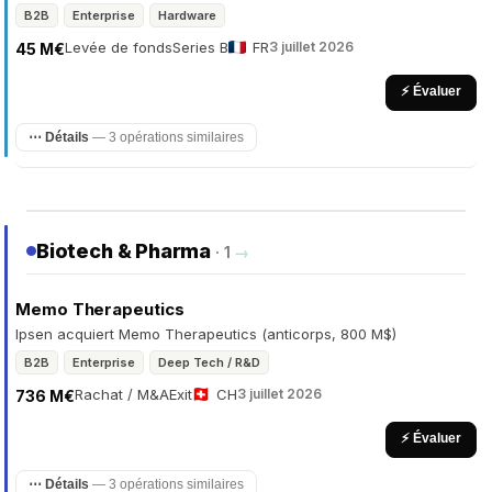
B2B
Enterprise
Hardware
Levée de fonds
Series B
FR
3 juillet 2026
45 M€
⚡ Évaluer
⋯ Détails
— 3 opérations similaires
Biotech & Pharma
· 1
→
Memo Therapeutics
Ipsen acquiert Memo Therapeutics (anticorps, 800 M$)
B2B
Enterprise
Deep Tech / R&D
Rachat / M&A
Exit
CH
3 juillet 2026
736 M€
⚡ Évaluer
⋯ Détails
— 3 opérations similaires