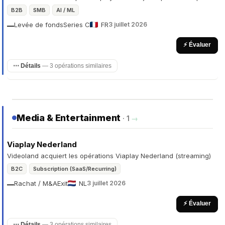
B2B
SMB
AI / ML
Levée de fonds
Series C
FR
3 juillet 2026
—
⚡ Évaluer
⋯ Détails
— 3 opérations similaires
Media & Entertainment
· 1
→
Viaplay Nederland
Videoland acquiert les opérations Viaplay Nederland (streaming)
B2C
Subscription (SaaS/Recurring)
Rachat / M&A
Exit
NL
3 juillet 2026
—
⚡ Évaluer
⋯ Détails
— 3 opérations similaires