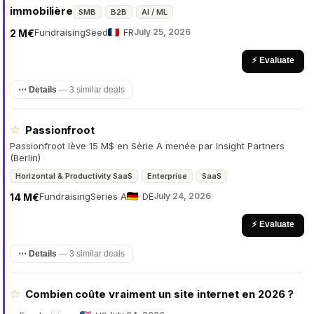
immobilière
SMB
B2B
AI / ML
Fundraising
Seed
FR
July 25, 2026
2 M€
⚡ Evaluate
⋯ Details
—
3 similar deals
☆
Passionfroot
Passionfroot lève 15 M$ en Série A menée par Insight Partners
(Berlin)
Horizontal & Productivity SaaS
Enterprise
SaaS
Fundraising
Series A
DE
July 24, 2026
14 M€
⚡ Evaluate
⋯ Details
—
3 similar deals
☆
Combien coûte vraiment un site internet en 2026 ?