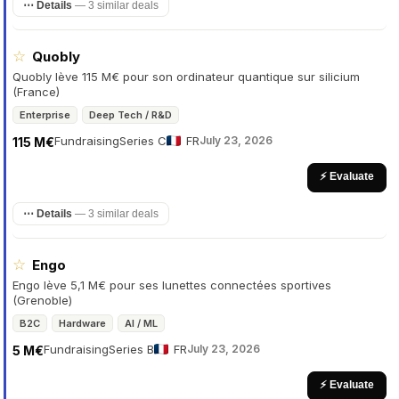
⋯ Details
—
3 similar deals
☆
Quobly
Quobly lève 115 M€ pour son ordinateur quantique sur silicium
(France)
Enterprise
Deep Tech / R&D
Fundraising
Series C
FR
July 23, 2026
115 M€
⚡ Evaluate
⋯ Details
—
3 similar deals
☆
Engo
Engo lève 5,1 M€ pour ses lunettes connectées sportives
(Grenoble)
B2C
Hardware
AI / ML
Fundraising
Series B
FR
July 23, 2026
5 M€
⚡ Evaluate