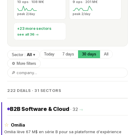
10 ops · 108 M€
9 ops · 201 M€
peak 2/day
peak 2/day
+23
more sectors
see all 36 →
Today
7 days
30 days
All
Sector :
All
▾
⚙ More filters
222 DEALS · 31 SECTORS
B2B Software & Cloud
· 32
→
☆
Omilia
Omilia lève 67 M$ en série B pour sa plateforme d'expérience