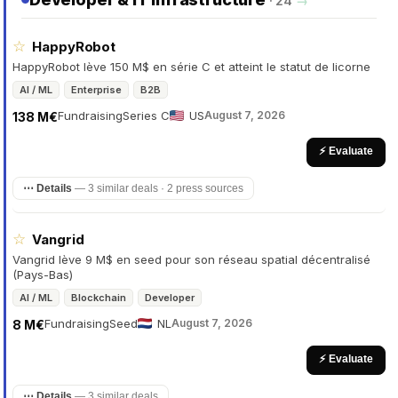
· 24
→
☆
HappyRobot
HappyRobot lève 150 M$ en série C et atteint le statut de licorne
AI / ML
Enterprise
B2B
Fundraising
Series C
US
August 7, 2026
138 M€
⚡ Evaluate
⋯ Details
—
3 similar deals · 2 press sources
☆
Vangrid
Vangrid lève 9 M$ en seed pour son réseau spatial décentralisé
(Pays-Bas)
AI / ML
Blockchain
Developer
Fundraising
Seed
NL
August 7, 2026
8 M€
⚡ Evaluate
⋯ Details
—
3 similar deals