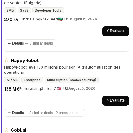
de ventes (Bulgarie)
SMB
SaaS
Developer Tools
Fundraising
Pre-Seed
BG
August 6, 2026
270 k€
⚡ Evaluate
⋯ Details
—
3 similar deals
☆
HappyRobot
HappyRobot lève 150 millions pour son IA d'automatisation des
opérations
AI / ML
Enterprise
Subscription (SaaS/Recurring)
Fundraising
Series C
US
August 5, 2026
138 M€
⚡ Evaluate
⋯ Details
—
3 similar deals · 2 press sources
☆
Cobl.ai