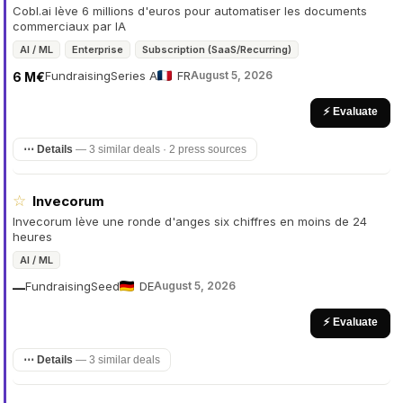
Cobl.ai lève 6 millions d'euros pour automatiser les documents
commerciaux par IA
AI / ML
Enterprise
Subscription (SaaS/Recurring)
Fundraising
Series A
FR
August 5, 2026
6 M€
⚡ Evaluate
⋯ Details
—
3 similar deals · 2 press sources
☆
Invecorum
Invecorum lève une ronde d'anges six chiffres en moins de 24
heures
AI / ML
Fundraising
Seed
DE
August 5, 2026
—
⚡ Evaluate
⋯ Details
—
3 similar deals