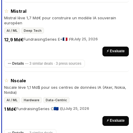
☆
Mistral
Mistral lève 1,7 Md€ pour construire un modèle IA souverain
européen
AI / ML
Deep Tech
Fundraising
Series E+
FR
July 25, 2026
12,9 Md€
⚡ Evaluate
⋯ Details
—
3 similar deals · 3 press sources
☆
Nscale
Nscale lève 1,1 Md$ pour ses centres de données IA (Aker, Nokia,
Nvidia)
AI / ML
Hardware
Data-Centric
Fundraising
Series C
EU
July 25, 2026
1 Md€
⚡ Evaluate
⋯ Details
—
3 similar deals