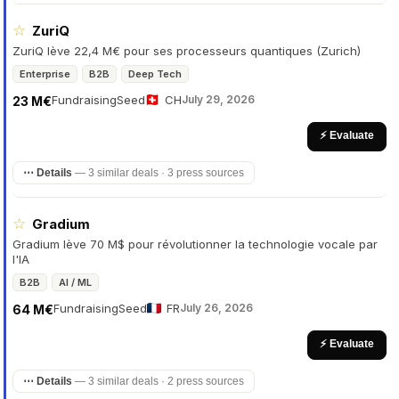
☆
ZuriQ
ZuriQ lève 22,4 M€ pour ses processeurs quantiques (Zurich)
Enterprise
B2B
Deep Tech
Fundraising
Seed
CH
July 29, 2026
23 M€
⚡ Evaluate
⋯ Details
—
3 similar deals · 3 press sources
☆
Gradium
Gradium lève 70 M$ pour révolutionner la technologie vocale par
l'IA
B2B
AI / ML
Fundraising
Seed
FR
July 26, 2026
64 M€
⚡ Evaluate
⋯ Details
—
3 similar deals · 2 press sources