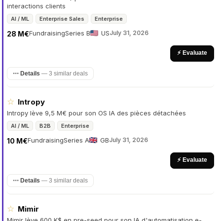
interactions clients
AI / ML
Enterprise Sales
Enterprise
Fundraising
Series B
US
July 31, 2026
28 M€
⚡ Evaluate
⋯ Details
—
3 similar deals
☆
Intropy
Intropy lève 9,5 M€ pour son OS IA des pièces détachées
AI / ML
B2B
Enterprise
Fundraising
Series A
GB
July 31, 2026
10 M€
⚡ Evaluate
⋯ Details
—
3 similar deals
☆
Mimir
Mimir lève 600 K$ en pre-seed pour son IA d'automatisation e-