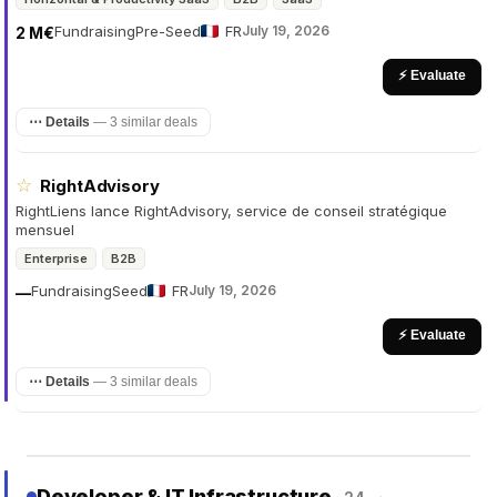
Fundraising
Pre-Seed
FR
July 19, 2026
2 M€
⚡ Evaluate
⋯ Details
—
3 similar deals
☆
RightAdvisory
RightLiens lance RightAdvisory, service de conseil stratégique
mensuel
Enterprise
B2B
Fundraising
Seed
FR
July 19, 2026
—
⚡ Evaluate
⋯ Details
—
3 similar deals
Developer & IT Infrastructure