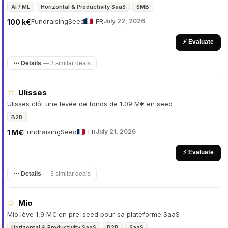
AI / ML
Horizontal & Productivity SaaS
SMB
Fundraising
Seed
FR
July 22, 2026
100 k€
⚡ Evaluate
⋯ Details
—
3 similar deals
☆
Ulisses
Ulisses clôt une levée de fonds de 1,09 M€ en seed
B2B
Fundraising
Seed
FR
July 21, 2026
1 M€
⚡ Evaluate
⋯ Details
—
3 similar deals
☆
Mio
Mio lève 1,9 M€ en pre-seed pour sa plateforme SaaS
Horizontal & Productivity SaaS
B2B
SaaS