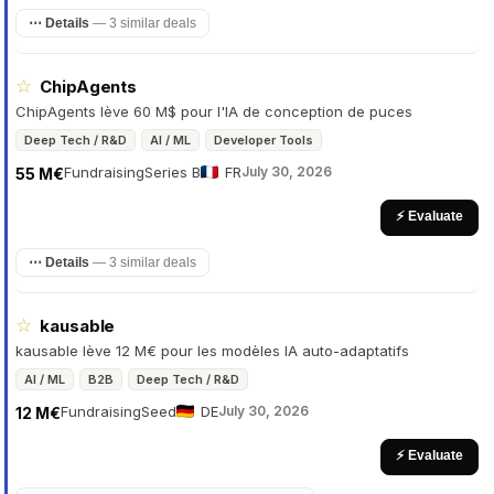
⋯ Details
—
3 similar deals
☆
ChipAgents
ChipAgents lève 60 M$ pour l'IA de conception de puces
Deep Tech / R&D
AI / ML
Developer Tools
Fundraising
Series B
FR
July 30, 2026
55 M€
⚡ Evaluate
⋯ Details
—
3 similar deals
☆
kausable
kausable lève 12 M€ pour les modèles IA auto-adaptatifs
AI / ML
B2B
Deep Tech / R&D
Fundraising
Seed
DE
July 30, 2026
12 M€
⚡ Evaluate