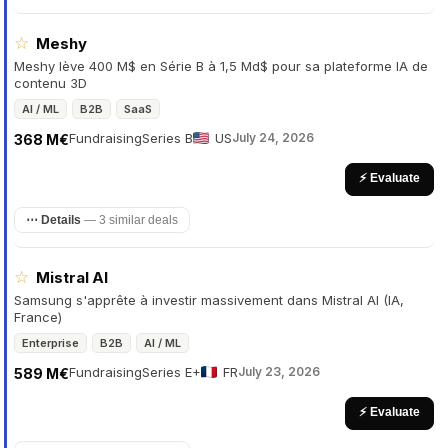
☆
Meshy
Meshy lève 400 M$ en Série B à 1,5 Md$ pour sa plateforme IA de
contenu 3D
AI / ML
B2B
SaaS
Fundraising
Series B
US
July 24, 2026
368 M€
⚡ Evaluate
⋯ Details
—
3 similar deals
☆
Mistral AI
Samsung s'apprête à investir massivement dans Mistral AI (IA,
France)
Enterprise
B2B
AI / ML
Fundraising
Series E+
FR
July 23, 2026
589 M€
⚡ Evaluate