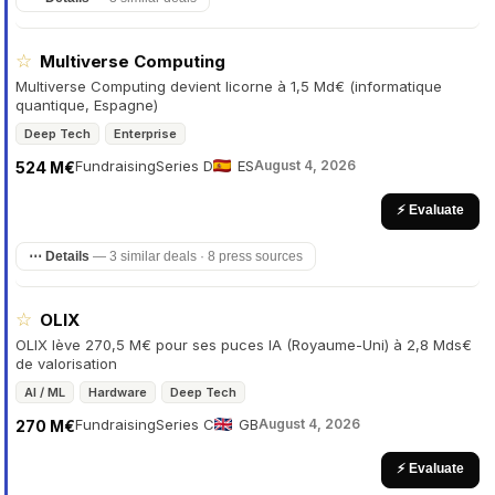
☆
Multiverse Computing
Multiverse Computing devient licorne à 1,5 Md€ (informatique
quantique, Espagne)
Deep Tech
Enterprise
Fundraising
Series D
ES
August 4, 2026
524 M€
⚡ Evaluate
⋯ Details
—
3 similar deals · 8 press sources
☆
OLIX
OLIX lève 270,5 M€ pour ses puces IA (Royaume-Uni) à 2,8 Mds€
de valorisation
AI / ML
Hardware
Deep Tech
Fundraising
Series C
GB
August 4, 2026
270 M€
⚡ Evaluate