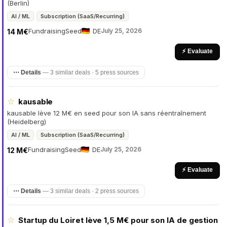
(Berlin)
AI / ML
Subscription (SaaS/Recurring)
Fundraising
Seed
DE
July 25, 2026
14 M€
⚡ Evaluate
⋯ Details
—
3 similar deals · 5 press sources
☆
kausable
kausable lève 12 M€ en seed pour son IA sans réentraînement
(Heidelberg)
AI / ML
Subscription (SaaS/Recurring)
Fundraising
Seed
DE
July 25, 2026
12 M€
⚡ Evaluate
⋯ Details
—
3 similar deals · 2 press sources
☆
Startup du Loiret lève 1,5 M€ pour son IA de gestion