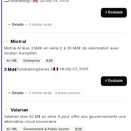
Fundraising
—
US
July 24, 2026
—
⚡ Evaluate
⋯ Details
—
3 similar deals
☆
Mistral
Mistral AI lève 3 Md€ en série D à 20 Md€ de valorisation avec
soutien européen
AI / ML
Enterprise
B2B
Fundraising
Series D
FR
July 23, 2026
3 Md€
⚡ Evaluate
⋯ Details
—
3 similar deals · 4 press sources
☆
Valarian
Valarian lève 50 M$ en série A pour offrir aux gouvernements une
alternative cloud souveraine
AI / ML
Government & Public Sector
B2B