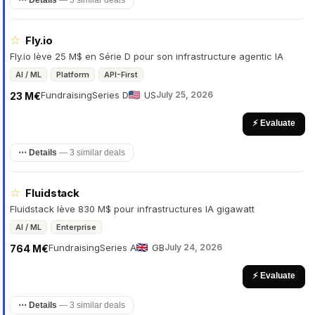
☆
Fly.io
Fly.io lève 25 M$ en Série D pour son infrastructure agentic IA
AI / ML
Platform
API-First
Fundraising
Series D
US
July 25, 2026
23 M€
⚡ Evaluate
⋯ Details
—
3 similar deals
☆
Fluidstack
Fluidstack lève 830 M$ pour infrastructures IA gigawatt
AI / ML
Enterprise
Fundraising
Series A
GB
July 24, 2026
764 M€
⚡ Evaluate
⋯ Details
—
3 similar deals