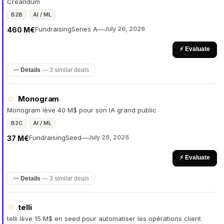
Creandum
B2B
AI / ML
Fundraising
Series A
—
July 26, 2026
460 M€
⚡ Evaluate
⋯ Details
—
3 similar deals
☆
Monogram
Monogram lève 40 M$ pour son IA grand public
B2C
AI / ML
Fundraising
Seed
—
July 26, 2026
37 M€
⚡ Evaluate
⋯ Details
—
3 similar deals
☆
telli
telli lève 15 M$ en seed pour automatiser les opérations client