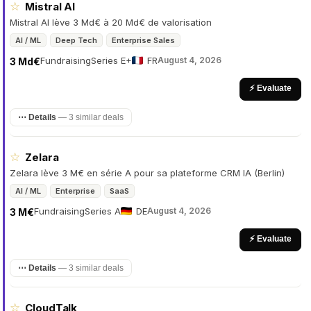
☆
Mistral AI
Mistral AI lève 3 Md€ à 20 Md€ de valorisation
AI / ML
Deep Tech
Enterprise Sales
Fundraising
Series E+
FR
August 4, 2026
3 Md€
⚡ Evaluate
⋯ Details
—
3 similar deals
☆
Zelara
Zelara lève 3 M€ en série A pour sa plateforme CRM IA (Berlin)
AI / ML
Enterprise
SaaS
Fundraising
Series A
DE
August 4, 2026
3 M€
⚡ Evaluate
⋯ Details
—
3 similar deals
☆
CloudTalk