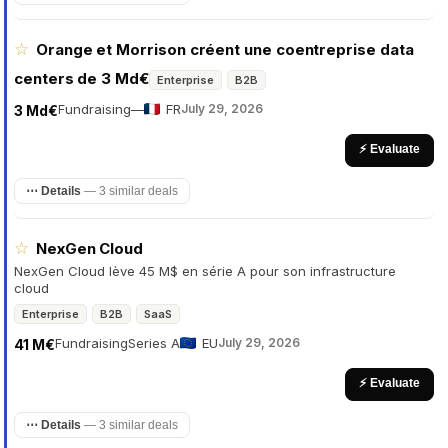
☆
Orange et Morrison créent une coentreprise data
centers de 3 Md€
Enterprise
B2B
Fundraising
—
FR
July 29, 2026
3 Md€
⚡ Evaluate
⋯ Details
—
3 similar deals
☆
NexGen Cloud
NexGen Cloud lève 45 M$ en série A pour son infrastructure
cloud
Enterprise
B2B
SaaS
Fundraising
Series A
EU
July 29, 2026
41 M€
⚡ Evaluate
⋯ Details
—
3 similar deals