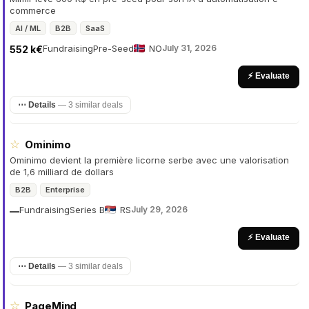
commerce
AI / ML
B2B
SaaS
Fundraising
Pre-Seed
NO
July 31, 2026
552 k€
⚡ Evaluate
⋯ Details
—
3 similar deals
☆
Ominimo
Ominimo devient la première licorne serbe avec une valorisation
de 1,6 milliard de dollars
B2B
Enterprise
Fundraising
Series B
RS
July 29, 2026
—
⚡ Evaluate
⋯ Details
—
3 similar deals
☆
PageMind