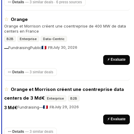
⋯ Details
—
3 similar deals · 6 press sources
☆
Orange
Orange et Morrison créent une coentreprise de 400 MW de data
centers en France
B2B
Enterprise
Data-Centric
Fundraising
Public
FR
July 30, 2026
—
⚡ Evaluate
⋯ Details
—
3 similar deals
☆
Orange et Morrison créent une coentreprise data
centers de 3 Md€
Enterprise
B2B
Fundraising
—
FR
July 29, 2026
3 Md€
⚡ Evaluate
⋯ Details
—
3 similar deals