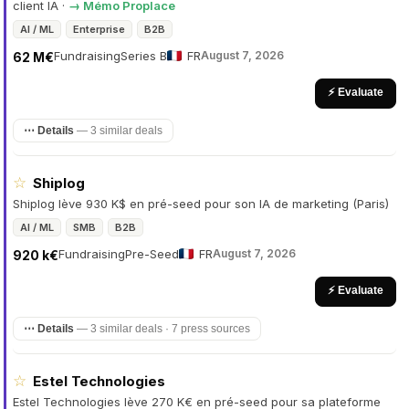
client IA
·
→ Mémo Proplace
AI / ML
Enterprise
B2B
Fundraising
Series B
FR
August 7, 2026
62 M€
⚡ Evaluate
⋯ Details
—
3 similar deals
☆
Shiplog
Shiplog lève 930 K$ en pré-seed pour son IA de marketing (Paris)
AI / ML
SMB
B2B
Fundraising
Pre-Seed
FR
August 7, 2026
920 k€
⚡ Evaluate
⋯ Details
—
3 similar deals · 7 press sources
☆
Estel Technologies
Estel Technologies lève 270 K€ en pré-seed pour sa plateforme