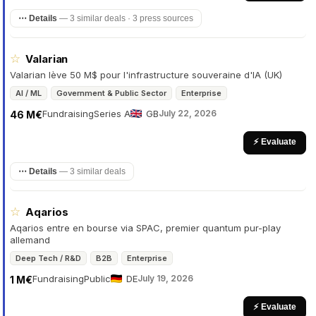
⋯ Details
—
3 similar deals · 3 press sources
☆
Valarian
Valarian lève 50 M$ pour l'infrastructure souveraine d'IA (UK)
AI / ML
Government & Public Sector
Enterprise
Fundraising
Series A
GB
July 22, 2026
46 M€
⚡ Evaluate
⋯ Details
—
3 similar deals
☆
Aqarios
Aqarios entre en bourse via SPAC, premier quantum pur-play
allemand
Deep Tech / R&D
B2B
Enterprise
Fundraising
Public
DE
July 19, 2026
1 M€
⚡ Evaluate