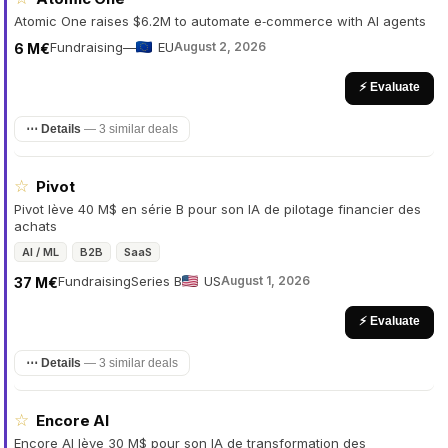
Atomic One raises $6.2M to automate e‑commerce with AI agents
Fundraising
—
EU
August 2, 2026
6 M€
⚡ Evaluate
⋯ Details
—
3 similar deals
☆
Pivot
Pivot lève 40 M$ en série B pour son IA de pilotage financier des
achats
AI / ML
B2B
SaaS
Fundraising
Series B
US
August 1, 2026
37 M€
⚡ Evaluate
⋯ Details
—
3 similar deals
☆
Encore AI
Encore AI lève 30 M$ pour son IA de transformation des