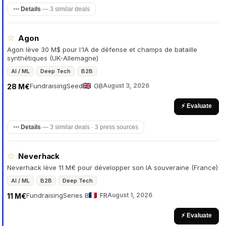
⋯ Details
—
3 similar deals
☆
Agon
Agon lève 30 M$ pour l'IA de défense et champs de bataille
synthétiques (UK-Allemagne)
AI / ML
Deep Tech
B2B
Fundraising
Seed
GB
August 3, 2026
28 M€
⚡ Evaluate
⋯ Details
—
3 similar deals · 3 press sources
☆
Neverhack
Neverhack lève 11 M€ pour développer son IA souveraine (France)
AI / ML
B2B
Deep Tech
Fundraising
Series B
FR
August 1, 2026
11 M€
⚡ Evaluate