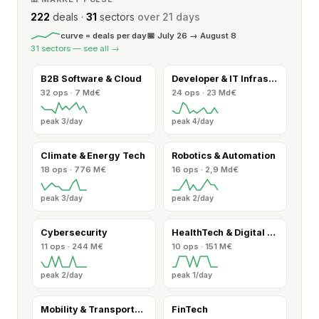
222
deals ·
31
sectors
over 21 days
curve = deals per day
📅
July 26 → August 8
31
sectors — see all →
B2B Software & Cloud
Developer & IT Infrastructure
32 ops · 7 Md€
24 ops · 23 Md€
peak 3/day
peak 4/day
Climate & Energy Tech
Robotics & Automation
18 ops · 776 M€
16 ops · 2,9 Md€
peak 3/day
peak 2/day
Cybersecurity
HealthTech & Digital Health
11 ops · 244 M€
10 ops · 151 M€
peak 2/day
peak 1/day
Mobility & Transportation
FinTech