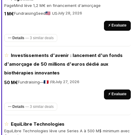
PageMind lève 1,2 M€ en financement d'amorçage
Fundraising
Seed
US
July 28, 2026
1 M€
⚡ Evaluate
⋯ Details
—
3 similar deals
☆
Investissements d'avenir : lancement d'un fonds
d'amorçage de 50 millions d'euros dédié aux
biothérapies innovantes
Fundraising
—
FR
July 27, 2026
50 M€
⚡ Evaluate
⋯ Details
—
3 similar deals
☆
EquiLibre Technologies
EquiLibre Technologies lève une Series A à 500 M$ minimum avec