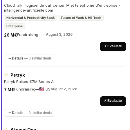
CloudTalk : logiciel de call center IA et téléphonie d'entreprise -
intelligence-artificielle.com
Horizontal & Productivity SaaS
Future of Work & HR Tech
Enterprise
Fundraising
—
—
August 3, 2026
26 M€
⚡ Evaluate
⋯ Details
—
3 similar deals
☆
Pstryk
Pstryk Raises €7M Series A
Fundraising
—
US
August 2, 2026
7 M€
⚡ Evaluate
⋯ Details
—
3 similar deals
☆
Atomic One