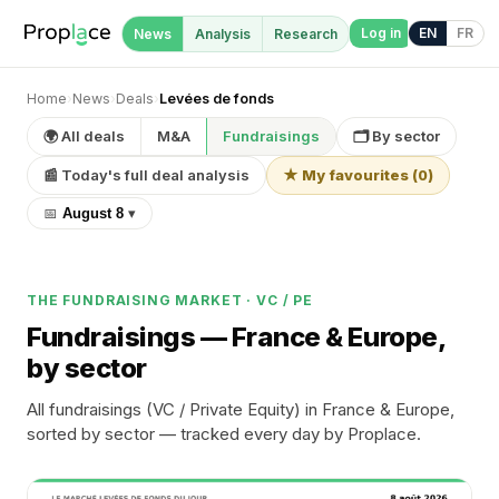
Log in
EN
FR
News
Analysis
Research
Home
›
News
›
Deals
›
Levées de fonds
🌍 All deals
M&A
Fundraisings
🗂 By sector
📰 Today's full deal analysis
★ My favourites
(
0
)
📅
August 8
▾
THE FUNDRAISING MARKET · VC / PE
Fundraisings
— France & Europe,
by sector
All fundraisings (VC / Private Equity) in France & Europe,
sorted by sector — tracked every day by Proplace.