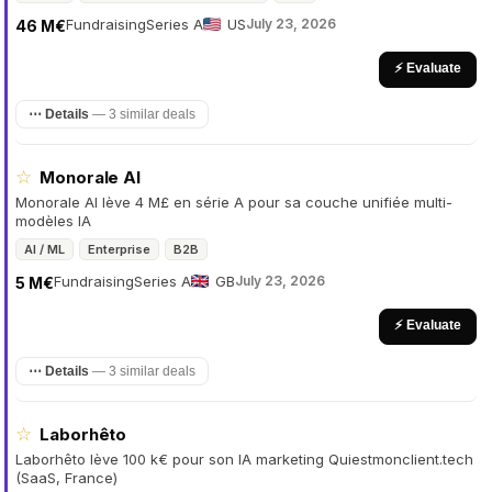
Fundraising
Series A
US
July 23, 2026
46 M€
⚡ Evaluate
⋯ Details
—
3 similar deals
☆
Monorale AI
Monorale AI lève 4 M£ en série A pour sa couche unifiée multi-
modèles IA
AI / ML
Enterprise
B2B
Fundraising
Series A
GB
July 23, 2026
5 M€
⚡ Evaluate
⋯ Details
—
3 similar deals
☆
Laborhêto
Laborhêto lève 100 k€ pour son IA marketing Quiestmonclient.tech
(SaaS, France)