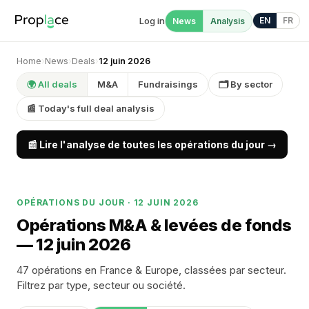
Log in
EN
FR
News
Analysis
Home
›
News
›
Deals
›
12 juin 2026
🌍 All deals
M&A
Fundraisings
🗂 By sector
📰 Today's full deal analysis
📰 Lire l'analyse de toutes les opérations du jour →
OPÉRATIONS DU JOUR · 12 JUIN 2026
Opérations M&A & levées de fonds
— 12 juin 2026
47 opérations en France & Europe, classées par secteur.
Filtrez par type, secteur ou société.