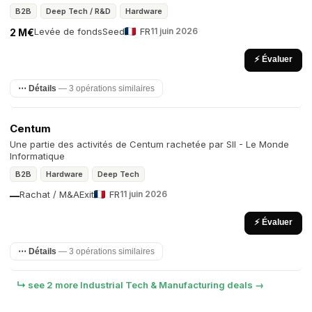
B2B
Deep Tech / R&D
Hardware
Levée de fonds
Seed
FR
11 juin 2026
2 M€
⚡ Évaluer
⋯ Détails
— 3 opérations similaires
Centum
Une partie des activités de Centum rachetée par SII - Le Monde
Informatique
B2B
Hardware
Deep Tech
Rachat / M&A
Exit
FR
11 juin 2026
—
⚡ Évaluer
⋯ Détails
— 3 opérations similaires
↳ see 2 more Industrial Tech & Manufacturing deals →