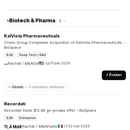
Biotech & Pharma
· 2
→
KalVista Pharmaceuticals
Chiesi Group Completes Acquisition of KalVista Pharmaceuticals -
BioSpace
B2B
Deep Tech / R&D
Rachat / M&A
Exit
US
11 juin 2026
—
⚡ Évaluer
⋯ Détails
— 3 opérations similaires
Recordati
Recordati fields $12.4B go-private offer - BioSpace
B2B
Enterprise
Rachat / M&A
Public
IT
22 mai 2026
11,4 Md€