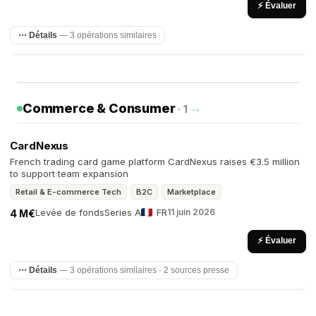
⚡ Évaluer
⋯ Détails
— 3 opérations similaires
Commerce & Consumer
· 1
→
CardNexus
French trading card game platform CardNexus raises €3.5 million
to support team expansion
Retail & E-commerce Tech
B2C
Marketplace
Levée de fonds
Series A
FR
11 juin 2026
4 M€
⚡ Évaluer
⋯ Détails
— 3 opérations similaires · 2 sources presse