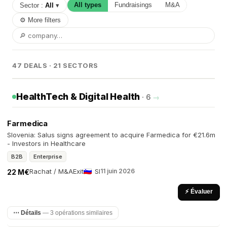
All types
Fundraisings
M&A
Sector :
All
▾
⚙ More filters
47 DEALS · 21 SECTORS
HealthTech & Digital Health
· 6
→
Farmedica
Slovenia: Salus signs agreement to acquire Farmedica for €21.6m
- Investors in Healthcare
B2B
Enterprise
Rachat / M&A
Exit
SI
11 juin 2026
22 M€
⚡ Évaluer
⋯ Détails
— 3 opérations similaires