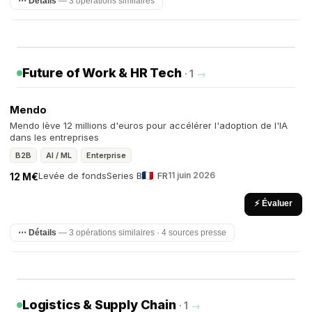
⋯ Détails
— 3 opérations similaires
Future of Work & HR Tech
· 1
→
Mendo
Mendo lève 12 millions d'euros pour accélérer l'adoption de l'IA
dans les entreprises
B2B
AI / ML
Enterprise
Levée de fonds
Series B
FR
11 juin 2026
12 M€
⚡ Évaluer
⋯ Détails
— 3 opérations similaires · 4 sources presse
Logistics & Supply Chain
· 1
→