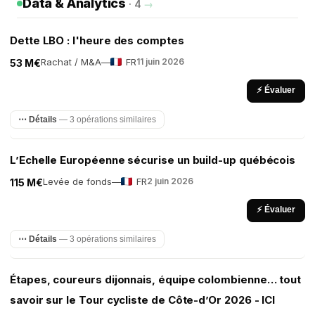
Data & Analytics
· 4
→
Dette LBO : l'heure des comptes
Rachat / M&A
—
FR
11 juin 2026
53 M€
⚡ Évaluer
⋯ Détails
— 3 opérations similaires
L’Echelle Européenne sécurise un build-up québécois
Levée de fonds
—
FR
2 juin 2026
115 M€
⚡ Évaluer
⋯ Détails
— 3 opérations similaires
Étapes, coureurs dijonnais, équipe colombienne… tout
savoir sur le Tour cycliste de Côte-d’Or 2026 - ICI