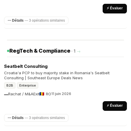
⚡ Évaluer
⋯ Détails
— 3 opérations similaires
RegTech & Compliance
· 1
→
Seatbelt Consulting
Croatia'a PCP to buy majority stake in Romania's Seatbelt
Consulting | Southeast Europe Deals News
B2B
Enterprise
Rachat / M&A
Exit
RO
11 juin 2026
—
⚡ Évaluer
⋯ Détails
— 3 opérations similaires