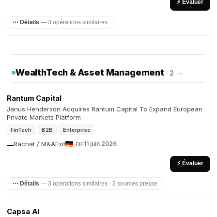
⚡ Évaluer
⋯ Détails
— 3 opérations similaires
WealthTech & Asset Management
· 2
→
Rantum Capital
Janus Henderson Acquires Rantum Capital To Expand European
Private Markets Platform
FinTech
B2B
Enterprise
Rachat / M&A
Exit
DE
11 juin 2026
—
⚡ Évaluer
⋯ Détails
— 3 opérations similaires · 2 sources presse
Capsa AI