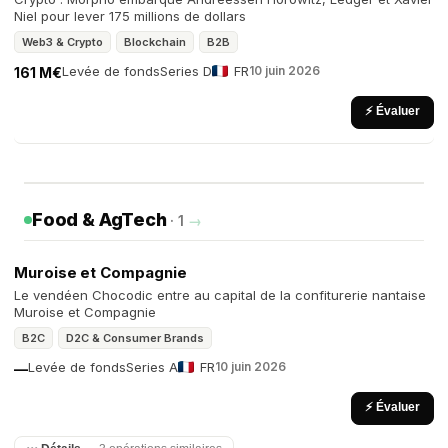
Niel pour lever 175 millions de dollars
Web3 & Crypto
Blockchain
B2B
Levée de fonds
Series D
FR
10 juin 2026
161 M€
⚡ Évaluer
Food & AgTech
· 1
→
Muroise et Compagnie
Le vendéen Chocodic entre au capital de la confiturerie nantaise
Muroise et Compagnie
B2C
D2C & Consumer Brands
Levée de fonds
Series A
FR
10 juin 2026
—
⚡ Évaluer