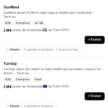
OurMind
OurMind lands €2.1M to help reduce healthcare workloads -
Tech.eu
B2B
Enterprise
AI / ML
Levée de fonds
Seed
NL
11 juin 2026
2 M€
⚡ Évaluer
⋯ Détails
— 3 opérations similaires · 2 sources presse
TurnUp
TurnUp raises €2 million to help healthcare providers reduce no-
shows - Tech.eu
B2B
Enterprise
SaaS
Levée de fonds
Seed
EU
11 juin 2026
2 M€
⚡ Évaluer
⋯ Détails
— 3 opérations similaires