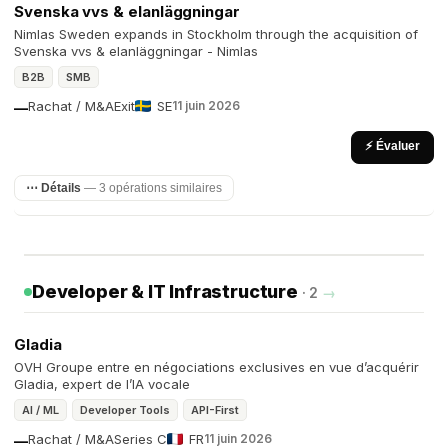
Svenska vvs & elanläggningar
Nimlas Sweden expands in Stockholm through the acquisition of
Svenska vvs & elanläggningar - Nimlas
B2B
SMB
Rachat / M&A
Exit
SE
11 juin 2026
—
⚡ Évaluer
⋯ Détails
— 3 opérations similaires
Developer & IT Infrastructure
· 2
→
Gladia
OVH Groupe entre en négociations exclusives en vue d’acquérir
Gladia, expert de l’IA vocale
AI / ML
Developer Tools
API-First
Rachat / M&A
Series C
FR
11 juin 2026
—