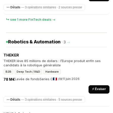
⋯ Détails
— 3 opérations similaires · 2 sources presse
↳ see 1 more FinTech deals →
Robotics & Automation
· 3
→
THEKER
THEKER lève 85 millions de dollars : l’Europe produit enfin ses
candidats à la robotique généraliste
B2B
Deep Tech / R&D
Hardware
Levée de fonds
Series C
FR
11 juin 2026
78 M€
⚡ Évaluer
⋯ Détails
— 3 opérations similaires · 5 sources presse