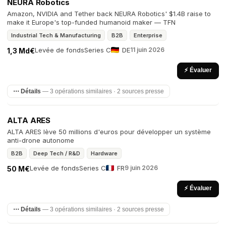
NEURA Robotics
Amazon, NVIDIA and Tether back NEURA Robotics' $1.4B raise to
make it Europe's top-funded humanoid maker — TFN
Industrial Tech & Manufacturing
B2B
Enterprise
Levée de fonds
Series C
DE
11 juin 2026
1,3 Md€
⚡ Évaluer
⋯ Détails
— 3 opérations similaires · 2 sources presse
ALTA ARES
ALTA ARES lève 50 millions d'euros pour développer un système
anti-drone autonome
B2B
Deep Tech / R&D
Hardware
Levée de fonds
Series C
FR
9 juin 2026
50 M€
⚡ Évaluer
⋯ Détails
— 3 opérations similaires · 2 sources presse