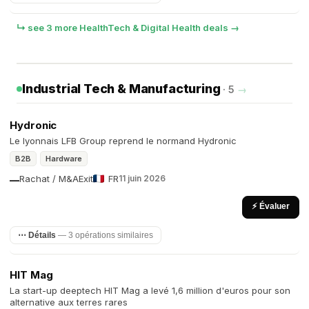
↳ see 3 more HealthTech & Digital Health deals →
Industrial Tech & Manufacturing
· 5
→
Hydronic
Le lyonnais LFB Group reprend le normand Hydronic
B2B
Hardware
Rachat / M&A
Exit
FR
11 juin 2026
—
⚡ Évaluer
⋯ Détails
— 3 opérations similaires
HIT Mag
La start-up deeptech HIT Mag a levé 1,6 million d'euros pour son
alternative aux terres rares