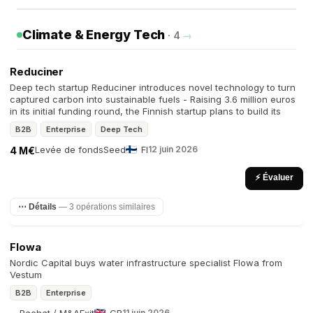
Climate & Energy Tech
· 4
→
Reduciner
Deep tech startup Reduciner introduces novel technology to turn
captured carbon into sustainable fuels - Raising 3.6 million euros
in its initial funding round, the Finnish startup plans to build its
B2B
Enterprise
Deep Tech
Levée de fonds
Seed
FI
12 juin 2026
4 M€
⚡ Évaluer
⋯ Détails
— 3 opérations similaires
Flowa
Nordic Capital buys water infrastructure specialist Flowa from
Vestum
B2B
Enterprise
11 juin 2026