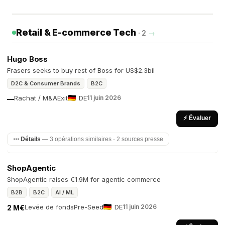
Retail & E-commerce Tech
· 2
→
Hugo Boss
Frasers seeks to buy rest of Boss for US$2.3bil
D2C & Consumer Brands
B2C
Rachat / M&A
Exit
DE
11 juin 2026
—
⚡ Évaluer
⋯ Détails
— 3 opérations similaires · 2 sources presse
ShopAgentic
ShopAgentic raises €1.9M for agentic commerce
B2B
B2C
AI / ML
Levée de fonds
Pre-Seed
DE
11 juin 2026
2 M€