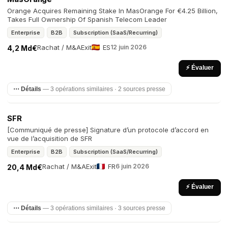
Orange Acquires Remaining Stake In MasOrange For €4.25 Billion,
Takes Full Ownership Of Spanish Telecom Leader
Enterprise
B2B
Subscription (SaaS/Recurring)
Rachat / M&A
Exit
ES
12 juin 2026
4,2 Md€
⚡ Évaluer
⋯ Détails
— 3 opérations similaires · 2 sources presse
SFR
[Communiqué de presse] Signature d’un protocole d’accord en
vue de l’acquisition de SFR
Enterprise
B2B
Subscription (SaaS/Recurring)
Rachat / M&A
Exit
FR
6 juin 2026
20,4 Md€
⚡ Évaluer
⋯ Détails
— 3 opérations similaires · 3 sources presse