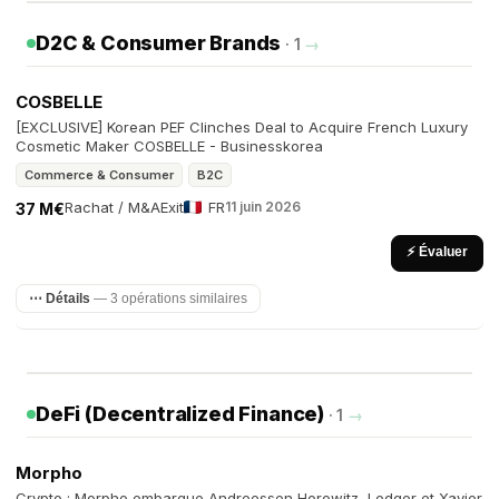
D2C & Consumer Brands
· 1
→
COSBELLE
[EXCLUSIVE] Korean PEF Clinches Deal to Acquire French Luxury
Cosmetic Maker COSBELLE - Businesskorea
Commerce & Consumer
B2C
Rachat / M&A
Exit
FR
11 juin 2026
37 M€
⚡ Évaluer
⋯ Détails
— 3 opérations similaires
DeFi (Decentralized Finance)
· 1
→
Morpho
Crypto : Morpho embarque Andreessen Horowitz, Ledger et Xavier