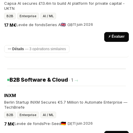
Capsa AI secures £13.4m to build AI platform for private capital -
UKTN
B2B
Enterprise
AI / ML
Levée de fonds
Series A
GB
11 juin 2026
17 M€
⚡ Évaluer
⋯ Détails
— 3 opérations similaires
B2B Software & Cloud
· 1
→
INXM
Berlin Startup INXM Secures €5.7 Million to Automate Enterprise —
TechBriefe
B2B
Enterprise
AI / ML
Levée de fonds
Pre-Seed
DE
11 juin 2026
7 M€