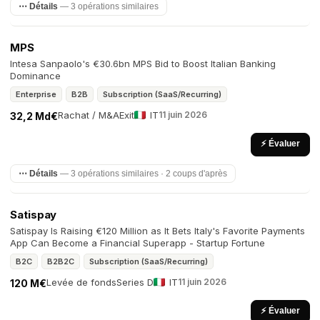
⋯ Détails
— 3 opérations similaires
MPS
Intesa Sanpaolo's €30.6bn MPS Bid to Boost Italian Banking
Dominance
Enterprise
B2B
Subscription (SaaS/Recurring)
Rachat / M&A
Exit
IT
11 juin 2026
32,2 Md€
⚡ Évaluer
⋯ Détails
— 3 opérations similaires · 2 coups d'après
Satispay
Satispay Is Raising €120 Million as It Bets Italy's Favorite Payments
App Can Become a Financial Superapp - Startup Fortune
B2C
B2B2C
Subscription (SaaS/Recurring)
Levée de fonds
Series D
IT
11 juin 2026
120 M€
⚡ Évaluer