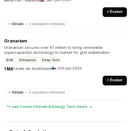
Rachat / M&A
Exit
GB
—
⚡ Évaluer
⋯ Détails
— 3 opérations similaires
Granarium
Granarium secures over €1 million to bring renewable
supercapacitor technology to market for grid stabilisation
B2B
Enterprise
Deep Tech
Levée de fonds
Seed
FI
10 juin 2026
1 M€
⚡ Évaluer
⋯ Détails
— 3 opérations similaires
↳ see 1 more Climate & Energy Tech deals →