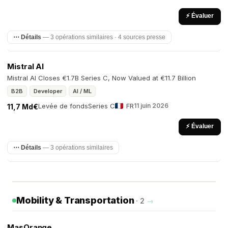
⚡ Évaluer
⋯ Détails
— 3 opérations similaires · 4 sources presse
Mistral AI
Mistral AI Closes €1.7B Series C, Now Valued at €11.7 Billion
B2B
Developer
AI / ML
Levée de fonds
Series C
FR
11 juin 2026
11,7 Md€
⚡ Évaluer
⋯ Détails
— 3 opérations similaires
Mobility & Transportation
· 2
→
MasOrange