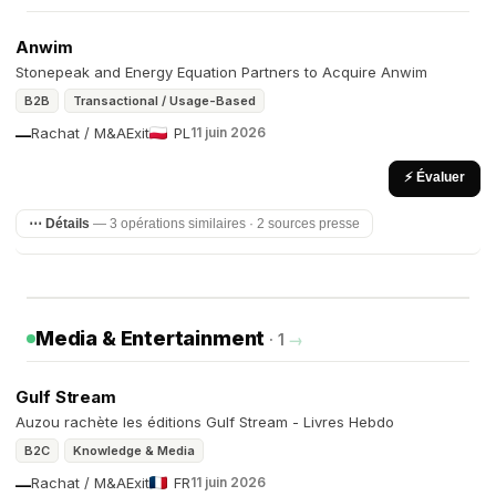
Anwim
Stonepeak and Energy Equation Partners to Acquire Anwim
B2B
Transactional / Usage-Based
Rachat / M&A
Exit
PL
11 juin 2026
—
⚡ Évaluer
⋯ Détails
— 3 opérations similaires · 2 sources presse
Media & Entertainment
· 1
→
Gulf Stream
Auzou rachète les éditions Gulf Stream - Livres Hebdo
B2C
Knowledge & Media
Rachat / M&A
Exit
FR
11 juin 2026
—