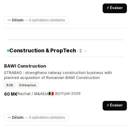
⚡ Évaluer
⋯ Détails
— 3 opérations similaires
Construction & PropTech
· 2
→
BAWI Construction
STRABAG : strengthens railway construction business with
planned acquisition of Romanian BAWI Construction
B2B
Enterprise
Rachat / M&A
Exit
RO
11 juin 2026
60 M€
⚡ Évaluer
⋯ Détails
— 3 opérations similaires