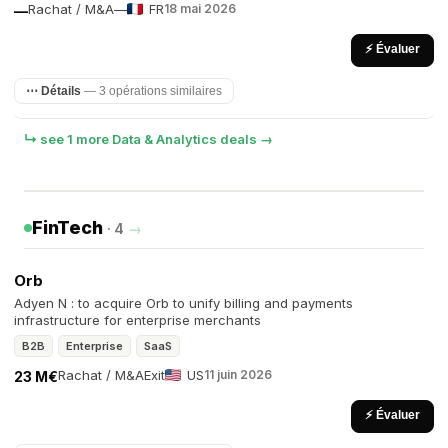
Rachat / M&A
—
FR
18 mai 2026
—
⚡ Évaluer
⋯ Détails
— 3 opérations similaires
↳ see 1 more Data & Analytics deals →
FinTech
· 4
→
Orb
Adyen N : to acquire Orb to unify billing and payments
infrastructure for enterprise merchants
B2B
Enterprise
SaaS
Rachat / M&A
Exit
US
11 juin 2026
23 M€
⚡ Évaluer