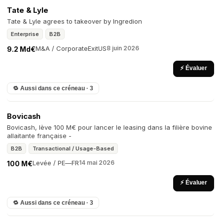
Tate & Lyle
Tate & Lyle agrees to takeover by Ingredion
Enterprise
B2B
M&A / Corporate
Exit
US
8 juin 2026
9.2 Md€
⚡ Évaluer
🔁 Aussi dans ce créneau · 3
Bovicash
Bovicash, lève 100 M€ pour lancer le leasing dans la filière bovine
allaitante française -
B2B
Transactional / Usage-Based
Levée / PE
—
FR
14 mai 2026
100 M€
⚡ Évaluer
🔁 Aussi dans ce créneau · 3