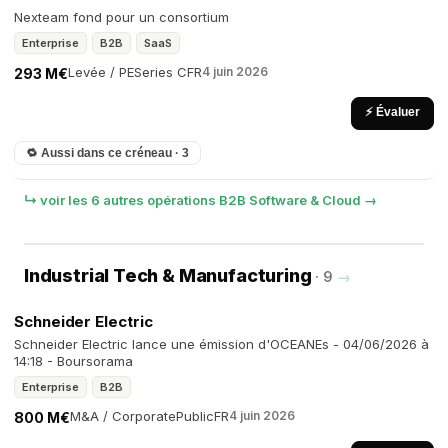
Nexteam fond pour un consortium
Enterprise
B2B
SaaS
Levée / PE
Series C
FR
4 juin 2026
293 M€
⚡ Évaluer
🔁 Aussi dans ce créneau · 3
↳ voir les 6 autres opérations B2B Software & Cloud →
Industrial Tech & Manufacturing
· 9
→
Schneider Electric
Schneider Electric lance une émission d'OCEANEs - 04/06/2026 à
14:18 - Boursorama
Enterprise
B2B
M&A / Corporate
Public
FR
4 juin 2026
800 M€