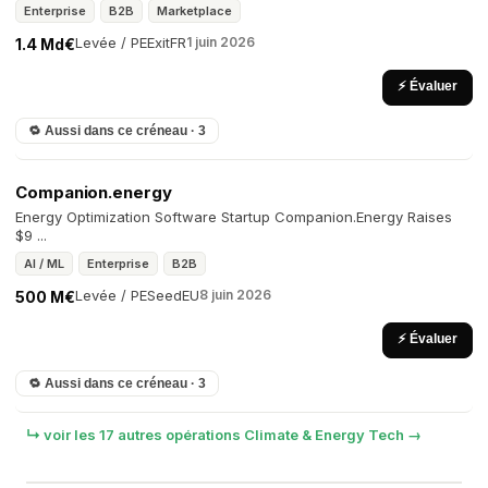
Enterprise
B2B
Marketplace
Levée / PE
Exit
FR
1 juin 2026
1.4 Md€
⚡ Évaluer
🔁 Aussi dans ce créneau · 3
Companion.energy
Energy Optimization Software Startup Companion.Energy Raises
$9 ...
AI / ML
Enterprise
B2B
Levée / PE
Seed
EU
8 juin 2026
500 M€
⚡ Évaluer
🔁 Aussi dans ce créneau · 3
↳ voir les 17 autres opérations Climate & Energy Tech →