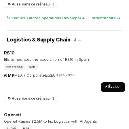
🔁 Aussi dans ce créneau · 3
↳ voir les 1 autres opérations Developer & IT Infrastructure →
Logistics & Supply Chain
· 4
→
RS10
Elis announces the acquisition of RS10 in Spain
Enterprise
B2B
M&A / Corporate
Exit
EU
9 juin 2026
6 M€
⚡ Évaluer
🔁 Aussi dans ce créneau · 3
Opereit
Opereit Raises $2.5M to Fix Logistics with AI Agents
AI / ML
B2B