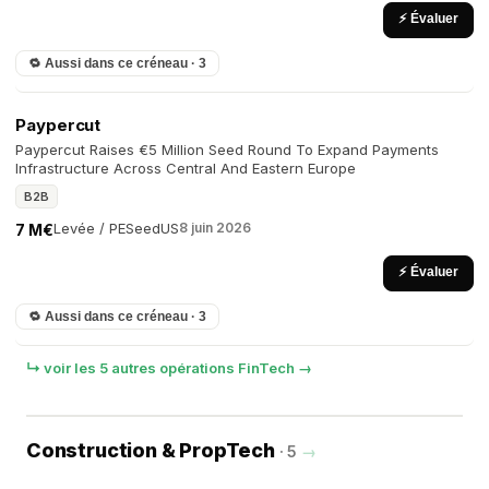
⚡ Évaluer
🔁 Aussi dans ce créneau · 3
Paypercut
Paypercut Raises €5 Million Seed Round To Expand Payments
Infrastructure Across Central And Eastern Europe
B2B
Levée / PE
Seed
US
8 juin 2026
7 M€
⚡ Évaluer
🔁 Aussi dans ce créneau · 3
↳ voir les 5 autres opérations FinTech →
Construction & PropTech
· 5
→