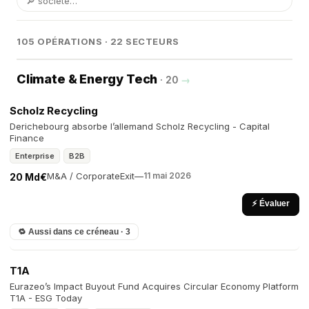
105 OPÉRATIONS · 22 SECTEURS
Climate & Energy Tech
· 20
→
Scholz Recycling
Derichebourg absorbe l’allemand Scholz Recycling - Capital
Finance
Enterprise
B2B
M&A / Corporate
Exit
—
11 mai 2026
20 Md€
⚡ Évaluer
🔁 Aussi dans ce créneau · 3
T1A
Eurazeo’s Impact Buyout Fund Acquires Circular Economy Platform
T1A - ESG Today