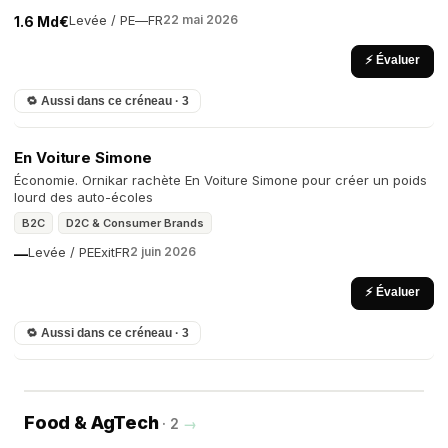
Levée / PE
—
FR
22 mai 2026
1.6 Md€
⚡ Évaluer
🔁 Aussi dans ce créneau · 3
En Voiture Simone
Économie. Ornikar rachète En Voiture Simone pour créer un poids
lourd des auto-écoles
B2C
D2C & Consumer Brands
Levée / PE
Exit
FR
2 juin 2026
—
⚡ Évaluer
🔁 Aussi dans ce créneau · 3
Food & AgTech
· 2
→