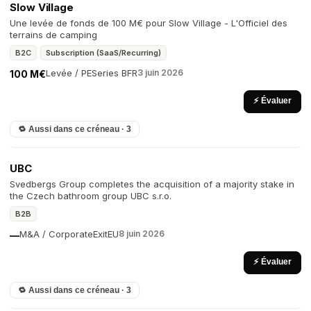
Slow Village
Une levée de fonds de 100 M€ pour Slow Village - L'Officiel des
terrains de camping
B2C
Subscription (SaaS/Recurring)
Levée / PE
Series B
FR
3 juin 2026
100 M€
⚡ Évaluer
🔁 Aussi dans ce créneau · 3
UBC
Svedbergs Group completes the acquisition of a majority stake in
the Czech bathroom group UBC s.r.o.
B2B
M&A / Corporate
Exit
EU
8 juin 2026
—
⚡ Évaluer
🔁 Aussi dans ce créneau · 3