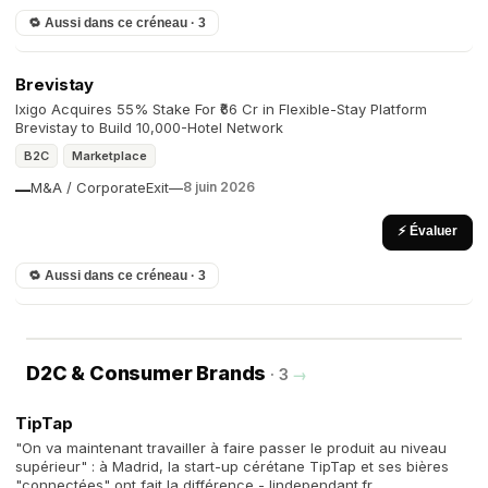
🔁 Aussi dans ce créneau · 3
Brevistay
Ixigo Acquires 55% Stake For ₹66 Cr in Flexible-Stay Platform
Brevistay to Build 10,000-Hotel Network
B2C
Marketplace
M&A / Corporate
Exit
—
8 juin 2026
—
⚡ Évaluer
🔁 Aussi dans ce créneau · 3
D2C & Consumer Brands
· 3
→
TipTap
"On va maintenant travailler à faire passer le produit au niveau
supérieur" : à Madrid, la start-up cérétane TipTap et ses bières
"connectées" ont fait la différence - lindependant.fr