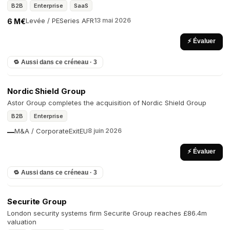
B2B
Enterprise
SaaS
Levée / PE
Series A
FR
13 mai 2026
6 M€
⚡ Évaluer
🔁 Aussi dans ce créneau · 3
Nordic Shield Group
Astor Group completes the acquisition of Nordic Shield Group
B2B
Enterprise
M&A / Corporate
Exit
EU
8 juin 2026
—
⚡ Évaluer
🔁 Aussi dans ce créneau · 3
Securite Group
London security systems firm Securite Group reaches £86.4m
valuation