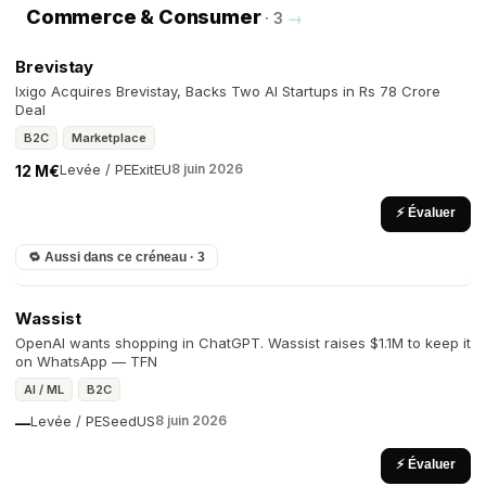
Commerce & Consumer
· 3
→
Brevistay
Ixigo Acquires Brevistay, Backs Two AI Startups in Rs 78 Crore
Deal
B2C
Marketplace
Levée / PE
Exit
EU
8 juin 2026
12 M€
⚡ Évaluer
🔁 Aussi dans ce créneau · 3
Wassist
OpenAI wants shopping in ChatGPT. Wassist raises $1.1M to keep it
on WhatsApp — TFN
AI / ML
B2C
Levée / PE
Seed
US
8 juin 2026
—
⚡ Évaluer