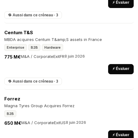
⚡ Évaluer
🔁 Aussi dans ce créneau · 3
Centum T&S
MBDA acquires Centum T&amp;S assets in France
Enterprise
B2B
Hardware
M&A / Corporate
Exit
FR
8 juin 2026
775 M€
⚡ Évaluer
🔁 Aussi dans ce créneau · 3
Forrez
Magna Tyres Group Acquires Forrez
B2B
M&A / Corporate
Exit
US
8 juin 2026
650 M€
⚡ Évaluer