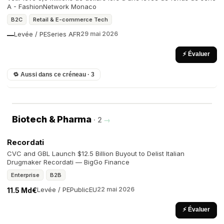
A - FashionNetwork Monaco
B2C
Retail & E-commerce Tech
Levée / PE
Series A
FR
29 mai 2026
—
⚡ Évaluer
🔁 Aussi dans ce créneau · 3
Biotech & Pharma
· 2
→
Recordati
CVC and GBL Launch $12.5 Billion Buyout to Delist Italian
Drugmaker Recordati — BigGo Finance
Enterprise
B2B
Levée / PE
Public
EU
22 mai 2026
11.5 Md€
⚡ Évaluer