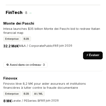
FinTech
· 8
→
Monte dei Paschi
Intesa launches $35 billion Monte dei Paschi bid to redraw Italian
financial map
Enterprise
B2B
M&A / Corporate
Public
FR
8 juin 2026
32.2 Md€
⚡ Évaluer
🔁 Aussi dans ce créneau · 3
Finovox
Finovox lève 8,2 M€ pour aider assureurs et institutions
financières à lutter contre la fraude documentaire
Enterprise
B2B
AI / ML
Levée / PE
Series B
FR
8 juin 2026
8 M€