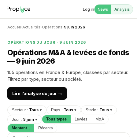
Log in
News
Analysis
Accueil
›
Actualités
›
Opérations
›
9 juin 2026
OPÉRATIONS DU JOUR · 9 JUIN 2026
Opérations M&A & levées de fonds
— 9 juin 2026
105 opérations en France & Europe, classées par secteur.
Filtrez par type, secteur ou société.
Lire l’analyse du jour →
Secteur :
Tous
▾
Pays :
Tous
▾
Stade :
Tous
▾
Tous types
Levées
M&A
Jour :
9 juin
▾
Montant ↓
Récents