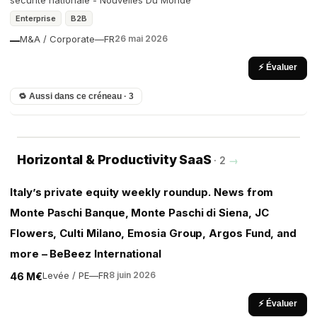
sécurité nationale - Nouvelles Du Monde
Enterprise
B2B
M&A / Corporate
—
FR
26 mai 2026
—
⚡ Évaluer
🔁 Aussi dans ce créneau · 3
Horizontal & Productivity SaaS
· 2
→
Italy’s private equity weekly roundup. News from
Monte Paschi Banque, Monte Paschi di Siena, JC
Flowers, Culti Milano, Emosia Group, Argos Fund, and
more – BeBeez International
Levée / PE
—
FR
8 juin 2026
46 M€
⚡ Évaluer