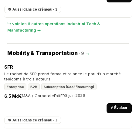
🔁 Aussi dans ce créneau · 3
↳ voir les 6 autres opérations Industrial Tech &
Manufacturing →
Mobility & Transportation
· 9
→
SFR
Le rachat de SFR prend forme et relance le pari d'un marché
télécoms à trois acteurs
Enterprise
B2B
Subscription (SaaS/Recurring)
M&A / Corporate
Exit
FR
8 juin 2026
6.5 Md€
⚡ Évaluer
🔁 Aussi dans ce créneau · 3