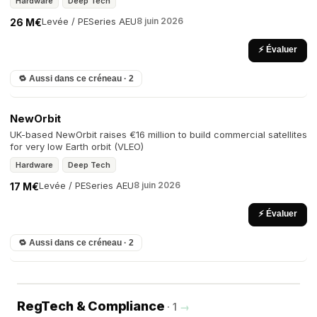
Hardware
Deep Tech
Levée / PE
Series A
EU
8 juin 2026
26 M€
⚡ Évaluer
🔁 Aussi dans ce créneau · 2
NewOrbit
UK-based NewOrbit raises €16 million to build commercial satellites
for very low Earth orbit (VLEO)
Hardware
Deep Tech
Levée / PE
Series A
EU
8 juin 2026
17 M€
⚡ Évaluer
🔁 Aussi dans ce créneau · 2
RegTech & Compliance
· 1
→