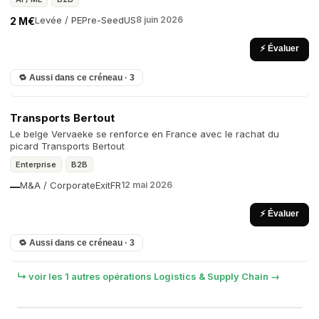
Levée / PE
Pre-Seed
US
8 juin 2026
2 M€
⚡ Évaluer
🔁 Aussi dans ce créneau · 3
Transports Bertout
Le belge Vervaeke se renforce en France avec le rachat du
picard Transports Bertout
Enterprise
B2B
M&A / Corporate
Exit
FR
12 mai 2026
—
⚡ Évaluer
🔁 Aussi dans ce créneau · 3
↳ voir les 1 autres opérations Logistics & Supply Chain →