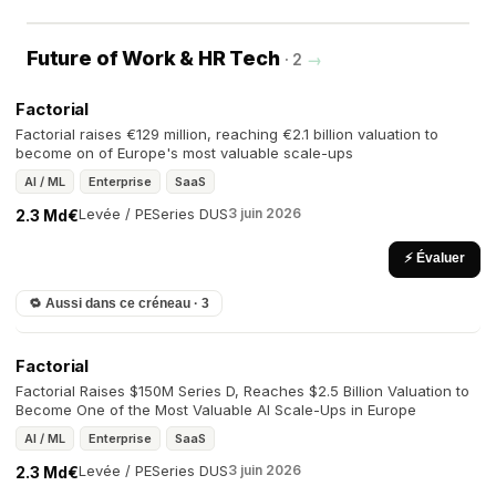
Future of Work & HR Tech
· 2
→
Factorial
Factorial raises €129 million, reaching €2.1 billion valuation to
become on of Europe's most valuable scale-ups
AI / ML
Enterprise
SaaS
Levée / PE
Series D
US
3 juin 2026
2.3 Md€
⚡ Évaluer
🔁 Aussi dans ce créneau · 3
Factorial
Factorial Raises $150M Series D, Reaches $2.5 Billion Valuation to
Become One of the Most Valuable AI Scale-Ups in Europe
AI / ML
Enterprise
SaaS
Levée / PE
Series D
US
3 juin 2026
2.3 Md€