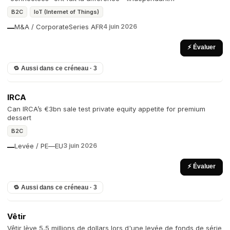
B2C
IoT (Internet of Things)
M&A / Corporate
Series A
FR
4 juin 2026
—
⚡ Évaluer
🔁 Aussi dans ce créneau · 3
IRCA
Can IRCA’s €3bn sale test private equity appetite for premium
dessert
B2C
Levée / PE
—
EU
3 juin 2026
—
⚡ Évaluer
🔁 Aussi dans ce créneau · 3
Vêtir
Vêtir lève 5,5 millions de dollars lors d'une levée de fonds de série