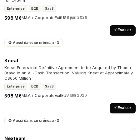
for €404m
Enterprise
B2B
SaaS
M&A / Corporate
Exit
US
8 juin 2026
598 M€
⚡ Évaluer
🔁 Aussi dans ce créneau · 3
Kneat
Kneat Enters into Definitive Agreement to be Acquired by Thoma
Bravo in an All-Cash Transaction, Valuing Kneat at Approximately
C$650 Million
Enterprise
B2B
SaaS
M&A / Corporate
Exit
EU
8 juin 2026
598 M€
⚡ Évaluer
🔁 Aussi dans ce créneau · 3
Nexteam