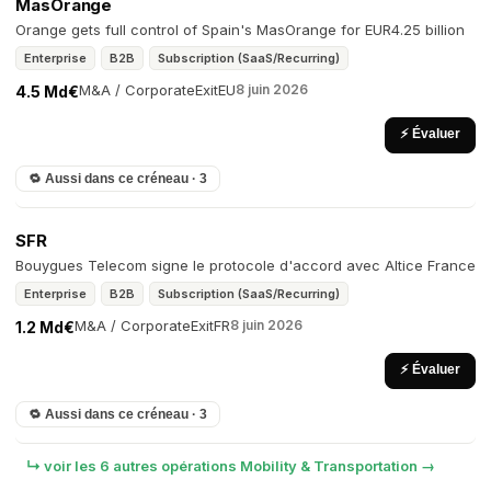
MasOrange
Orange gets full control of Spain's MasOrange for EUR4.25 billion
Enterprise
B2B
Subscription (SaaS/Recurring)
M&A / Corporate
Exit
EU
8 juin 2026
4.5 Md€
⚡ Évaluer
🔁 Aussi dans ce créneau · 3
SFR
Bouygues Telecom signe le protocole d'accord avec Altice France
Enterprise
B2B
Subscription (SaaS/Recurring)
M&A / Corporate
Exit
FR
8 juin 2026
1.2 Md€
⚡ Évaluer
🔁 Aussi dans ce créneau · 3
↳ voir les 6 autres opérations Mobility & Transportation →