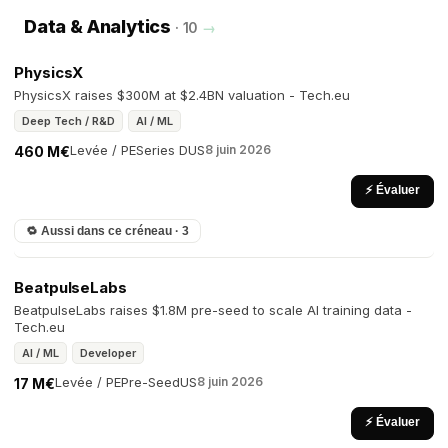
Data & Analytics
· 10
→
PhysicsX
PhysicsX raises $300M at $2.4BN valuation - Tech.eu
Deep Tech / R&D
AI / ML
Levée / PE
Series D
US
8 juin 2026
460 M€
⚡ Évaluer
🔁 Aussi dans ce créneau · 3
BeatpulseLabs
BeatpulseLabs raises $1.8M pre-seed to scale AI training data -
Tech.eu
AI / ML
Developer
Levée / PE
Pre-Seed
US
8 juin 2026
17 M€
⚡ Évaluer