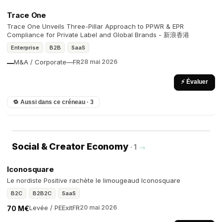
Trace One
Trace One Unveils Three-Pillar Approach to PPWR & EPR
Compliance for Private Label and Global Brands - 新浪香港
Enterprise
B2B
SaaS
M&A / Corporate
—
FR
28 mai 2026
—
⚡ Évaluer
🔁 Aussi dans ce créneau · 3
Social & Creator Economy
· 1
→
Iconosquare
Le nordiste Positive rachète le limougeaud Iconosquare
B2C
B2B2C
SaaS
Levée / PE
Exit
FR
20 mai 2026
70 M€