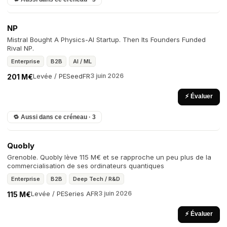
NP
Mistral Bought A Physics-AI Startup. Then Its Founders Funded
Rival NP.
Enterprise
B2B
AI / ML
Levée / PE
Seed
FR
3 juin 2026
201 M€
⚡ Évaluer
🔁 Aussi dans ce créneau · 3
Quobly
Grenoble. Quobly lève 115 M€ et se rapproche un peu plus de la
commercialisation de ses ordinateurs quantiques
Enterprise
B2B
Deep Tech / R&D
Levée / PE
Series A
FR
3 juin 2026
115 M€
⚡ Évaluer