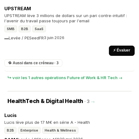
UPSTREAM
UPSTREAM lève 3 millions de dollars sur un pari contre-intuitif :
l'avenir du travail passe toujours par l'email
SMB
B2B
SaaS
Levée / PE
Seed
FR
3 juin 2026
—
⚡ Évaluer
🔁 Aussi dans ce créneau · 3
↳ voir les 1 autres opérations Future of Work & HR Tech →
HealthTech & Digital Health
· 3
→
Lucis
Lucis lève plus de 17 M€ en série A - Health
B2B
Enterprise
Health & Wellness