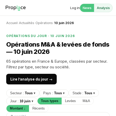
Log in
News
Analysis
Accueil
›
Actualités
›
Opérations
›
10 juin 2026
OPÉRATIONS DU JOUR · 10 JUIN 2026
Opérations M&A & levées de fonds
— 10 juin 2026
65 opérations en France & Europe, classées par secteur.
Filtrez par type, secteur ou société.
Lire l’analyse du jour →
Secteur :
Tous
▾
Pays :
Tous
▾
Stade :
Tous
▾
Tous types
Levées
M&A
Jour :
10 juin
▾
Montant ↓
Récents