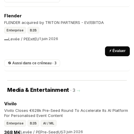
Flender
FLENDER acquired by TRITON PARTNERS - EV/EBITDA
Enterprise
B2B
Levée / PE
Exit
EU
1 juin 2026
—
⚡ Évaluer
🔁 Aussi dans ce créneau · 3
Media & Entertainment
· 3
→
Vivilo
Vivilo Closes €628k Pre-Seed Round To Accelerate Its AI Platform
For Personalised Event Content
Enterprise
B2B
AI / ML
Levée / PE
Pre-Seed
US
3 juin 2026
368 M€