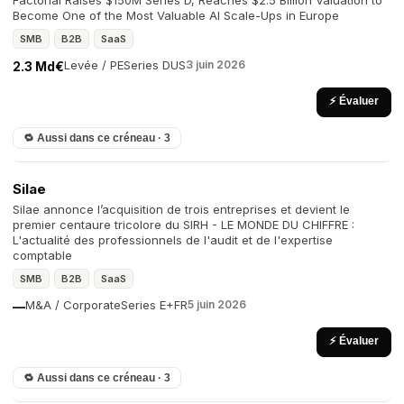
Factorial Raises $150M Series D, Reaches $2.5 Billion Valuation to
Become One of the Most Valuable AI Scale-Ups in Europe
SMB
B2B
SaaS
Levée / PE
Series D
US
3 juin 2026
2.3 Md€
⚡ Évaluer
🔁 Aussi dans ce créneau · 3
Silae
Silae annonce l’acquisition de trois entreprises et devient le
premier centaure tricolore du SIRH - LE MONDE DU CHIFFRE :
L'actualité des professionnels de l'audit et de l'expertise
comptable
SMB
B2B
SaaS
M&A / Corporate
Series E+
FR
5 juin 2026
—
⚡ Évaluer
🔁 Aussi dans ce créneau · 3