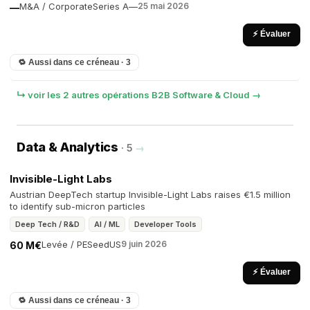
M&A / Corporate
Series A
—
25 mai 2026
—
⚡ Évaluer
🔁 Aussi dans ce créneau · 3
↳ voir les 2 autres opérations B2B Software & Cloud →
Data & Analytics
· 5
→
Invisible-Light Labs
Austrian DeepTech startup Invisible-Light Labs raises €1.5 million
to identify sub-micron particles
Deep Tech / R&D
AI / ML
Developer Tools
Levée / PE
Seed
US
9 juin 2026
60 M€
⚡ Évaluer
🔁 Aussi dans ce créneau · 3