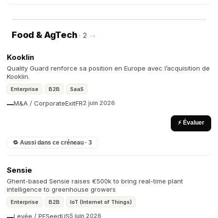
Food & AgTech
· 2
→
Kooklin
Quality Guard renforce sa position en Europe avec l’acquisition de
Kooklin.
Enterprise
B2B
SaaS
M&A / Corporate
Exit
FR
2 juin 2026
—
⚡ Évaluer
🔁 Aussi dans ce créneau · 3
Sensie
Ghent-based Sensie raises €500k to bring real-time plant
intelligence to greenhouse growers
Enterprise
B2B
IoT (Internet of Things)
Levée / PE
Seed
US
5 juin 2026
—