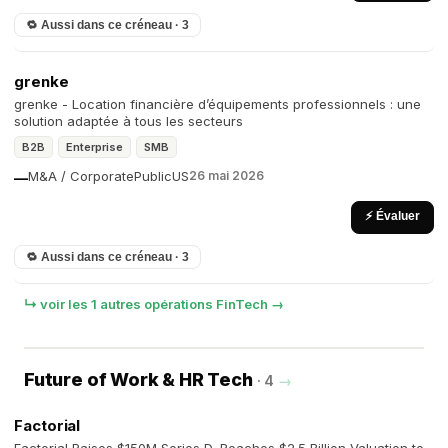
🔁 Aussi dans ce créneau · 3
grenke
grenke - Location financière d’équipements professionnels : une
solution adaptée à tous les secteurs
B2B
Enterprise
SMB
M&A / Corporate
Public
US
26 mai 2026
—
⚡ Évaluer
🔁 Aussi dans ce créneau · 3
↳ voir les 1 autres opérations FinTech →
Future of Work & HR Tech
· 4
→
Factorial