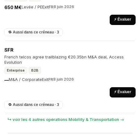
Levée / PE
Exit
FR
8 juin 2026
650 M€
⚡ Évaluer
🔁 Aussi dans ce créneau · 3
SFR
French telcos agree trailblazing €20.35bn M&A deal, Access
Evolution
Enterprise
B2B
M&A / Corporate
Exit
FR
8 juin 2026
—
⚡ Évaluer
🔁 Aussi dans ce créneau · 3
↳ voir les 4 autres opérations Mobility & Transportation →