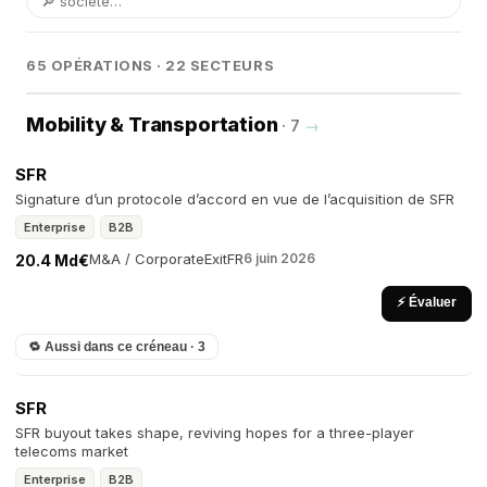
65 OPÉRATIONS · 22 SECTEURS
Mobility & Transportation
· 7
→
SFR
Signature d’un protocole d’accord en vue de l’acquisition de SFR
Enterprise
B2B
M&A / Corporate
Exit
FR
6 juin 2026
20.4 Md€
⚡ Évaluer
🔁 Aussi dans ce créneau · 3
SFR
SFR buyout takes shape, reviving hopes for a three-player
telecoms market
Enterprise
B2B