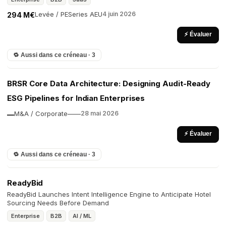
Levée / PE
Series A
EU
4 juin 2026
294 M€
⚡ Évaluer
🔁 Aussi dans ce créneau · 3
BRSR Core Data Architecture: Designing Audit-Ready
ESG Pipelines for Indian Enterprises
M&A / Corporate
—
—
28 mai 2026
—
⚡ Évaluer
🔁 Aussi dans ce créneau · 3
ReadyBid
ReadyBid Launches Intent Intelligence Engine to Anticipate Hotel
Sourcing Needs Before Demand
Enterprise
B2B
AI / ML