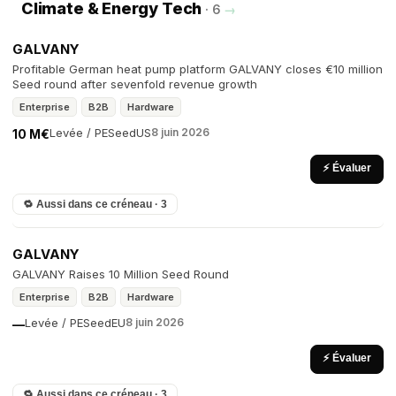
Climate & Energy Tech
· 6
→
GALVANY
Profitable German heat pump platform GALVANY closes €10 million
Seed round after sevenfold revenue growth
Enterprise
B2B
Hardware
Levée / PE
Seed
US
8 juin 2026
10 M€
⚡ Évaluer
🔁 Aussi dans ce créneau · 3
GALVANY
GALVANY Raises 10 Million Seed Round
Enterprise
B2B
Hardware
Levée / PE
Seed
EU
8 juin 2026
—
⚡ Évaluer
🔁 Aussi dans ce créneau · 3