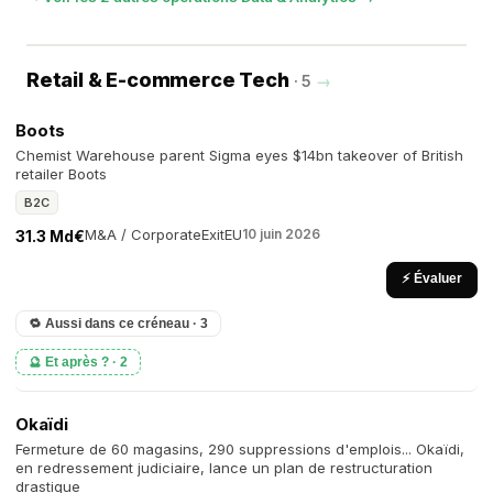
Retail & E-commerce Tech
· 5
→
Boots
Chemist Warehouse parent Sigma eyes $14bn takeover of British
retailer Boots
B2C
M&A / Corporate
Exit
EU
10 juin 2026
31.3 Md€
⚡ Évaluer
🔁 Aussi dans ce créneau · 3
🔮 Et après ? · 2
Okaïdi
Fermeture de 60 magasins, 290 suppressions d'emplois... Okaïdi,
en redressement judiciaire, lance un plan de restructuration
drastique