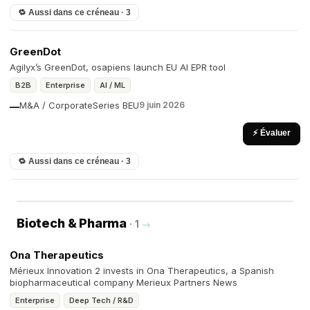
🔁 Aussi dans ce créneau · 3
GreenDot
Agilyx’s GreenDot, osapiens launch EU AI EPR tool
B2B
Enterprise
AI / ML
M&A / Corporate
Series B
EU
9 juin 2026
—
⚡ Évaluer
🔁 Aussi dans ce créneau · 3
Biotech & Pharma
· 1
→
Ona Therapeutics
Mérieux Innovation 2 invests in Ona Therapeutics, a Spanish
biopharmaceutical company Merieux Partners News
Enterprise
Deep Tech / R&D