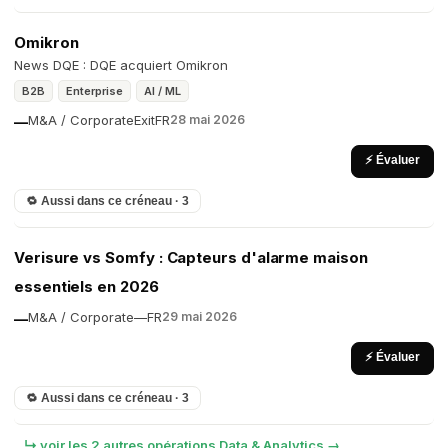
Omikron
News DQE : DQE acquiert Omikron
B2B
Enterprise
AI / ML
M&A / Corporate
Exit
FR
28 mai 2026
—
⚡ Évaluer
🔁 Aussi dans ce créneau · 3
Verisure vs Somfy : Capteurs d'alarme maison
essentiels en 2026
M&A / Corporate
—
FR
29 mai 2026
—
⚡ Évaluer
🔁 Aussi dans ce créneau · 3
↳ voir les 2 autres opérations Data & Analytics →