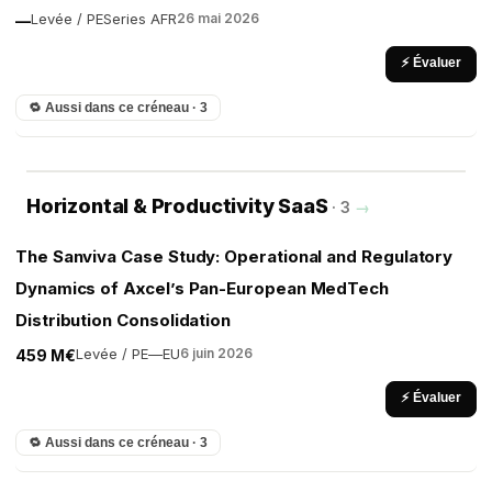
Levée / PE
Series A
FR
26 mai 2026
—
⚡ Évaluer
🔁 Aussi dans ce créneau · 3
Horizontal & Productivity SaaS
· 3
→
The Sanviva Case Study: Operational and Regulatory
Dynamics of Axcel’s Pan-European MedTech
Distribution Consolidation
Levée / PE
—
EU
6 juin 2026
459 M€
⚡ Évaluer
🔁 Aussi dans ce créneau · 3