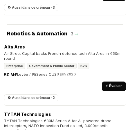
🔁 Aussi dans ce créneau · 3
Robotics & Automation
· 3
→
Alta Ares
Air Street Capital backs French defence tech Alta Ares in €50m
round
Enterprise
Government & Public Sector
B2B
Levée / PE
Series C
US
9 juin 2026
50 M€
⚡ Évaluer
🔁 Aussi dans ce créneau · 2
TYTAN Technologies
TYTAN Technologies €30M Series A for AI-powered drone
interceptors, NATO Innovation Fund co-led, 3,000/month