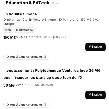
Education & EdTech
· 2
→
En Voiture Simone
Ornikar rachète En Voiture Simone : 10 % marché, 150 M€ CA,
Europe
B2C
Marketplace
M&A / Corporate
Exit
FR
2 juin 2026
150 M€
⚡ Évaluer
🔁 Aussi dans ce créneau · 3
Investissement : Polytechnique Ventures lève 36 M€
pour financer les start-up deep tech de l’X
Levée / PE
—
FR
5 juin 2026
36 M€
⚡ Évaluer
🔁 Aussi dans ce créneau · 3