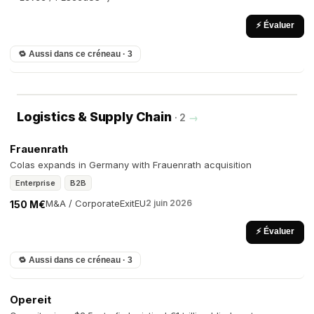
⚡ Évaluer
🔁 Aussi dans ce créneau · 3
Logistics & Supply Chain
· 2
→
Frauenrath
Colas expands in Germany with Frauenrath acquisition
Enterprise
B2B
M&A / Corporate
Exit
EU
2 juin 2026
150 M€
⚡ Évaluer
🔁 Aussi dans ce créneau · 3
Opereit