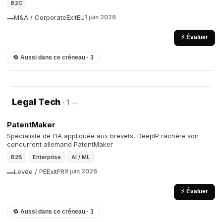
B2C
M&A / Corporate
Exit
EU
1 juin 2026
—
⚡ Évaluer
🔁 Aussi dans ce créneau · 3
Legal Tech
· 1
→
PatentMaker
Spécialiste de l'IA appliquée aux brevets, DeepIP rachète son
concurrent allemand PatentMaker
B2B
Enterprise
AI / ML
Levée / PE
Exit
FR
9 juin 2026
—
⚡ Évaluer
🔁 Aussi dans ce créneau · 3