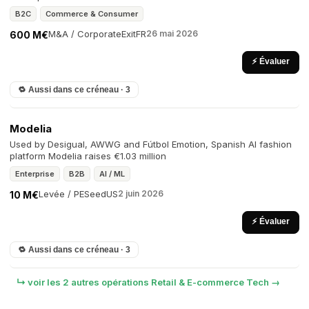
B2C
Commerce & Consumer
M&A / Corporate
Exit
FR
26 mai 2026
600 M€
⚡ Évaluer
🔁 Aussi dans ce créneau · 3
Modelia
Used by Desigual, AWWG and Fútbol Emotion, Spanish AI fashion
platform Modelia raises €1.03 million
Enterprise
B2B
AI / ML
Levée / PE
Seed
US
2 juin 2026
10 M€
⚡ Évaluer
🔁 Aussi dans ce créneau · 3
↳ voir les 2 autres opérations Retail & E-commerce Tech →