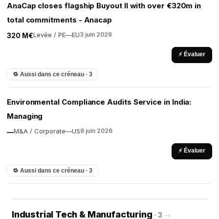
AnaCap closes flagship Buyout II with over €320m in
total commitments - Anacap
Levée / PE
—
EU
3 juin 2026
320 M€
⚡ Évaluer
🔁 Aussi dans ce créneau · 3
Environmental Compliance Audits Service in India:
Managing
M&A / Corporate
—
US
8 juin 2026
—
⚡ Évaluer
🔁 Aussi dans ce créneau · 3
Industrial Tech & Manufacturing
· 3
→