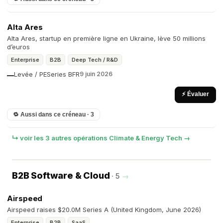
Alta Ares
Alta Ares, startup en première ligne en Ukraine, lève 50 millions
d’euros
Enterprise
B2B
Deep Tech / R&D
Levée / PE
Series B
FR
9 juin 2026
—
⚡ Évaluer
🔁 Aussi dans ce créneau · 3
↳ voir les 3 autres opérations Climate & Energy Tech →
B2B Software & Cloud
· 5
→
Airspeed
Airspeed raises $20.0M Series A (United Kingdom, June 2026)
Enterprise
B2B
SaaS