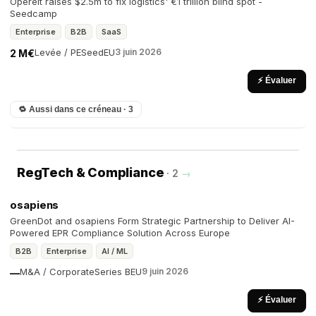
Opereit raises $2.5m to fix logistics' €1 trillion blind spot -
Seedcamp
Enterprise
B2B
SaaS
Levée / PE
Seed
EU
3 juin 2026
2 M€
⚡ Évaluer
🔁 Aussi dans ce créneau · 3
RegTech & Compliance
· 2
→
osapiens
GreenDot and osapiens Form Strategic Partnership to Deliver AI-
Powered EPR Compliance Solution Across Europe
B2B
Enterprise
AI / ML
M&A / Corporate
Series B
EU
9 juin 2026
—
⚡ Évaluer