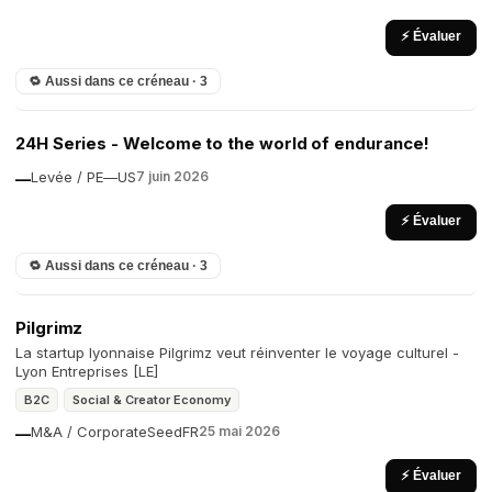
⚡ Évaluer
🔁 Aussi dans ce créneau · 3
24H Series - Welcome to the world of endurance!
Levée / PE
—
US
7 juin 2026
—
⚡ Évaluer
🔁 Aussi dans ce créneau · 3
Pilgrimz
La startup lyonnaise Pilgrimz veut réinventer le voyage culturel -
Lyon Entreprises [LE]
B2C
Social & Creator Economy
M&A / Corporate
Seed
FR
25 mai 2026
—
⚡ Évaluer