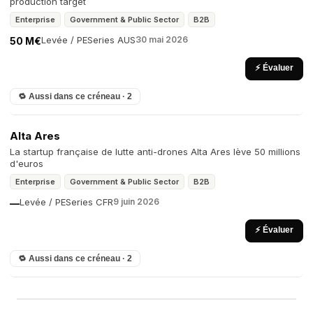
production target
Enterprise
Government & Public Sector
B2B
Levée / PE
Series A
US
30 mai 2026
50 M€
⚡ Évaluer
🔁 Aussi dans ce créneau · 2
Alta Ares
La startup française de lutte anti-drones Alta Ares lève 50 millions
d'euros
Enterprise
Government & Public Sector
B2B
Levée / PE
Series C
FR
9 juin 2026
—
⚡ Évaluer
🔁 Aussi dans ce créneau · 2