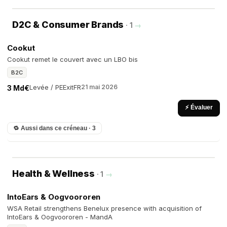
D2C & Consumer Brands
· 1
→
Cookut
Cookut remet le couvert avec un LBO bis
B2C
Levée / PE
Exit
FR
21 mai 2026
3 Md€
⚡ Évaluer
🔁 Aussi dans ce créneau · 3
Health & Wellness
· 1
→
IntoEars & Oogvoororen
WSA Retail strengthens Benelux presence with acquisition of
IntoEars & Oogvoororen - MandA