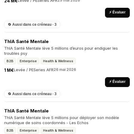
Levée / PE
Series A
FR
29 mai 2026
24 M€
⚡ Évaluer
🔁 Aussi dans ce créneau · 3
ThIA Santé Mentale
ThIA Santé Mentale lève 5 millions d’euros pour endiguer les
troubles psy
B2B
Enterprise
Health & Wellness
Levée / PE
Series A
FR
26 mai 2026
1 M€
⚡ Évaluer
🔁 Aussi dans ce créneau · 3
ThIA Santé Mentale
ThIA Santé Mentale lève 5 millions pour déployer son modèle
numérique de soins coordonnés - Les Echos
B2B
Enterprise
Health & Wellness