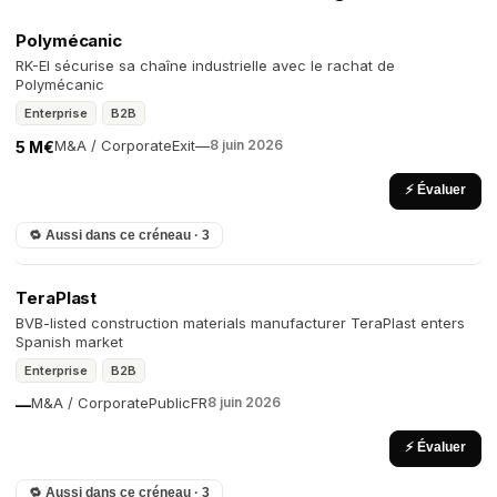
Polymécanic
RK-EI sécurise sa chaîne industrielle avec le rachat de
Polymécanic
Enterprise
B2B
M&A / Corporate
Exit
—
8 juin 2026
5 M€
⚡ Évaluer
🔁 Aussi dans ce créneau · 3
TeraPlast
BVB-listed construction materials manufacturer TeraPlast enters
Spanish market
Enterprise
B2B
M&A / Corporate
Public
FR
8 juin 2026
—
⚡ Évaluer
🔁 Aussi dans ce créneau · 3