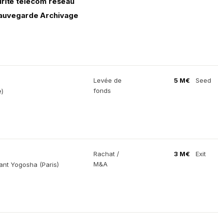
urité télécom réseau
auvegarde Archivage
Levée de
5 M€
Seed
fonds
e)
Rachat /
3 M€
Exit
M&A
ant Yogosha (Paris)