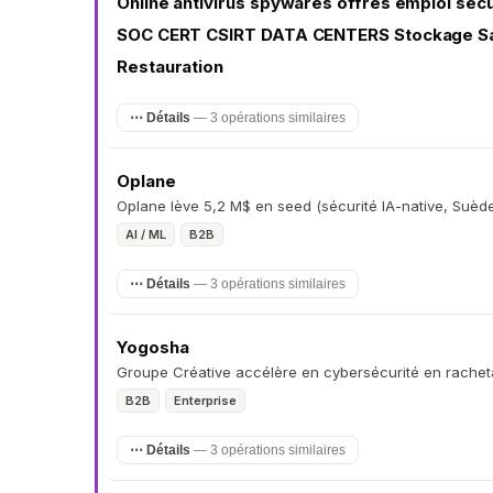
Online antivirus spywares offres emploi séc
SOC CERT CSIRT DATA CENTERS Stockage S
Restauration
⋯ Détails
— 3 opérations similaires
Oplane
Oplane lève 5,2 M$ en seed (sécurité IA-native, Suèd
AI / ML
B2B
⋯ Détails
— 3 opérations similaires
Yogosha
Groupe Créative accélère en cybersécurité en rachet
B2B
Enterprise
⋯ Détails
— 3 opérations similaires