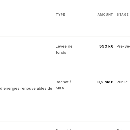
TYPE
AMOUNT
STAGE
Levée de
550 k€
Pre-Se
fonds
Rachat /
3,2 Md€
Public
M&A
e d'énergies renouvelables de