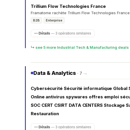
Trillium Flow Technologies France
Framatome rachète Trillium Flow Technologies Franc
B2B
Enterprise
⋯ Détails
— 3 opérations similaires
↳ see 5 more Industrial Tech & Manufacturing deals
Data & Analytics
· 7
→
Cybersécurité Sécurité informatique Global
Online antivirus spywares offres emploi séc
SOC CERT CSIRT DATA CENTERS Stockage S
Restauration
⋯ Détails
— 3 opérations similaires