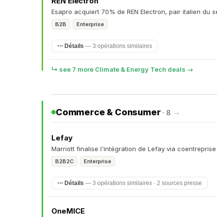
REN Electron
Esapro acquiert 70% de REN Electron, pair italien du s
B2B
Enterprise
⋯ Détails
— 3 opérations similaires
↳ see 7 more Climate & Energy Tech deals →
Commerce & Consumer
· 8
→
Lefay
Marriott finalise l'intégration de Lefay via coentreprise
B2B2C
Enterprise
⋯ Détails
— 3 opérations similaires · 2 sources presse
OneMICE