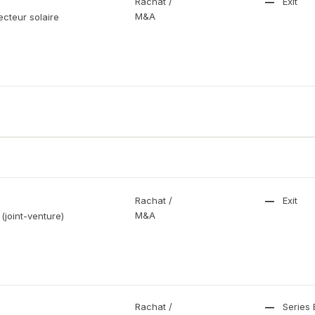
Rachat /
—
Exit
M&A
ecteur solaire
Rachat /
—
Exit
M&A
 (joint-venture)
Rachat /
—
Series 