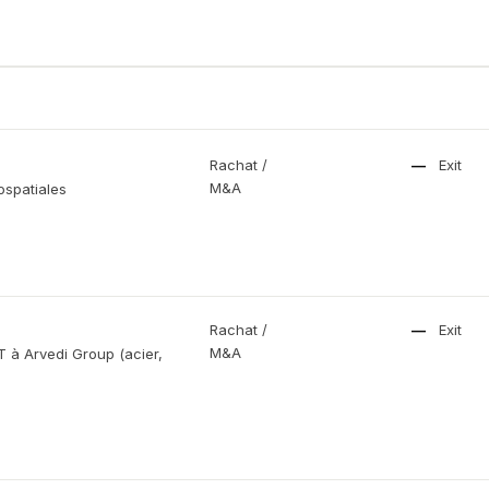
Rachat /
—
Exit
M&A
ospatiales
Rachat /
—
Exit
M&A
 à Arvedi Group (acier,