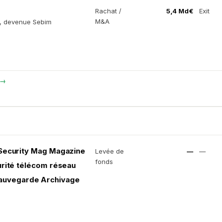
Rachat /
5,4 Md€
Exit
M&A
e, devenue Sebim
 →
 Security Mag Magazine
Levée de
—
—
fonds
urité télécom réseau
auvegarde Archivage