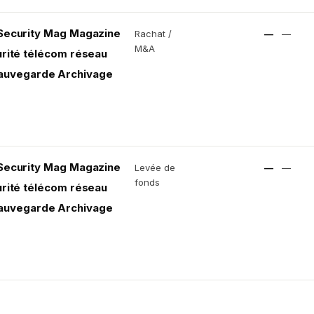
 Security Mag Magazine
Rachat /
—
—
M&A
urité télécom réseau
auvegarde Archivage
 Security Mag Magazine
Levée de
—
—
fonds
urité télécom réseau
auvegarde Archivage