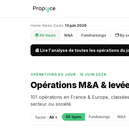
Home
›
News
›
Deals
›
13 juin 2026
🌍 All deals
M&A
Fundraisings
🗂 By s
📰 Lire l'analyse de toutes les opérations du 
OPÉRATIONS DU JOUR · 13 JUIN 2026
Opérations M&A & levée
101 opérations en France & Europe, classées 
secteur ou société.
All types
Fundraisings
M&A
Sector :
All
▾