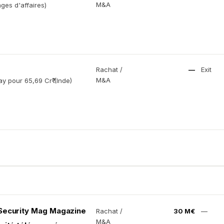
M&A
es d'affaires)
Rachat /
—
Exit
M&A
 pour 65,69 Cr₹ (Inde)
 Security Mag Magazine
Rachat /
30 M€
—
M&A