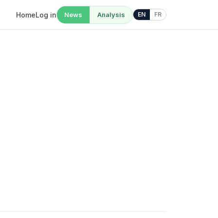
Home
Log in
News
Analysis
EN
FR