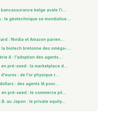
a bancassurance belge avale l'i…
 : le géotechnique se mondialise…
liard : Nvidia et Amazon parien…
r la biotech bretonne des oméga-…
érie A : l'adoption des agents…
s en pré-seed : la marketplace d…
n d'euros : de l'or physique r…
 dollars : des agents IA pour…
n en pré-seed : le commerce pil…
B. au Japon : le private equity…