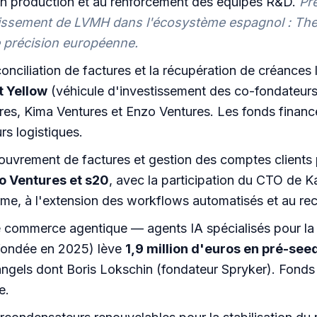
 en production et au renforcement des équipes R&D.
Pr
stissement de LVMH dans l'écosystème espagnol : Th
e précision européenne.
onciliation de factures et la récupération de créances 
 Yellow
(véhicule d'investissement des co-fondateurs
es, Kima Ventures et Enzo Ventures. Les fonds finance
s logistiques.
ouvrement de factures et gestion des comptes clients 
o Ventures et s20
, avec la participation du CTO de 
me, à l'extension des workflows automatisés et au re
 commerce agentique — agents IA spécialisés pour la ge
 fondée en 2025) lève
1,9 million d'euros en pré-see
angels dont Boris Lokschin (fondateur Spryker). Fonds
e.