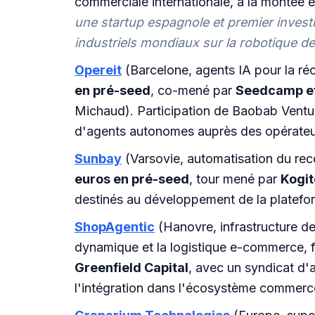
commerciale internationale, à la montée
une startup espagnole et premier inve
industriels mondiaux sur la robotique d
Opereit
(Barcelone, agents IA pour la réc
en pré-seed
, co-mené par
Seedcamp et
Michaud). Participation de Baobab Ventur
d'agents autonomes auprès des opérateur
Sunbay
(Varsovie, automatisation du rec
euros en pré-seed
, tour mené par
Kogit
destinés au développement de la platefor
ShopAgentic
(Hanovre, infrastructure de
dynamique et la logistique e-commerce,
Greenfield Capital
, avec un syndicat d'
l'intégration dans l'écosystème commerc