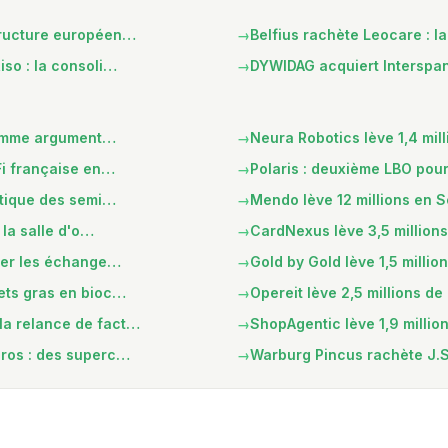
structure européen…
Belfius rachète Leocare : l
iso : la consoli…
DYWIDAG acquiert Interspan
n comme argument…
Neura Robotics lève 1,4 mil
eFi française en…
Polaris : deuxième LBO pou
botique des semi…
Mendo lève 12 millions en S
 la salle d'o…
CardNexus lève 3,5 million
iser les échange…
Gold by Gold lève 1,5 millio
hets gras en bioc…
Opereit lève 2,5 millions de
la relance de fact…
ShopAgentic lève 1,9 millio
uros : des superc…
Warburg Pincus rachète J.S.