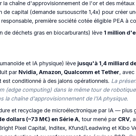
r la chaîne d'approvisionnement de l'or et des métaux
 de capital (demande sursouscrite 1,4x) pour créer un
 responsable, première société cotée éligible PEA à con
 de déchets gras en biocarburants) lève
1 million d'
umanoïde et IA physique) lève
jusqu'à 1,4 milliard d
duit par
Nvidia, Amazon, Qualcomm et Tether
, avec
est conditionné à des jalons opérationnels.
La présen
mm (edge computing) dans le même tour de robotique
ns la chaîne d'approvisionnement de l'IA physique.
re et recyclage de microélectronique par IA — plus gr
de dollars (~73 M€) en Série A
, tour mené par
CRV
, 
right Pixel Capital, Inditex, Kfund/Leadwing et Kibo V