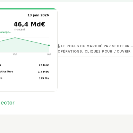
🌡️ LE POULS DU MARCHÉ PAR SECTEUR
OPÉRATIONS, CLIQUEZ POUR L'OUVRIR
Data & Analytics
15 op.
sector