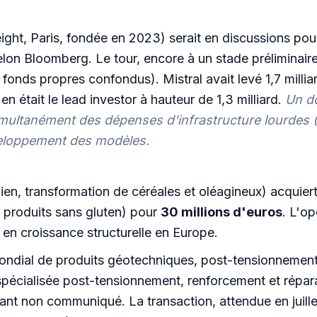
ht, Paris, fondée en 2023) serait en discussions pou
elon Bloomberg. Le tour, encore à un stade préliminaire
t fonds propres confondus). Mistral avait levé 1,7 millia
n était le lead investor à hauteur de 1,3 milliard.
Un do
multanément des dépenses d'infrastructure lourdes (M
veloppement des modèles.
lien, transformation de céréales et oléagineux) acquier
es produits sans gluten) pour
30 millions d'euros
. L'o
en croissance structurelle en Europe.
ondial de produits géotechniques, post-tensionnement
spécialisée post-tensionnement, renforcement et répara
nt non communiqué. La transaction, attendue en juil