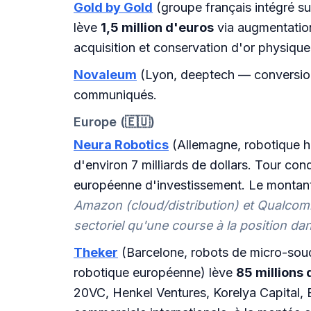
Gold by Gold
(groupe français intégré su
lève
1,5 million d'euros
via augmentation
acquisition et conservation d'or physique
Novaleum
(Lyon, deeptech — conversion
communiqués.
Europe (🇪🇺)
Neura Robotics
(Allemagne, robotique h
d'environ 7 milliards de dollars. Tour con
européenne d'investissement. Le montant 
Amazon (cloud/distribution) et Qualco
sectoriel qu'une course à la position da
Theker
(Barcelone, robots de micro-soudu
robotique européenne) lève
85 millions 
20VC, Henkel Ventures, Korelya Capital, B