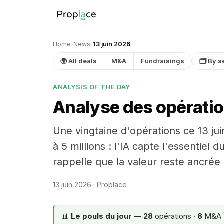
Home
›
News
›
13 juin 2026
🌍 All deals
M&A
Fundraisings
🗂 By s
ANALYSIS OF THE DAY
Analyse des opératio
Une vingtaine d'opérations ce 13 ju
à 5 millions : l'IA capte l'essentie
rappelle que la valeur reste ancrée
13 juin 2026
· Proplace
📊
Le pouls du jour
—
28
opérations ·
8
M&A 