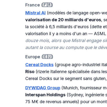
France (🇫🇷)
Mistral AI
(modèles de langage open-weig
valorisation de 20 milliards d'euros
, s
la société à 6,5 milliards d'euros (dette e
valorisation il y a moins d'un an — ASML e
douze mois, alors que Mistral engage si
autant la course au compute que le dé
Europe (🇪🇺)
Cereal Docks
(groupe agro-industriel ita
Riso
(rizerie italienne spécialisée dans l
Cereal Docks sur le segment sans gluten, 
DYWIDAG Group
(Munich, fournisseur m
Interspan Holdings
(Sydney, ingénierie 
75 M€ de revenus annuels) pour un monta