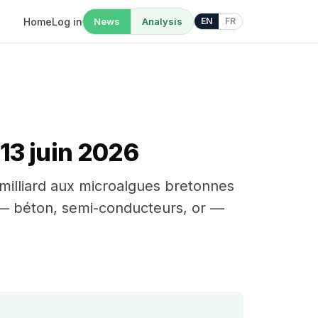
Home
Log in
News
Analysis
EN
FR
13 juin 2026
 milliard aux microalgues bretonnes
ue — béton, semi-conducteurs, or —