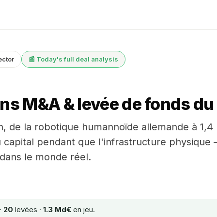
ector
📰 Today's full deal analysis
ns M&A & levée de fonds du 
in, de la robotique humannoïde allemande à 1,4
l du capital pendant que l'infrastructure physiq
 dans le monde réel.
·
20
levées ·
1.3 Md€
en jeu.