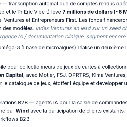
e — transcription automatique de comptes rendus opéra
p et le Pr Eric Vibert) lève
7 millions de dollars (~6 
 Ventures et Entrepreneurs First. Les fonds financero
on des modèles.
Index Ventures en lead sur un seed ch
vergence IA / documentation clinique, segment encore 
oméga-3 à base de microalgues) réalise un deuxième L
e pour collectionneurs de jeux de cartes à collection
on Capital
, avec Motier, FSJ, OPRTRS, Kima Ventures, 
r le catalogue de jeux, étoffer l'équipe et développer 
rations B2B — agents IA pour la saisie de commandes e
né par
Wind
avec la participation de clients existant
orkflows B2B.