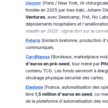
Uncovr
(Paris / New York, IA chirurgical
fondée en 2025 par Ines Iraki, Johann Die
Ventures
, avec Seedcamp, Frst, No Label
déploiements hospitaliers et l'améliorati
stealth en 2025 : signal fort sur la con
Polaris
(biotech bretonne, production d'
communiqués.
CardNexus
(Bordeaux, marketplace mobil
d'euros en pré-seed
, tour mené par
Pit
contenu TCG. Les fonds serviront à élargi
stockage physique sécurisé des cartes.
Eledone
(France, automatisation des opé
lève
1,5 million d'euros en seed
, co-me
de la plateforme d'automatisation des w