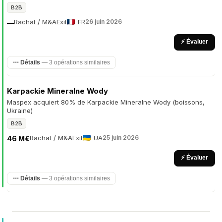
B2B
Rachat / M&A
Exit
FR
26 juin 2026
—
⚡ Évaluer
⋯ Détails
— 3 opérations similaires
Karpackie Mineralne Wody
Maspex acquiert 80% de Karpackie Mineralne Wody (boissons,
Ukraine)
B2B
Rachat / M&A
Exit
UA
25 juin 2026
46 M€
⚡ Évaluer
⋯ Détails
— 3 opérations similaires