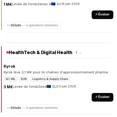
Levée de fonds
Series A
EU
16 juin 2026
1 M€
⚡ Évaluer
⋯ Détails
— 3 opérations similaires
HealthTech & Digital Health
· 1
→
Kyrok
Kyrok lève 3,1 M€ pour IA chaînes d'approvisionnement pharma
AI / ML
B2B
Logistics & Supply Chain
Levée de fonds
Seed
EU
23 juin 2026
3 M€
⚡ Évaluer
⋯ Détails
— 3 opérations similaires