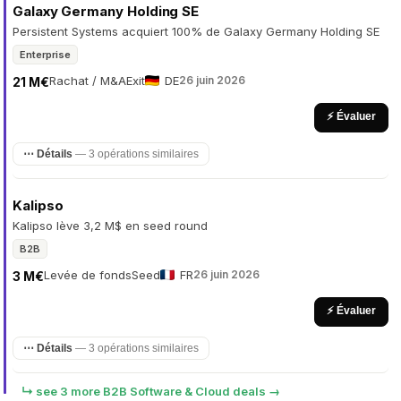
Galaxy Germany Holding SE
Persistent Systems acquiert 100% de Galaxy Germany Holding SE
Enterprise
Rachat / M&A
Exit
DE
26 juin 2026
21 M€
⚡ Évaluer
⋯ Détails
— 3 opérations similaires
Kalipso
Kalipso lève 3,2 M$ en seed round
B2B
Levée de fonds
Seed
FR
26 juin 2026
3 M€
⚡ Évaluer
⋯ Détails
— 3 opérations similaires
↳ see 3 more B2B Software & Cloud deals →