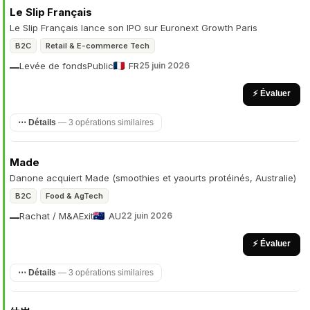
Le Slip Français
Le Slip Français lance son IPO sur Euronext Growth Paris
B2C
Retail & E-commerce Tech
Levée de fonds
Public
FR
25 juin 2026
—
⚡ Évaluer
⋯ Détails
— 3 opérations similaires
Made
Danone acquiert Made (smoothies et yaourts protéinés, Australie)
B2C
Food & AgTech
Rachat / M&A
Exit
AU
22 juin 2026
—
⚡ Évaluer
⋯ Détails
— 3 opérations similaires