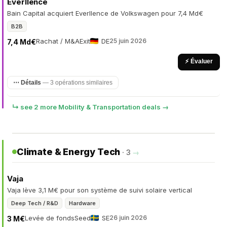
Everllence
Bain Capital acquiert Everllence de Volkswagen pour 7,4 Md€
B2B
Rachat / M&A
Exit
DE
25 juin 2026
7,4 Md€
⚡ Évaluer
⋯ Détails
— 3 opérations similaires
↳ see 2 more Mobility & Transportation deals →
Climate & Energy Tech
· 3
→
Vaja
Vaja lève 3,1 M€ pour son système de suivi solaire vertical
Deep Tech / R&D
Hardware
Levée de fonds
Seed
SE
26 juin 2026
3 M€