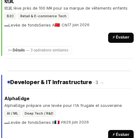
幼岚
幼岚 lève près de 100 M¥ pour sa marque de vêtements enfants
B2C
Retail & E-commerce Tech
Levée de fonds
Series A
CN
17 juin 2026
—
⚡ Évaluer
⋯ Détails
— 3 opérations similaires
Developer & IT Infrastructure
· 3
→
AlphaEdge
AlphaEdge prépare une levée pour l'IA frugale et souveraine
AI / ML
Deep Tech / R&D
Levée de fonds
Series B
FR
26 juin 2026
—
⚡ Évaluer