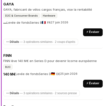
GAYA
GAYA, fabricant de vélos cargos français, vise la rentabilité
D2C & Consumer Brands
Hardware
Levée de fonds
Series B
FR
27 juin 2026
—
⚡ Évaluer
⋯ Détails
— 3 opérations similaires · 2 coups d'après
FINN
FINN lève 140 M€ en Series D pour devenir licorne européenne
B2C
Levée de fonds
Series D
DE
25 juin 2026
140 M€
⚡ Évaluer
⋯ Détails
— 3 opérations similaires · 2 sources presse