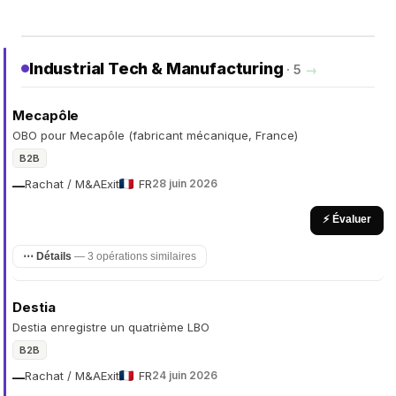
Industrial Tech & Manufacturing
· 5
→
Mecapôle
OBO pour Mecapôle (fabricant mécanique, France)
B2B
Rachat / M&A
Exit
FR
28 juin 2026
—
⚡ Évaluer
⋯ Détails
— 3 opérations similaires
Destia
Destia enregistre un quatrième LBO
B2B
Rachat / M&A
Exit
FR
24 juin 2026
—