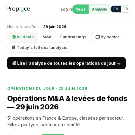
Log in
EN
FR
News
Analysis
Home
›
News
›
Deals
›
29 juin 2026
🌍 All deals
M&A
Fundraisings
🗂 By sector
📰 Today's full deal analysis
📰 Lire l'analyse de toutes les opérations du jour →
OPÉRATIONS DU JOUR · 29 JUIN 2026
Opérations M&A & levées de fonds
— 29 juin 2026
51 opérations en France & Europe, classées par secteur.
Filtrez par type, secteur ou société.