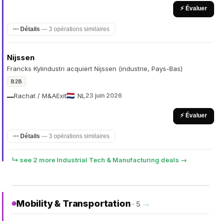
⚡ Évaluer
⋯ Détails
— 3 opérations similaires
Nijssen
Francks Kylindustri acquiert Nijssen (industrie, Pays-Bas)
B2B
Rachat / M&A
Exit
NL
23 juin 2026
—
⚡ Évaluer
⋯ Détails
— 3 opérations similaires
↳ see 2 more Industrial Tech & Manufacturing deals →
Mobility & Transportation
· 5
→