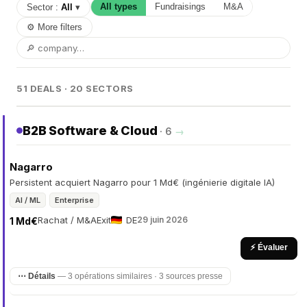
All types
Fundraisings
M&A
Sector :
All
▾
⚙ More filters
51 DEALS · 20 SECTORS
B2B Software & Cloud
· 6
→
Nagarro
Persistent acquiert Nagarro pour 1 Md€ (ingénierie digitale IA)
AI / ML
Enterprise
Rachat / M&A
Exit
DE
29 juin 2026
1 Md€
⚡ Évaluer
⋯ Détails
— 3 opérations similaires · 3 sources presse