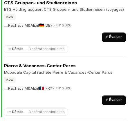
CTS Gruppen- und Studienreisen
ETG Holding acquiert CTS Gruppen- und Studienreisen (voyages)
B2B
Rachat / M&A
Exit
DE
25 juin 2026
—
⚡ Évaluer
⋯ Détails
— 3 opérations similaires
Pierre & Vacances-Center Parcs
Mubadala Capital rachète Pierre & Vacances-Center Parcs
B2C
Rachat / M&A
Exit
FR
22 juin 2026
—
⚡ Évaluer
⋯ Détails
— 3 opérations similaires