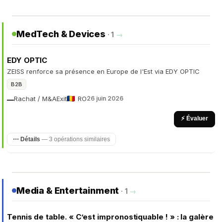
MedTech & Devices
· 1
→
EDY OPTIC
ZEISS renforce sa présence en Europe de l'Est via EDY OPTIC
B2B
Rachat / M&A
Exit
RO
26 juin 2026
—
⚡ Évaluer
⋯ Détails
— 3 opérations similaires
Media & Entertainment
· 1
→
Tennis de table. « C’est impronostiquable ! » : la galère