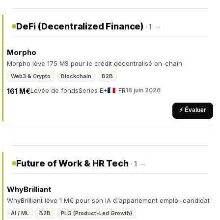
DeFi (Decentralized Finance)
· 1
→
Morpho
Morpho lève 175 M$ pour le crédit décentralisé on-chain
Web3 & Crypto
Blockchain
B2B
Levée de fonds
Series E+
FR
16 juin 2026
161 M€
⚡ Évaluer
Future of Work & HR Tech
· 1
→
WhyBrilliant
WhyBrilliant lève 1 M€ pour son IA d'appariement emploi-candidat
AI / ML
B2B
PLG (Product-Led Growth)