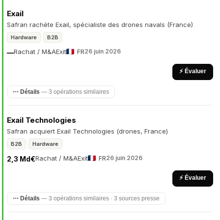
Exail
Safran rachète Exail, spécialiste des drones navals (France)
Hardware
B2B
Rachat / M&A
Exit
FR
26 juin 2026
—
⚡ Évaluer
⋯ Détails
— 3 opérations similaires
Exail Technologies
Safran acquiert Exail Technologies (drones, France)
B2B
Hardware
Rachat / M&A
Exit
FR
26 juin 2026
2,3 Md€
⚡ Évaluer
⋯ Détails
— 3 opérations similaires · 3 sources presse