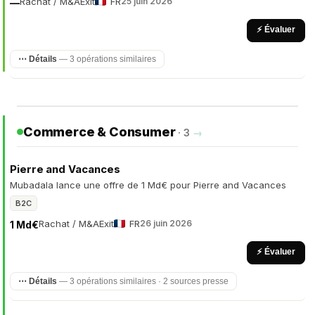
Rachat / M&A
Exit
FR
25 juin 2026
—
⚡ Évaluer
⋯ Détails
— 3 opérations similaires
Commerce & Consumer
· 3
→
Pierre and Vacances
Mubadala lance une offre de 1 Md€ pour Pierre and Vacances
B2C
Rachat / M&A
Exit
FR
26 juin 2026
1 Md€
⚡ Évaluer
⋯ Détails
— 3 opérations similaires · 2 sources presse