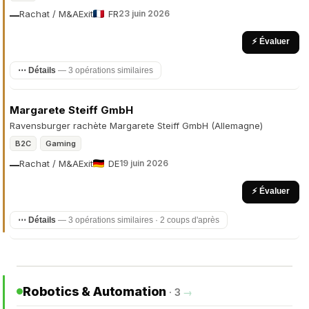
Rachat / M&A
Exit
FR
23 juin 2026
—
⚡ Évaluer
⋯ Détails
— 3 opérations similaires
Margarete Steiff GmbH
Ravensburger rachète Margarete Steiff GmbH (Allemagne)
B2C
Gaming
Rachat / M&A
Exit
DE
19 juin 2026
—
⚡ Évaluer
⋯ Détails
— 3 opérations similaires · 2 coups d'après
Robotics & Automation
· 3
→