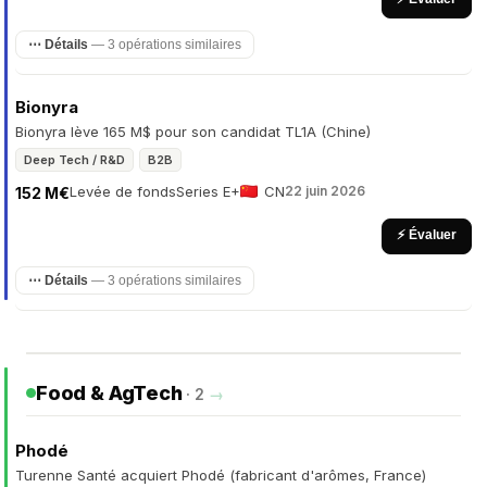
⋯ Détails
— 3 opérations similaires
Bionyra
Bionyra lève 165 M$ pour son candidat TL1A (Chine)
Deep Tech / R&D
B2B
Levée de fonds
Series E+
CN
22 juin 2026
152 M€
⚡ Évaluer
⋯ Détails
— 3 opérations similaires
Food & AgTech
· 2
→
Phodé
Turenne Santé acquiert Phodé (fabricant d'arômes, France)