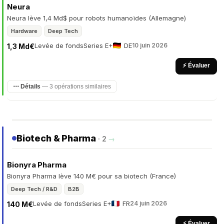
Neura
Neura lève 1,4 Md$ pour robots humanoïdes (Allemagne)
Hardware
Deep Tech
Levée de fonds
Series E+
DE
10 juin 2026
1,3 Md€
⚡ Évaluer
⋯ Détails
— 3 opérations similaires
Biotech & Pharma
· 2
→
Bionyra Pharma
Bionyra Pharma lève 140 M€ pour sa biotech (France)
Deep Tech / R&D
B2B
Levée de fonds
Series E+
FR
24 juin 2026
140 M€
⚡ Évaluer