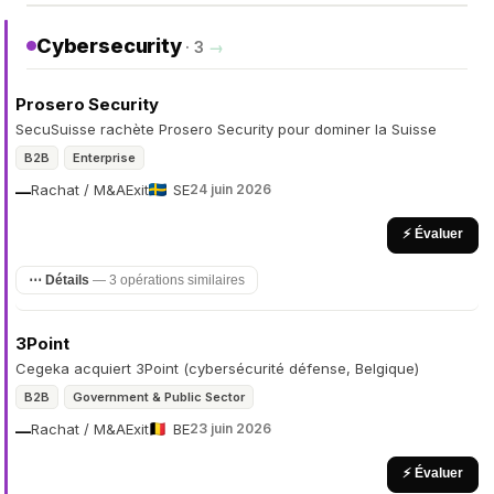
Cybersecurity
· 3
→
Prosero Security
SecuSuisse rachète Prosero Security pour dominer la Suisse
B2B
Enterprise
Rachat / M&A
Exit
SE
24 juin 2026
—
⚡ Évaluer
⋯ Détails
— 3 opérations similaires
3Point
Cegeka acquiert 3Point (cybersécurité défense, Belgique)
B2B
Government & Public Sector
Rachat / M&A
Exit
BE
23 juin 2026
—
⚡ Évaluer