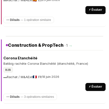
Rachat / M&A
Exit
ES
—
⚡ Évaluer
⋯ Détails
— 1 opération similaire
Construction & PropTech
· 1
→
Corona Etanchéité
Batibig rachète Corona Etanchéité (étanchéité, France)
B2B
Rachat / M&A
Exit
FR
18 juin 2026
—
⚡ Évaluer
⋯ Détails
— 3 opérations similaires