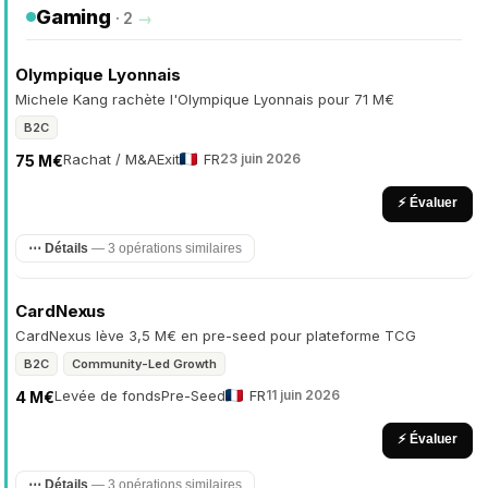
Gaming
· 2
→
Olympique Lyonnais
Michele Kang rachète l'Olympique Lyonnais pour 71 M€
B2C
Rachat / M&A
Exit
FR
23 juin 2026
75 M€
⚡ Évaluer
⋯ Détails
— 3 opérations similaires
CardNexus
CardNexus lève 3,5 M€ en pre-seed pour plateforme TCG
B2C
Community-Led Growth
Levée de fonds
Pre-Seed
FR
11 juin 2026
4 M€
⚡ Évaluer
⋯ Détails
— 3 opérations similaires