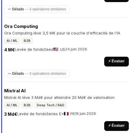
⋯ Détails
— 3 opérations similaires
Ora Computing
Ora Computing lève 3,5 M€ pour la couche d'efficacité de l'IA
AI / ML
B2B
Levée de fonds
Seed
US
24 juin 2026
4 M€
⚡ Évaluer
⋯ Détails
— 3 opérations similaires
Mistral AI
Mistral AI lève 3 Md€ pour atteindre 20 Md€ de valorisation
AI / ML
B2B
Deep Tech / R&D
Levée de fonds
Series E+
FR
16 juin 2026
3 Md€
⚡ Évaluer