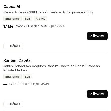
Capsa AI
Capsa AI raises $18M to build vertical AI for private equity
Enterprise
B2B
AI / ML
Levée / PE
Series A
US
10 juin 2026
17 M€
⚡ Évaluer
⋯ Détails
Rantum Capital
Janus Henderson Acquires Rantum Capital to Boost European
Private Markets |
Enterprise
B2B
Levée / PE
Exit
US
9 juin 2026
—
⚡ Évaluer
⋯ Détails