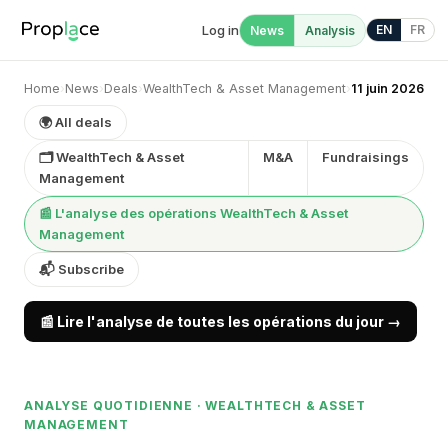
Log in
EN
FR
News
Analysis
Home
›
News
›
Deals
›
WealthTech & Asset Management
›
11 juin 2026
🌍 All deals
🗂 WealthTech & Asset
M&A
Fundraisings
Management
📰 L'analyse des opérations WealthTech & Asset
Management
📬 Subscribe
📰 Lire l'analyse de toutes les opérations du jour →
ANALYSE QUOTIDIENNE · WEALTHTECH & ASSET
MANAGEMENT