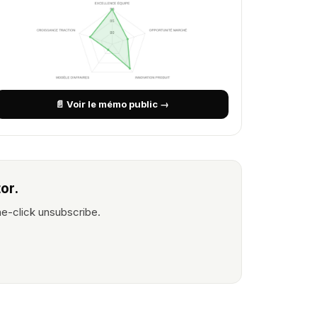
📄 Voir le mémo public →
or.
ne-click unsubscribe.