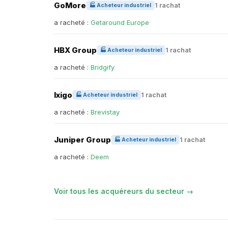
GoMore
1 rachat
🏭 Acheteur industriel
a racheté :
Getaround Europe
HBX Group
1 rachat
🏭 Acheteur industriel
a racheté :
Bridgify
Ixigo
1 rachat
🏭 Acheteur industriel
a racheté :
Brevistay
Juniper Group
1 rachat
🏭 Acheteur industriel
a racheté :
Deem
Voir tous les acquéreurs du secteur →