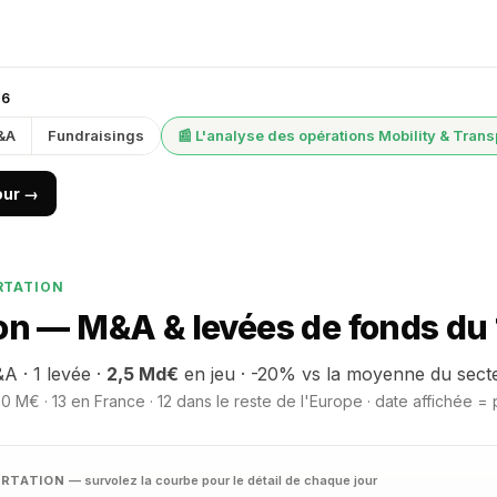
26
&A
Fundraisings
📰 L'analyse des opérations Mobility & Trans
jour →
RTATION
on — M&A & levées de fonds du 
A · 1 levée ·
2,5 Md€
en jeu · -20% vs la moyenne du sect
 M€ · 13 en France · 12 dans le reste de l'Europe · date affichée = 
PORTATION
— survolez la courbe pour le détail de chaque jour