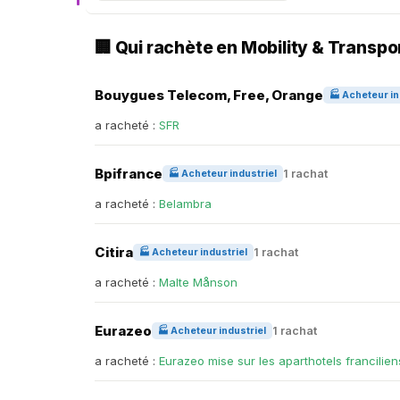
🏢 Qui rachète en Mobility & Transpo
Bouygues Telecom, Free, Orange
🏭 Acheteur in
a racheté :
SFR
Bpifrance
1 rachat
🏭 Acheteur industriel
a racheté :
Belambra
Citira
1 rachat
🏭 Acheteur industriel
a racheté :
Malte Månson
Eurazeo
1 rachat
🏭 Acheteur industriel
a racheté :
Eurazeo mise sur les aparthotels francilien