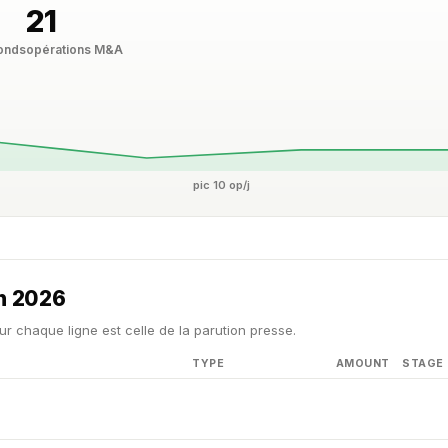
21
fonds
opérations M&A
pic 10 op/j
in 2026
ur chaque ligne est celle de la parution presse.
TYPE
AMOUNT
STAGE