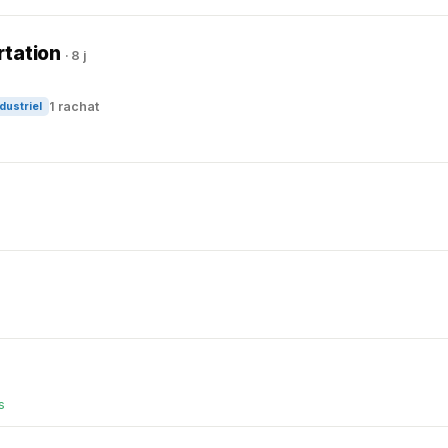
rtation
· 8 j
1 rachat
dustriel
s