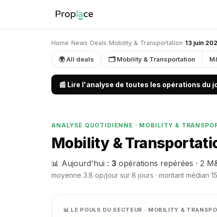
Home
›
News
›
Deals
›
Mobility & Transportation
›
13 juin 20
🌍 All deals
🗂 Mobility & Transportation
M
📰 Lire l'analyse de toutes les opérations du 
ANALYSE QUOTIDIENNE · MOBILITY & TRANSPO
Mobility & Transportati
📊 Aujourd'hui :
3
opérations repérées · 2 M&
moyenne 3.8 op/jour sur 8 jours · montant médian 150
📊 LE POULS DU SECTEUR · MOBILITY & TRANS