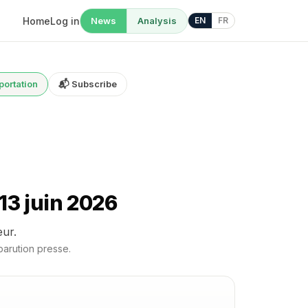
Home
Log in
News
Analysis
EN
FR
portation
📬 Subscribe
13 juin 2026
eur.
parution presse.