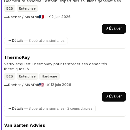
Geomesure absorbe Testoon, expert des solutions géospatiales
B2B
Enterprise
Rachat / M&A
Exit
FR
12 juin 2026
—
⚡ Évaluer
⋯ Détails
— 3 opérations similaires
ThermoKey
Vertiv acquiert ThermoKey pour renforcer ses capacités
thermiques IA
B2B
Enterprise
Hardware
Rachat / M&A
Exit
US
12 juin 2026
—
⚡ Évaluer
⋯ Détails
— 3 opérations similaires · 2 coups d'après
Van Santen Advies