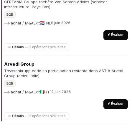
CERTANIA Gruppe rachète Van Santen Advies (services
infrastructure, Pays-Bas)
B2B
Rachat / M&A
Exit
NL
9 juin 2026
—
⚡ Évaluer
⋯ Détails
— 3 opérations similaires
Arvedi Group
Thyssenkrupp cède sa participation restante dans AST à Arvedi
Group (acier, Italie)
B2B
Rachat / M&A
Exit
IT
12 juin 2026
—
⚡ Évaluer
⋯ Détails
— 3 opérations similaires