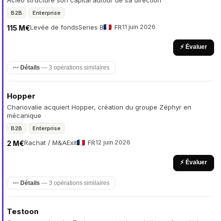
Acieo structure son capital autour de sa direction
B2B
Enterprise
Levée de fonds
Series B
FR
11 juin 2026
115 M€
⚡ Évaluer
⋯ Détails
— 3 opérations similaires
Hopper
Chariovalie acquiert Hopper, création du groupe Zéphyr en
mécanique
B2B
Enterprise
Rachat / M&A
Exit
FR
12 juin 2026
2 M€
⚡ Évaluer
⋯ Détails
— 3 opérations similaires
Testoon