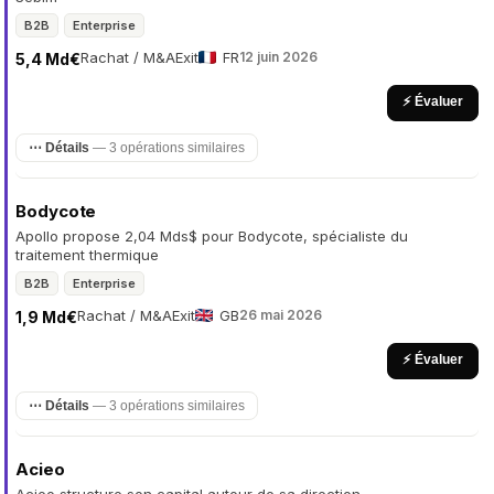
B2B
Enterprise
Rachat / M&A
Exit
FR
12 juin 2026
5,4 Md€
⚡ Évaluer
⋯ Détails
— 3 opérations similaires
Bodycote
Apollo propose 2,04 Mds$ pour Bodycote, spécialiste du
traitement thermique
B2B
Enterprise
Rachat / M&A
Exit
GB
26 mai 2026
1,9 Md€
⚡ Évaluer
⋯ Détails
— 3 opérations similaires
Acieo