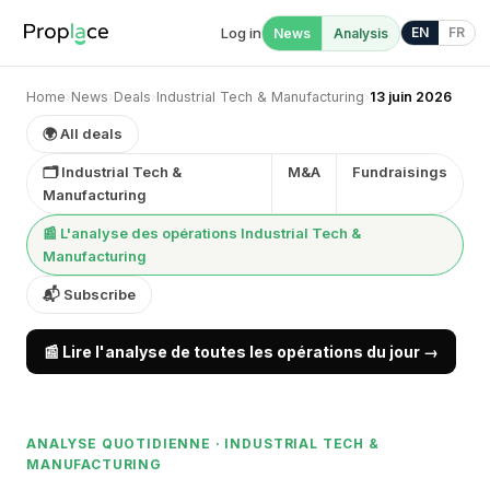
Log in
EN
FR
News
Analysis
Home
›
News
›
Deals
›
Industrial Tech & Manufacturing
›
13 juin 2026
🌍 All deals
🗂 Industrial Tech &
M&A
Fundraisings
Manufacturing
📰 L'analyse des opérations Industrial Tech &
Manufacturing
📬 Subscribe
📰 Lire l'analyse de toutes les opérations du jour →
ANALYSE QUOTIDIENNE · INDUSTRIAL TECH &
MANUFACTURING