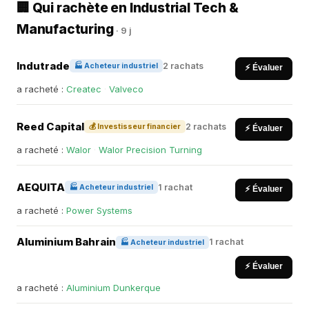
🏢 Qui rachète en Industrial Tech &
Manufacturing
· 9 j
Indutrade
2 rachats
🏭 Acheteur industriel
⚡ Évaluer
a racheté :
Createc
·
Valveco
Reed Capital
2 rachats
💰 Investisseur financier
⚡ Évaluer
a racheté :
Walor
·
Walor Precision Turning
AEQUITA
1 rachat
🏭 Acheteur industriel
⚡ Évaluer
a racheté :
Power Systems
Aluminium Bahrain
1 rachat
🏭 Acheteur industriel
⚡ Évaluer
a racheté :
Aluminium Dunkerque