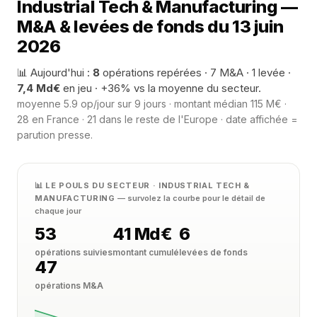
Industrial Tech & Manufacturing —
M&A & levées de fonds du 13 juin
2026
📊 Aujourd'hui :
8
opérations repérées · 7 M&A · 1 levée ·
7,4 Md€
en jeu · +36% vs la moyenne du secteur.
moyenne 5.9 op/jour sur 9 jours · montant médian 115 M€ ·
28 en France · 21 dans le reste de l'Europe · date affichée =
parution presse.
📊 LE POULS DU SECTEUR · INDUSTRIAL TECH &
MANUFACTURING
— survolez la courbe pour le détail de
chaque jour
53
41 Md€
6
opérations suivies
montant cumulé
levées de fonds
47
opérations M&A