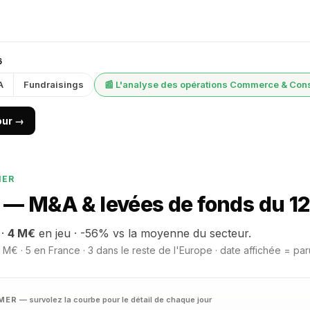
6
A
Fundraisings
📰 L'analyse des opérations Commerce & Co
jour →
MER
 M&A & levées de fonds du 12 
 ·
4 M€
en jeu · -56% vs la moyenne du secteur.
M€ · 5 en France · 3 dans le reste de l'Europe · date affichée = par
UMER
— survolez la courbe pour le détail de chaque jour