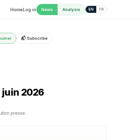
Home
Log in
News
Analysis
EN
FR
nsumer
📬 Subscribe
juin 2026
ution presse.