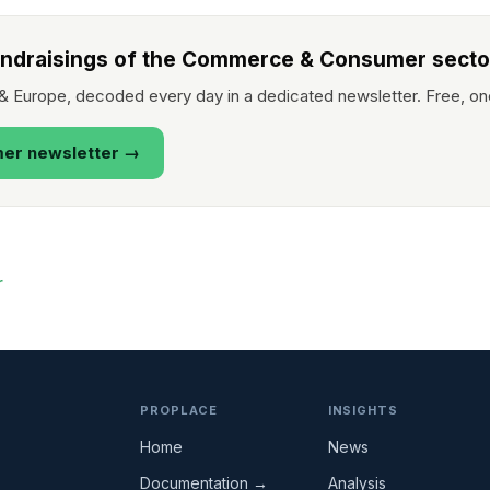
fundraisings of the Commerce & Consumer secto
Europe, decoded every day in a dedicated newsletter. Free, one
er newsletter →
r
PROPLACE
INSIGHTS
Home
News
Documentation →
Analysis