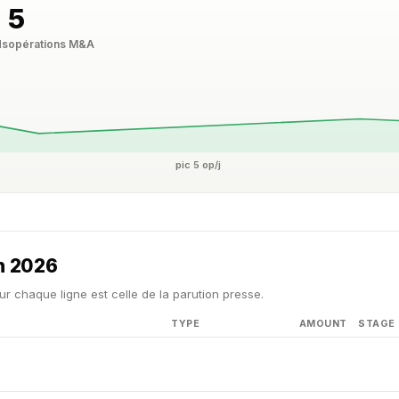
5
ds
opérations M&A
pic 5 op/j
in 2026
ur chaque ligne est celle de la parution presse.
TYPE
AMOUNT
STAGE