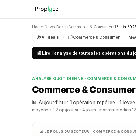
Home
›
News
›
Deals
›
Commerce & Consumer
›
12 juin 202
🌍 All deals
🗂 Commerce & Consumer
M&
📰 Lire l'analyse de toutes les opérations du 
ANALYSE QUOTIDIENNE · COMMERCE & CONSU
Commerce & Consumer —
📊 Aujourd'hui :
1
opération repérée · 1 levée
moyenne 2.2 op/jour sur 4 jours · montant médian 12 
📊 LE POULS DU SECTEUR · COMMERCE & CONS