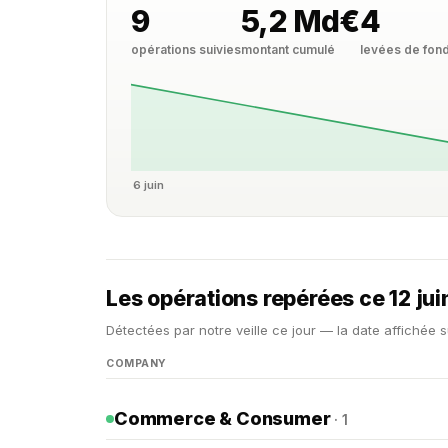
9
5,2 Md€
4
opérations suivies
montant cumulé
levées de fon
6 juin
Les opérations repérées ce 12 ju
Détectées par notre veille ce jour — la date affichée s
COMPANY
Commerce & Consumer
· 1