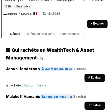
Orion acquiert Fideas Capital, société de gestion de portefeuille
B2B
Enterprise
Rachat / M&A
Exit
FR
12 juin 2026
—
⚡ Évaluer
⋯ Détails
— 3 opérations similaires · 2 sources presse
🏢 Qui rachète en WealthTech & Asset
Management
· 5 j
Janus Henderson
1 rachat
🏭 Acheteur industriel
⚡ Évaluer
a racheté :
Rantum Capital
Malakoff Humanis
1 rachat
🏭 Acheteur industriel
⚡ Évaluer