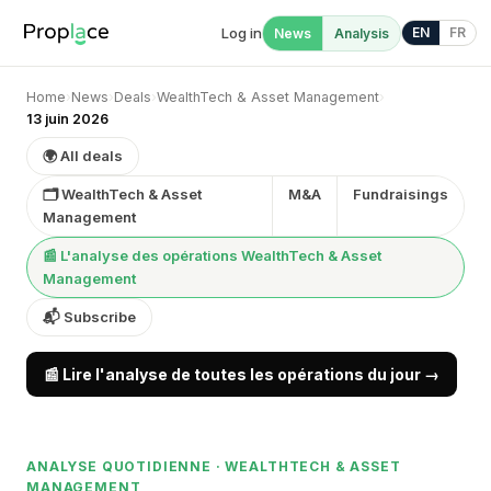
Log in
EN
FR
News
Analysis
Home
›
News
›
Deals
›
WealthTech & Asset Management
›
13 juin 2026
🌍 All deals
🗂 WealthTech & Asset
M&A
Fundraisings
Management
📰 L'analyse des opérations WealthTech & Asset
Management
📬 Subscribe
📰 Lire l'analyse de toutes les opérations du jour →
ANALYSE QUOTIDIENNE · WEALTHTECH & ASSET
MANAGEMENT