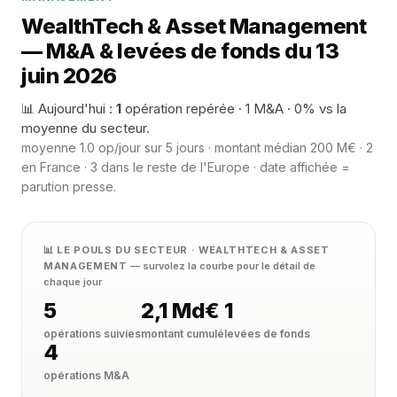
WealthTech & Asset Management
— M&A & levées de fonds du 13
juin 2026
📊 Aujourd'hui :
1
opération repérée · 1 M&A · 0% vs la
moyenne du secteur.
moyenne 1.0 op/jour sur 5 jours · montant médian 200 M€ · 2
en France · 3 dans le reste de l'Europe · date affichée =
parution presse.
📊 LE POULS DU SECTEUR · WEALTHTECH & ASSET
MANAGEMENT
— survolez la courbe pour le détail de
chaque jour
5
2,1 Md€
1
opérations suivies
montant cumulé
levées de fonds
4
opérations M&A