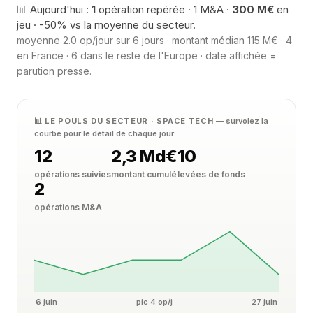
📊 Aujourd'hui :
1
opération repérée · 1 M&A ·
300 M€
en
jeu · -50% vs la moyenne du secteur.
moyenne 2.0 op/jour sur 6 jours · montant médian 115 M€ · 4
en France · 6 dans le reste de l'Europe · date affichée =
parution presse.
📊 LE POULS DU SECTEUR · SPACE TECH
— survolez la
courbe pour le détail de chaque jour
12
2,3 Md€
10
opérations suivies
montant cumulé
levées de fonds
2
opérations M&A
6 juin
pic 4 op/j
27 juin