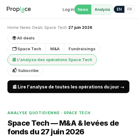
Log in
EN
FR
News
Analysis
Home
›
News
›
Deals
›
Space Tech
›
27 juin 2026
🌍 All deals
🗂 Space Tech
M&A
Fundraisings
📰 L'analyse des opérations Space Tech
📬 Subscribe
📰 Lire l'analyse de toutes les opérations du jour →
ANALYSE QUOTIDIENNE · SPACE TECH
Space Tech — M&A & levées de
fonds du 27 juin 2026