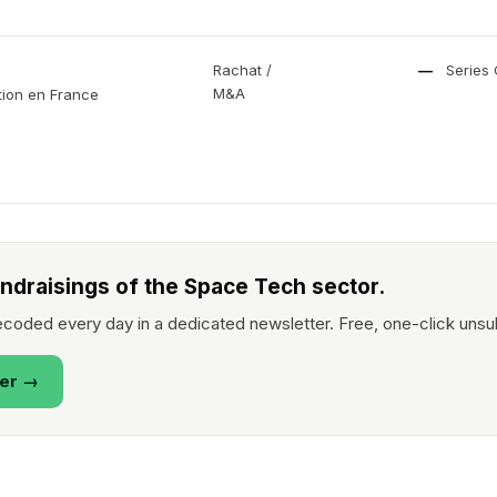
Rachat /
—
Series
M&A
tion en France
undraisings of the Space Tech sector.
coded every day in a dedicated newsletter. Free, one-click unsu
ter →