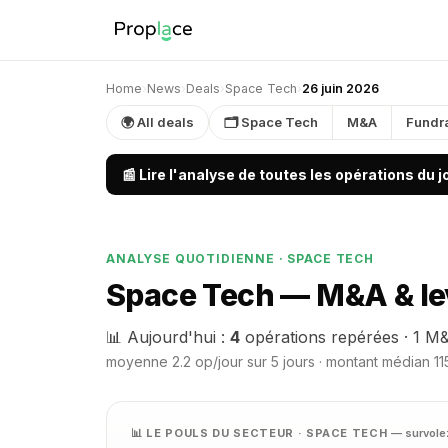
Home
›
News
›
Deals
›
Space Tech
›
26 juin 2026
🌍 All deals
🗂 Space Tech
M&A
Fundr
📰 Lire l'analyse de toutes les opérations du 
ANALYSE QUOTIDIENNE · SPACE TECH
Space Tech — M&A & lev
📊 Aujourd'hui :
4
opérations repérées · 1 M&
moyenne 2.2 op/jour sur 5 jours · montant médian 115
📊 LE POULS DU SECTEUR · SPACE TECH
— survolez