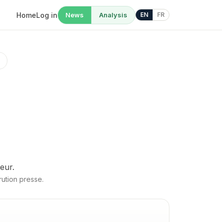
Home
Log in
News
Analysis
EN
FR
eur.
rution presse.