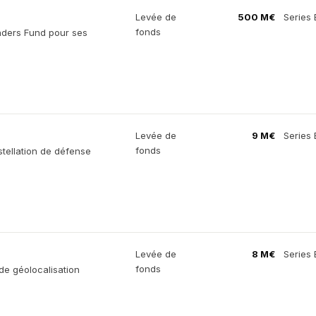
Levée de
500 M€
Series 
fonds
nders Fund pour ses
Levée de
9 M€
Series 
fonds
tellation de défense
Levée de
8 M€
Series 
fonds
de géolocalisation