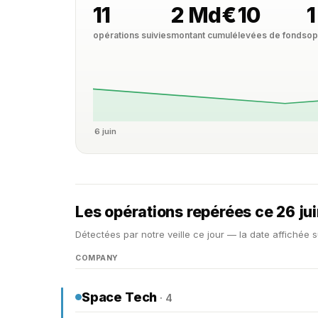
11
2 Md€
10
1
opérations suivies
montant cumulé
levées de fonds
op
6 juin
Les opérations repérées ce 26 ju
Détectées par notre veille ce jour — la date affichée s
COMPANY
Space Tech
· 4