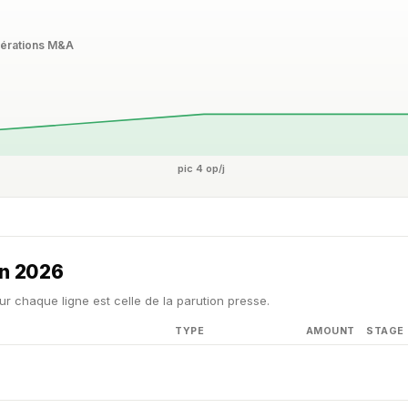
érations M&A
pic 4 op/j
in 2026
ur chaque ligne est celle de la parution presse.
TYPE
AMOUNT
STAGE