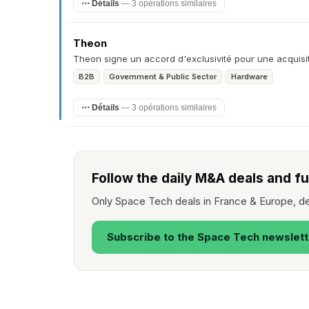
⋯ Détails
— 3 opérations similaires
Theon
Theon signe un accord d'exclusivité pour une acquisi
B2B
Government & Public Sector
Hardware
⋯ Détails
— 3 opérations similaires
Follow the daily M&A deals and f
Only Space Tech deals in France & Europe, de
Subscribe to the Space Tech newslet