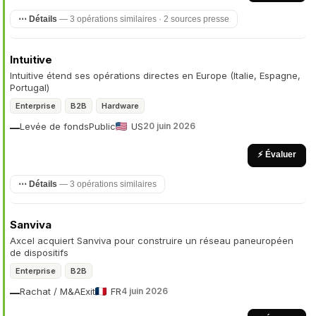
⋯ Détails
— 3 opérations similaires · 2 sources presse
Intuitive
Intuitive étend ses opérations directes en Europe (Italie, Espagne,
Portugal)
Enterprise
B2B
Hardware
Levée de fonds
Public
US
20 juin 2026
—
⚡ Évaluer
⋯ Détails
— 3 opérations similaires
Sanviva
Axcel acquiert Sanviva pour construire un réseau paneuropéen
de dispositifs
Enterprise
B2B
Rachat / M&A
Exit
FR
4 juin 2026
—