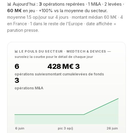
📊 Aujourd'hui :
3
opérations repérées · 1 M&A · 2 levées ·
60 M€
en jeu · +100% vs la moyenne du secteur.
moyenne 1.5 op/jour sur 4 jours · montant médian 60 M€ · 4
en France · 1 dans le reste de l'Europe · date affichée =
parution presse.
📊 LE POULS DU SECTEUR · MEDTECH & DEVICES
—
survolez la courbe pour le détail de chaque jour
6
428 M€
3
opérations suivies
montant cumulé
levées de fonds
3
opérations M&A
6 juin
pic 3 op/j
26 juin