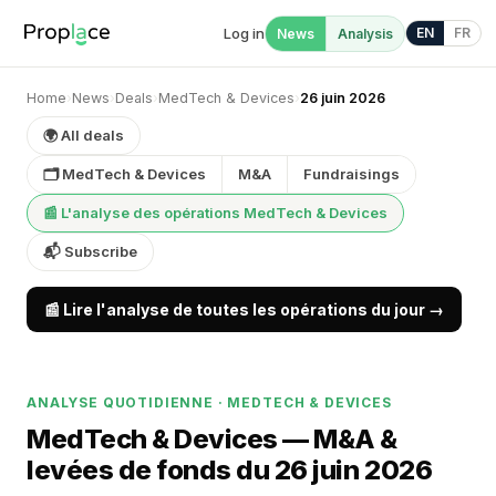
Log in
EN
FR
News
Analysis
Home
›
News
›
Deals
›
MedTech & Devices
›
26 juin 2026
🌍 All deals
🗂 MedTech & Devices
M&A
Fundraisings
📰 L'analyse des opérations MedTech & Devices
📬 Subscribe
📰 Lire l'analyse de toutes les opérations du jour →
ANALYSE QUOTIDIENNE · MEDTECH & DEVICES
MedTech & Devices — M&A &
levées de fonds du 26 juin 2026