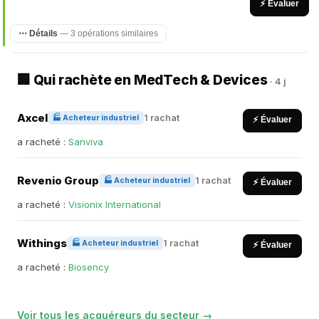
⚡ Évaluer
⋯ Détails
— 3 opérations similaires
🏢 Qui rachète en MedTech & Devices
· 4 j
Axcel
1 rachat
🏭 Acheteur industriel
⚡ Évaluer
a racheté :
Sanviva
Revenio Group
1 rachat
🏭 Acheteur industriel
⚡ Évaluer
a racheté :
Visionix International
Withings
1 rachat
🏭 Acheteur industriel
⚡ Évaluer
a racheté :
Biosency
Voir tous les acquéreurs du secteur →