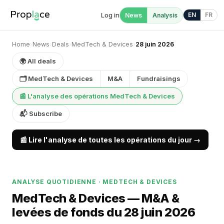
Log in
EN
FR
News
Analysis
Home
›
News
›
Deals
›
MedTech & Devices
›
28 juin 2026
🌍 All deals
🗂 MedTech & Devices
M&A
Fundraisings
📰 L'analyse des opérations MedTech & Devices
📬 Subscribe
📰 Lire l'analyse de toutes les opérations du jour →
ANALYSE QUOTIDIENNE · MEDTECH & DEVICES
MedTech & Devices — M&A &
levées de fonds du 28 juin 2026