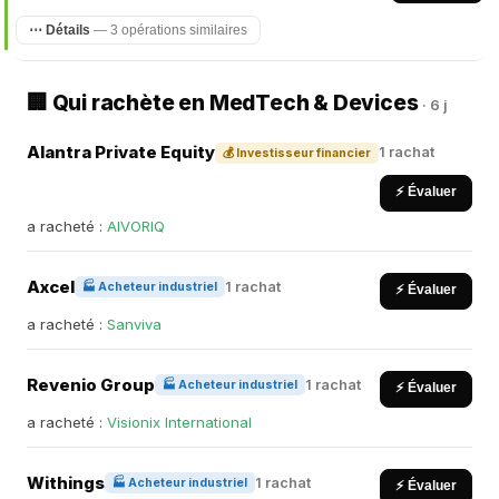
⋯ Détails
— 3 opérations similaires
🏢 Qui rachète en MedTech & Devices
· 6 j
Alantra Private Equity
1 rachat
💰 Investisseur financier
⚡ Évaluer
a racheté :
AIVORIQ
Axcel
1 rachat
🏭 Acheteur industriel
⚡ Évaluer
a racheté :
Sanviva
Revenio Group
1 rachat
🏭 Acheteur industriel
⚡ Évaluer
a racheté :
Visionix International
Withings
1 rachat
🏭 Acheteur industriel
⚡ Évaluer