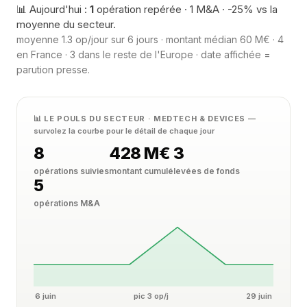
📊 Aujourd'hui :
1
opération repérée · 1 M&A · -25% vs la
moyenne du secteur.
moyenne 1.3 op/jour sur 6 jours · montant médian 60 M€ · 4
en France · 3 dans le reste de l'Europe · date affichée =
parution presse.
📊 LE POULS DU SECTEUR · MEDTECH & DEVICES
—
survolez la courbe pour le détail de chaque jour
8
428 M€
3
opérations suivies
montant cumulé
levées de fonds
5
opérations M&A
6 juin
pic 3 op/j
29 juin