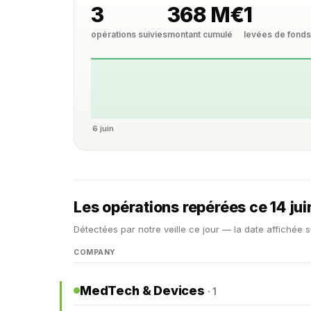
3
368 M€
1
opérations suivies
montant cumulé
levées de fond
6 juin
Les opérations repérées ce 14 ju
Détectées par notre veille ce jour — la date affichée s
COMPANY
MedTech & Devices
· 1