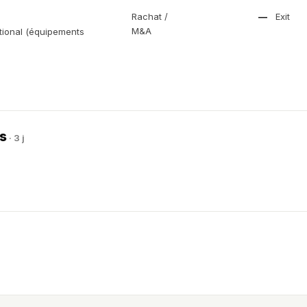
Rachat /
—
Exit
M&A
ational (équipements
es
· 3 j