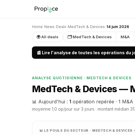
Home
›
News
›
Deals
›
MedTech & Devices
›
14 juin 2026
🌍 All deals
🗂 MedTech & Devices
M&A
📰 Lire l'analyse de toutes les opérations du 
ANALYSE QUOTIDIENNE · MEDTECH & DEVICES
MedTech & Devices — M&
📊 Aujourd'hui :
1
opération repérée · 1 M&A 
moyenne 1.0 op/jour sur 3 jours · montant médian 313
📊 LE POULS DU SECTEUR · MEDTECH & DEVICES