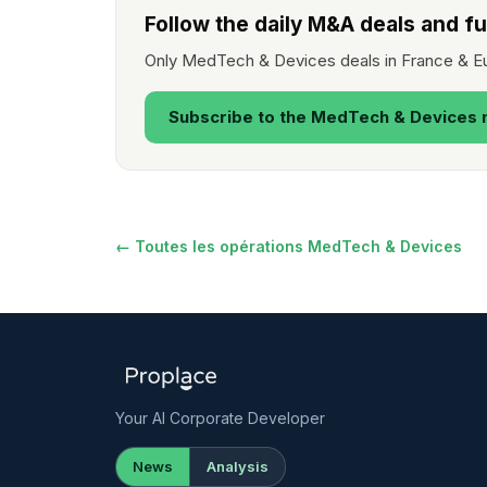
Follow the daily M&A deals and f
Only MedTech & Devices deals in France & Eu
Subscribe to the MedTech & Devices 
← Toutes les opérations MedTech & Devices
Your AI Corporate Developer
News
Analysis