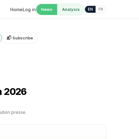
Home
Log in
News
Analysis
EN
FR
📬 Subscribe
n 2026
rution presse.