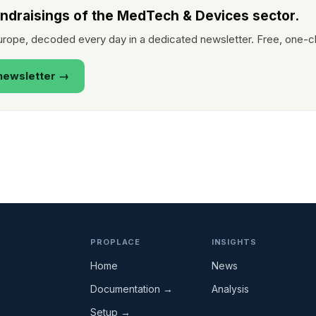
undraisings of the MedTech & Devices sector.
rope, decoded every day in a dedicated newsletter. Free, one-cl
newsletter →
PROPLACE
INSIGHTS
Home
News
Documentation →
Analysis
Setup →