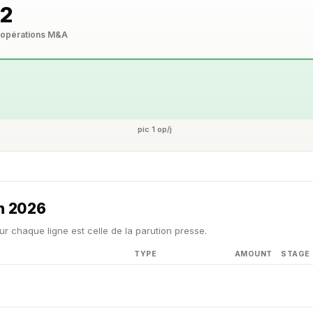
2
s
opérations M&A
pic 1 op/j
in 2026
ur chaque ligne est celle de la parution presse.
TYPE
AMOUNT
STAGE