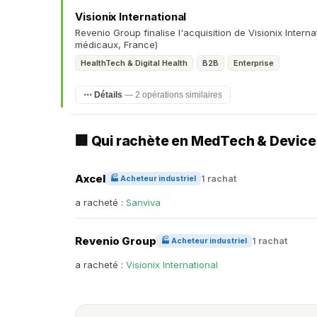
Visionix International
Revenio Group finalise l'acquisition de Visionix Intern
médicaux, France)
HealthTech & Digital Health
B2B
Enterprise
⋯ Détails
— 2 opérations similaires
🏢 Qui rachète en MedTech & Devic
Axcel
1 rachat
🏭 Acheteur industriel
a racheté :
Sanviva
Revenio Group
1 rachat
🏭 Acheteur industriel
a racheté :
Visionix International