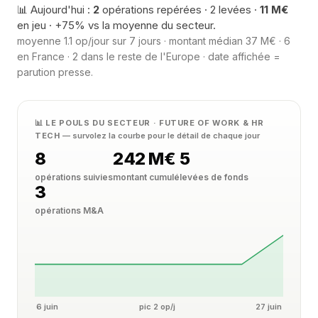
📊 Aujourd'hui :
2
opérations repérées · 2 levées ·
11 M€
en jeu · +75% vs la moyenne du secteur.
moyenne 1.1 op/jour sur 7 jours · montant médian 37 M€ · 6
en France · 2 dans le reste de l'Europe · date affichée =
parution presse.
📊 LE POULS DU SECTEUR · FUTURE OF WORK & HR
TECH
— survolez la courbe pour le détail de chaque jour
8
242 M€
5
opérations suivies
montant cumulé
levées de fonds
3
opérations M&A
6 juin
pic 2 op/j
27 juin