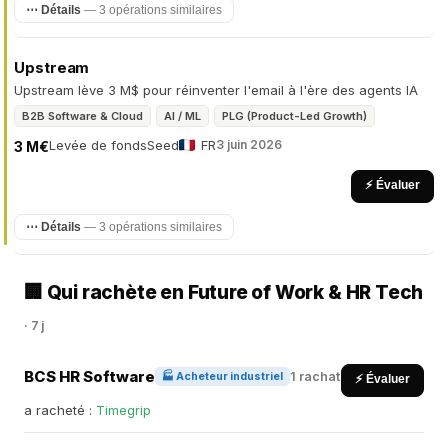
⋯ Détails
— 3 opérations similaires
Upstream
Upstream lève 3 M$ pour réinventer l'email à l'ère des agents IA
B2B Software & Cloud
AI / ML
PLG (Product-Led Growth)
Levée de fonds
Seed
FR
3 juin 2026
3 M€
⚡ Évaluer
⋯ Détails
— 3 opérations similaires
🏢 Qui rachète en Future of Work & HR Tech
· 7 j
BCS HR Software
1 rachat
🏭 Acheteur industriel
⚡ Évaluer
a racheté :
Timegrip