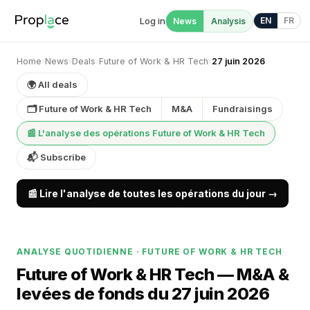
Log in
EN
FR
News
Analysis
Home
›
News
›
Deals
›
Future of Work & HR Tech
›
27 juin 2026
🌍 All deals
🗂 Future of Work & HR Tech
M&A
Fundraisings
📰 L'analyse des opérations Future of Work & HR Tech
📬 Subscribe
📰 Lire l'analyse de toutes les opérations du jour →
ANALYSE QUOTIDIENNE · FUTURE OF WORK & HR TECH
Future of Work & HR Tech — M&A &
levées de fonds du 27 juin 2026