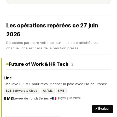
Les opérations repérées ce 27 juin
2026
Détectées par notre veille ce jour — la date affichée sur
chaque ligne est celle de la parution presse.
Future of Work & HR Tech
· 2
Linc
Linc lève 8,5 M€ pour révolutionner la paie avec l'IA en France
B2B Software & Cloud
AI / ML
SMB
Levée de fonds
Series A
FR
23 juin 2026
8 M€
⚡ Évaluer