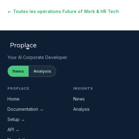
← Toutes les opérations Future of Work & HR Tech
Your AI Corporate Developer
News
Analysis
PROPLACE
INSIGHTS
Home
News
Documentation →
Analysis
Setup →
API →