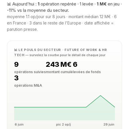
📊 Aujourd'hui :
1
opération repérée · 1 levée ·
1 M€
en jeu ·
-11% vs la moyenne du secteur.
moyenne 1.1 op/jour sur 8 jours · montant médian 12 M€ · 6
en France · 3 dans le reste de l'Europe · date affichée =
parution presse.
📊 LE POULS DU SECTEUR · FUTURE OF WORK & HR
TECH
— survolez la courbe pour le détail de chaque jour
9
243 M€
6
opérations suivies
montant cumulé
levées de fonds
3
opérations M&A
6 juin
pic 2 op/j
29 juin