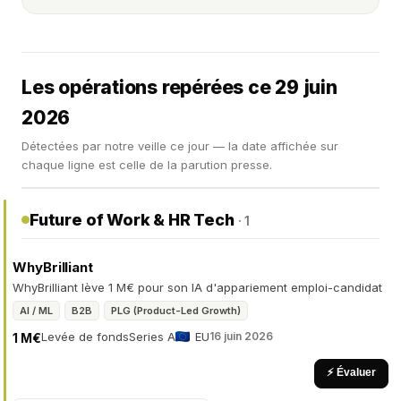
Les opérations repérées ce 29 juin
2026
Détectées par notre veille ce jour — la date affichée sur
chaque ligne est celle de la parution presse.
Future of Work & HR Tech
· 1
WhyBrilliant
WhyBrilliant lève 1 M€ pour son IA d'appariement emploi-candidat
AI / ML
B2B
PLG (Product-Led Growth)
Levée de fonds
Series A
EU
16 juin 2026
1 M€
⚡ Évaluer