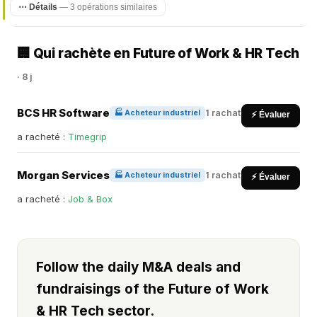
⋯ Détails
— 3 opérations similaires
🏢 Qui rachète en Future of Work & HR Tech
· 8 j
BCS HR Software
1 rachat
🏭 Acheteur industriel
⚡ Évaluer
a racheté :
Timegrip
Morgan Services
1 rachat
🏭 Acheteur industriel
⚡ Évaluer
a racheté :
Job & Box
Follow the daily M&A deals and
fundraisings of the Future of Work
& HR Tech sector.