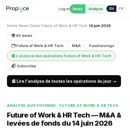
Log in
EN
FR
News
Analysis
Home
›
News
›
Deals
›
Future of Work & HR Tech
›
14 juin 2026
🌍 All deals
🗂 Future of Work & HR Tech
M&A
Fundraisings
📰 L'analyse des opérations Future of Work & HR Tech
📬 Subscribe
📰 Lire l'analyse de toutes les opérations du jour →
ANALYSE QUOTIDIENNE · FUTURE OF WORK & HR TECH
Future of Work & HR Tech — M&A &
levées de fonds du 14 juin 2026