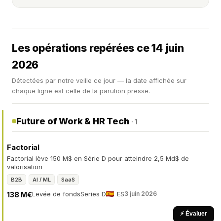
Les opérations repérées ce 14 juin
2026
Détectées par notre veille ce jour — la date affichée sur
chaque ligne est celle de la parution presse.
Future of Work & HR Tech
· 1
Factorial
Factorial lève 150 M$ en Série D pour atteindre 2,5 Md$ de
valorisation
B2B
AI / ML
SaaS
Levée de fonds
Series D
ES
3 juin 2026
138 M€
⚡ Évaluer