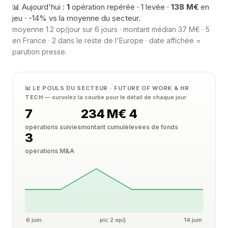
📊 Aujourd'hui :
1
opération repérée · 1 levée ·
138 M€
en
jeu · -14% vs la moyenne du secteur.
moyenne 1.2 op/jour sur 6 jours · montant médian 37 M€ · 5
en France · 2 dans le reste de l'Europe · date affichée =
parution presse.
📊 LE POULS DU SECTEUR · FUTURE OF WORK & HR
TECH
— survolez la courbe pour le détail de chaque jour
7
234 M€
4
opérations suivies
montant cumulé
levées de fonds
3
opérations M&A
6 juin
pic 2 op/j
14 juin