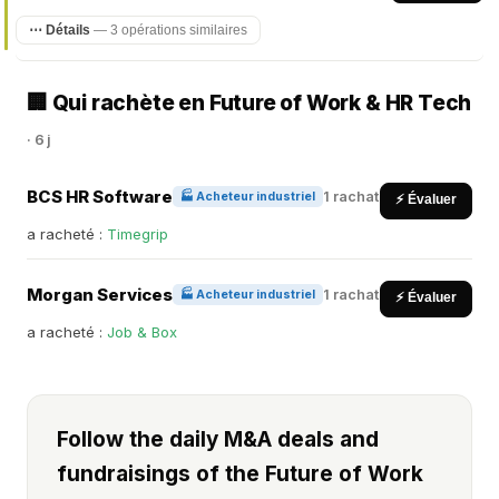
⋯ Détails
— 3 opérations similaires
🏢 Qui rachète en Future of Work & HR Tech
· 6 j
BCS HR Software
1 rachat
🏭 Acheteur industriel
⚡ Évaluer
a racheté :
Timegrip
Morgan Services
1 rachat
🏭 Acheteur industriel
⚡ Évaluer
a racheté :
Job & Box
Follow the daily M&A deals and
fundraisings of the Future of Work