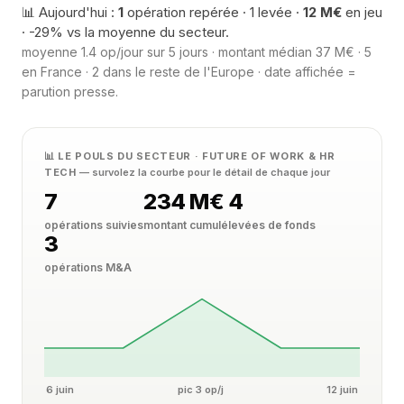
📊 Aujourd'hui :
1
opération repérée · 1 levée ·
12 M€
en jeu
· -29% vs la moyenne du secteur.
moyenne 1.4 op/jour sur 5 jours · montant médian 37 M€ · 5
en France · 2 dans le reste de l'Europe · date affichée =
parution presse.
📊 LE POULS DU SECTEUR · FUTURE OF WORK & HR
TECH
— survolez la courbe pour le détail de chaque jour
7
234 M€
4
opérations suivies
montant cumulé
levées de fonds
3
opérations M&A
6 juin
pic 3 op/j
12 juin