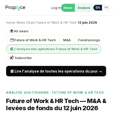
Log in
EN
FR
News
Analysis
Home
›
News
›
Deals
›
Future of Work & HR Tech
›
12 juin 2026
🌍 All deals
🗂 Future of Work & HR Tech
M&A
Fundraisings
📰 L'analyse des opérations Future of Work & HR Tech
📬 Subscribe
📰 Lire l'analyse de toutes les opérations du jour →
ANALYSE QUOTIDIENNE · FUTURE OF WORK & HR TECH
Future of Work & HR Tech — M&A &
levées de fonds du 12 juin 2026