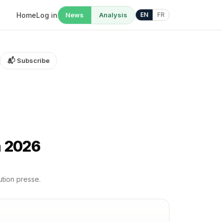
Home
Log in
News
Analysis
EN
FR
📬 Subscribe
n 2026
ution presse.