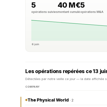
5
40 M€
5
opérations suivies
montant cumulé
opérations M&A
6 juin
Les opérations repérées ce 13 ju
Détectées par notre veille ce jour — la date affichée s
COMPANY
The Physical World
· 2