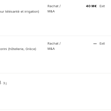
Rachat /
40 M€
Exit
M&A
r télésanté et irrigation)
Rachat /
—
Exit
M&A
rini (hôtellerie, Grèce)
d
· 3 j