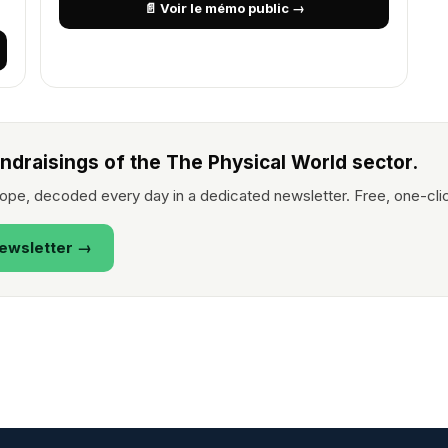
📄 Voir le mémo public →
ndraisings of the The Physical World sector.
rope, decoded every day in a dedicated newsletter. Free, one-cli
newsletter →