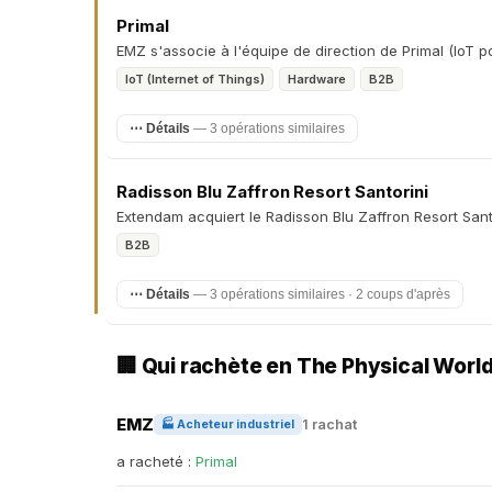
Primal
EMZ s'associe à l'équipe de direction de Primal (IoT pou
IoT (Internet of Things)
Hardware
B2B
⋯ Détails
— 3 opérations similaires
Radisson Blu Zaffron Resort Santorini
Extendam acquiert le Radisson Blu Zaffron Resort Santo
B2B
⋯ Détails
— 3 opérations similaires · 2 coups d'après
🏢 Qui rachète en The Physical Worl
EMZ
1 rachat
🏭 Acheteur industriel
a racheté :
Primal