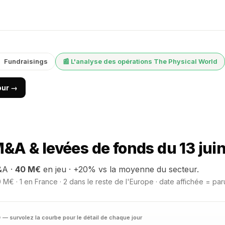
Fundraisings
📰 L'analyse des opérations The Physical World
jour →
&A & levées de fonds du 13 jui
&A ·
40 M€
en jeu · +20% vs la moyenne du secteur.
M€ · 1 en France · 2 dans le reste de l'Europe · date affichée = par
D
— survolez la courbe pour le détail de chaque jour