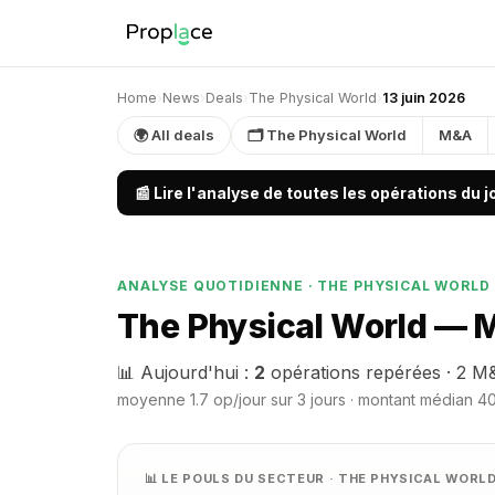
Home
›
News
›
Deals
›
The Physical World
›
13 juin 2026
🌍 All deals
🗂 The Physical World
M&A
📰 Lire l'analyse de toutes les opérations du 
ANALYSE QUOTIDIENNE · THE PHYSICAL WORLD
The Physical World — M
📊 Aujourd'hui :
2
opérations repérées · 2 M
moyenne 1.7 op/jour sur 3 jours · montant médian 40 
📊 LE POULS DU SECTEUR · THE PHYSICAL WORL