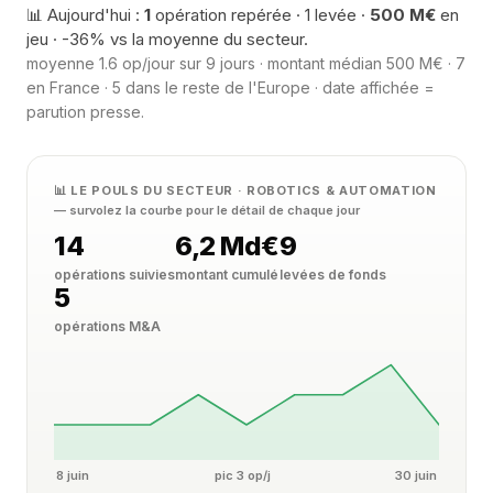
📊 Aujourd'hui :
1
opération repérée · 1 levée ·
500 M€
en
jeu · -36% vs la moyenne du secteur.
moyenne 1.6 op/jour sur 9 jours · montant médian 500 M€ · 7
en France · 5 dans le reste de l'Europe · date affichée =
parution presse.
📊 LE POULS DU SECTEUR · ROBOTICS & AUTOMATION
— survolez la courbe pour le détail de chaque jour
14
6,2 Md€
9
opérations suivies
montant cumulé
levées de fonds
5
opérations M&A
8 juin
pic 3 op/j
30 juin