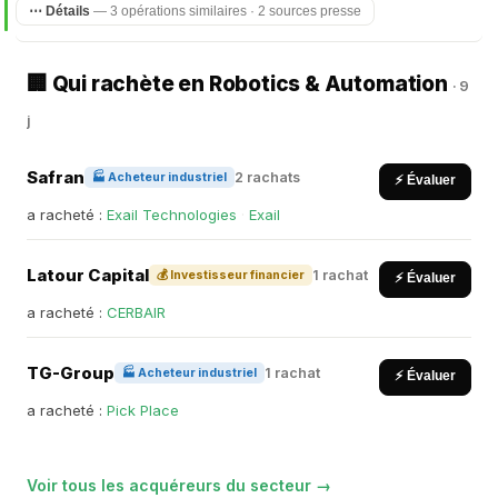
⋯ Détails
— 3 opérations similaires · 2 sources presse
🏢 Qui rachète en Robotics & Automation
· 9
j
Safran
2 rachats
🏭 Acheteur industriel
⚡ Évaluer
a racheté :
Exail Technologies
·
Exail
Latour Capital
1 rachat
💰 Investisseur financier
⚡ Évaluer
a racheté :
CERBAIR
TG-Group
1 rachat
🏭 Acheteur industriel
⚡ Évaluer
a racheté :
Pick Place
Voir tous les acquéreurs du secteur →