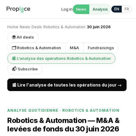
Log in
EN
FR
News
Analysis
Home
›
News
›
Deals
›
Robotics & Automation
›
30 juin 2026
🌍 All deals
🗂 Robotics & Automation
M&A
Fundraisings
📰 L'analyse des opérations Robotics & Automation
📬 Subscribe
📰 Lire l'analyse de toutes les opérations du jour →
ANALYSE QUOTIDIENNE · ROBOTICS & AUTOMATION
Robotics & Automation — M&A &
levées de fonds du 30 juin 2026