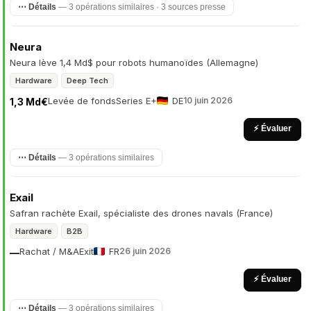
⋯ Détails
— 3 opérations similaires · 3 sources presse
Neura
Neura lève 1,4 Md$ pour robots humanoïdes (Allemagne)
Hardware
Deep Tech
Levée de fonds
Series E+
DE
10 juin 2026
1,3 Md€
⚡ Évaluer
⋯ Détails
— 3 opérations similaires
Exail
Safran rachète Exail, spécialiste des drones navals (France)
Hardware
B2B
Rachat / M&A
Exit
FR
26 juin 2026
—
⚡ Évaluer
⋯ Détails
— 3 opérations similaires