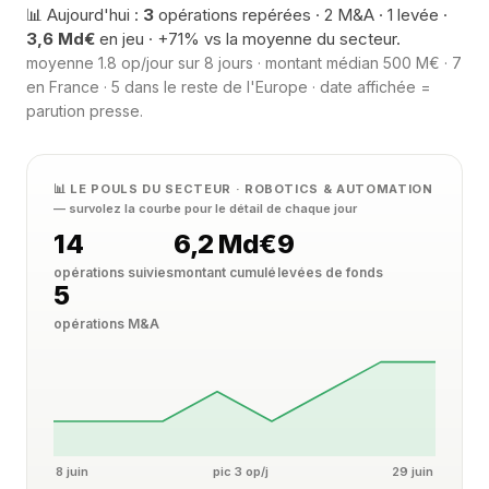
📊 Aujourd'hui :
3
opérations repérées · 2 M&A · 1 levée ·
3,6 Md€
en jeu · +71% vs la moyenne du secteur.
moyenne 1.8 op/jour sur 8 jours · montant médian 500 M€ · 7
en France · 5 dans le reste de l'Europe · date affichée =
parution presse.
📊 LE POULS DU SECTEUR · ROBOTICS & AUTOMATION
— survolez la courbe pour le détail de chaque jour
14
6,2 Md€
9
opérations suivies
montant cumulé
levées de fonds
5
opérations M&A
8 juin
pic 3 op/j
29 juin