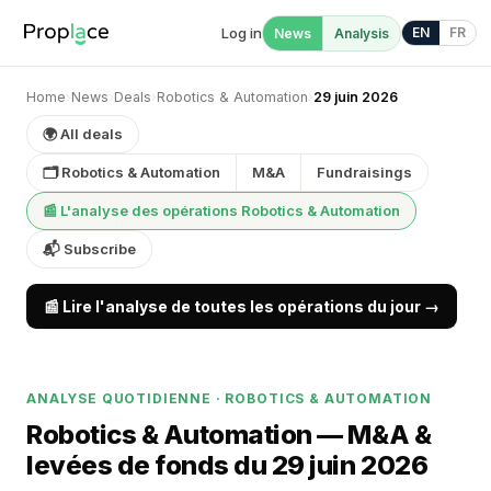
Log in
EN
FR
News
Analysis
Home
›
News
›
Deals
›
Robotics & Automation
›
29 juin 2026
🌍 All deals
🗂 Robotics & Automation
M&A
Fundraisings
📰 L'analyse des opérations Robotics & Automation
📬 Subscribe
📰 Lire l'analyse de toutes les opérations du jour →
ANALYSE QUOTIDIENNE · ROBOTICS & AUTOMATION
Robotics & Automation — M&A &
levées de fonds du 29 juin 2026