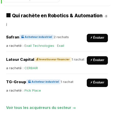
🏢 Qui rachète en Robotics & Automation
· 8
j
Safran
2 rachats
🏭 Acheteur industriel
⚡ Évaluer
a racheté :
Exail Technologies
·
Exail
Latour Capital
1 rachat
💰 Investisseur financier
⚡ Évaluer
a racheté :
CERBAIR
TG-Group
1 rachat
🏭 Acheteur industriel
⚡ Évaluer
a racheté :
Pick Place
Voir tous les acquéreurs du secteur →