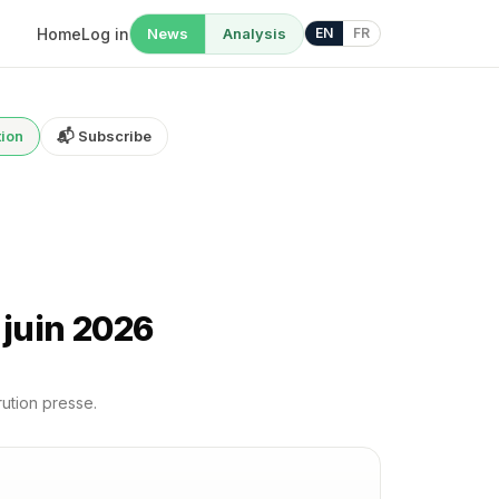
Home
Log in
News
Analysis
EN
FR
tion
📬 Subscribe
 juin 2026
rution presse.