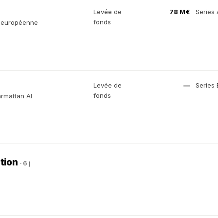
Levée de
78 M€
Series 
fonds
e européenne
Levée de
—
Series 
fonds
rmattan AI
ation
· 6 j