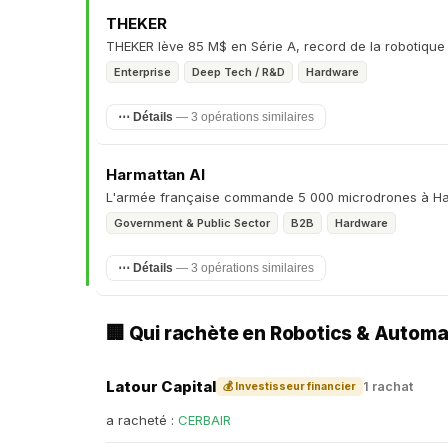
THEKER
THEKER lève 85 M$ en Série A, record de la robotiqu
Enterprise
Deep Tech / R&D
Hardware
⋯ Détails
— 3 opérations similaires
Harmattan AI
L'armée française commande 5 000 microdrones à Ha
Government & Public Sector
B2B
Hardware
⋯ Détails
— 3 opérations similaires
🏢 Qui rachète en Robotics & Autom
Latour Capital
1 rachat
💰 Investisseur financier
a racheté :
CERBAIR