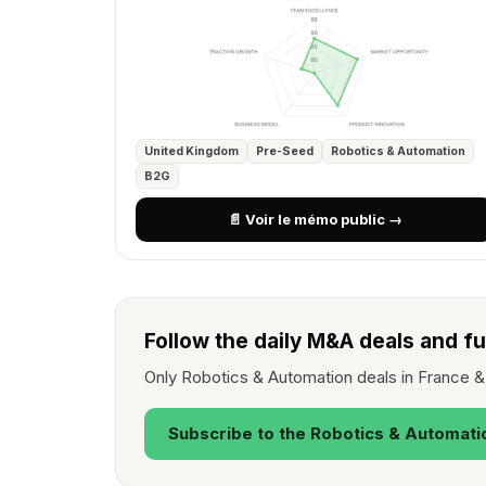
United Kingdom
Pre-Seed
Robotics & Automation
B2G
📄 Voir le mémo public →
Follow the daily M&A deals and f
Only Robotics & Automation deals in France &
Subscribe to the Robotics & Automati