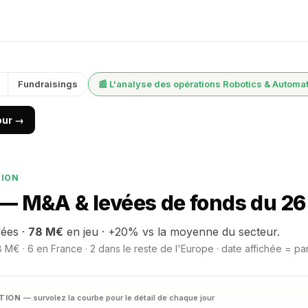
Fundraisings
📰 L'analyse des opérations Robotics & Automa
jour →
TION
— M&A & levées de fonds du 26
vées ·
78 M€
en jeu · +20% vs la moyenne du secteur.
 M€ · 6 en France · 2 dans le reste de l'Europe · date affichée = pa
ATION
— survolez la courbe pour le détail de chaque jour