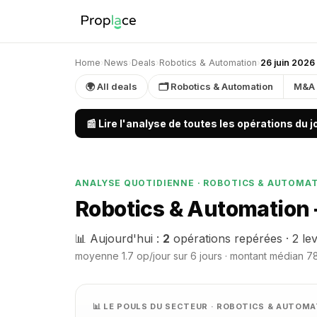
Home
›
News
›
Deals
›
Robotics & Automation
›
26 juin 2026
🌍 All deals
🗂 Robotics & Automation
M&A
📰 Lire l'analyse de toutes les opérations du 
ANALYSE QUOTIDIENNE · ROBOTICS & AUTOMA
Robotics & Automation 
📊 Aujourd'hui :
2
opérations repérées · 2 le
moyenne 1.7 op/jour sur 6 jours · montant médian 78
📊 LE POULS DU SECTEUR · ROBOTICS & AUTOM