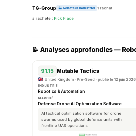
TG-Group
1 rachat
🏭 Acheteur industriel
a racheté :
Pick Place
📝 Analyses approfondies — Rob
91.15
Mutable Tactics
United Kingdom · Pre-Seed · publié le 12 juin 2026
INDUSTRIE
Robotics & Automation
MARCHÉ
Defense Drone AI Optimization Software
AI tactical optimization software for drone
swarms used by global defense units with
frontline UAS operations.