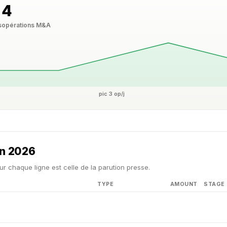
4
s
opérations M&A
pic 3 op/j
in 2026
ur chaque ligne est celle de la parution presse.
TYPE
AMOUNT
STAGE