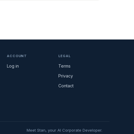
ACCOUNT
LEGAL
Log in
Terms
Privacy
Contact
Meet Stan, your AI Corporate Developer.