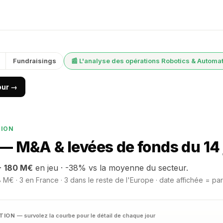
Fundraisings
📰 L'analyse des opérations Robotics & Automa
jour →
TION
— M&A & levées de fonds du 14 
·
180 M€
en jeu · -38% vs la moyenne du secteur.
 M€ · 3 en France · 3 dans le reste de l'Europe · date affichée = par
ATION
— survolez la courbe pour le détail de chaque jour