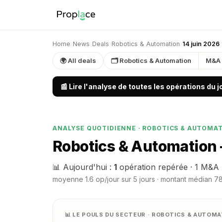
Home
›
News
›
Deals
›
Robotics & Automation
›
14 juin 2026
🌍 All deals
🗂 Robotics & Automation
M&A
📰 Lire l'analyse de toutes les opérations du 
ANALYSE QUOTIDIENNE · ROBOTICS & AUTOMA
Robotics & Automation 
📊 Aujourd'hui :
1
opération repérée · 1 M&A 
moyenne 1.6 op/jour sur 5 jours · montant médian 78
📊 LE POULS DU SECTEUR · ROBOTICS & AUTOM