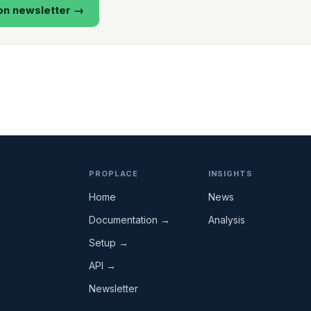
on newsletter →
PROPLACE
INSIGHTS
Home
News
Documentation →
Analysis
Setup →
API →
Newsletter