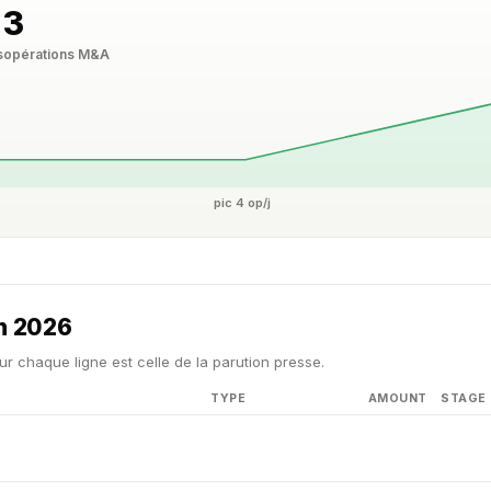
3
s
opérations M&A
pic 4 op/j
in 2026
ur chaque ligne est celle de la parution presse.
TYPE
AMOUNT
STAGE