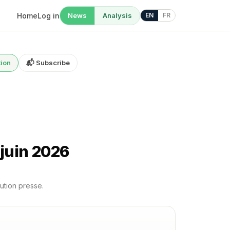
Home
Log in
News
Analysis
EN
FR
tion
📬 Subscribe
juin 2026
ution presse.