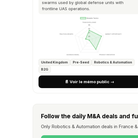
swarms used by global defense units with
frontline UAS operations.
United Kingdom
Pre-Seed
Robotics & Automation
B2G
📄 Voir le mémo public →
Follow the daily M&A deals and f
Only Robotics & Automation deals in France &