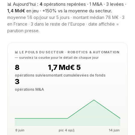
📊 Aujourd'hui :
4
opérations repérées · 1 M&A · 3 levées ·
1,4 Md€
en jeu · +150% vs la moyenne du secteur.
moyenne 1.6 op/jour sur 5 jours · montant médian 78 M€ · 3
en France · 3 dans le reste de l'Europe · date affichée =
parution presse.
📊 LE POULS DU SECTEUR · ROBOTICS & AUTOMATION
— survolez la courbe pour le détail de chaque jour
8
1,7 Md€
5
opérations suivies
montant cumulé
levées de fonds
3
opérations M&A
8 juin
pic 4 op/j
14 juin