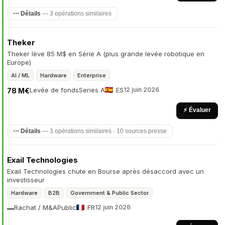
⋯ Détails
— 3 opérations similaires
Theker
Theker lève 85 M$ en Série A (plus grande levée robotique en
Europe)
AI / ML
Hardware
Enterprise
Levée de fonds
Series A
ES
12 juin 2026
78 M€
⚡ Évaluer
⋯ Détails
— 3 opérations similaires · 10 sources presse
Exail Technologies
Exail Technologies chute en Bourse après désaccord avec un
investisseur
Hardware
B2B
Government & Public Sector
Rachat / M&A
Public
FR
12 juin 2026
—