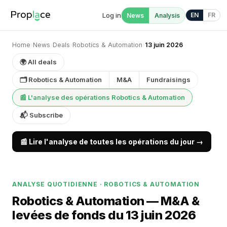
Log in
EN
FR
News
Analysis
Home
›
News
›
Deals
›
Robotics & Automation
›
13 juin 2026
🌍 All deals
🗂 Robotics & Automation
M&A
Fundraisings
📰 L'analyse des opérations Robotics & Automation
📬 Subscribe
📰 Lire l'analyse de toutes les opérations du jour →
ANALYSE QUOTIDIENNE · ROBOTICS & AUTOMATION
Robotics & Automation — M&A &
levées de fonds du 13 juin 2026