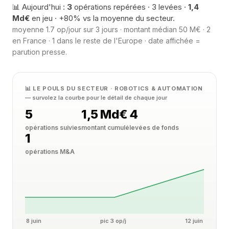
📊 Aujourd'hui :
3
opérations repérées · 3 levées ·
1,4
Md€
en jeu · +80% vs la moyenne du secteur.
moyenne 1.7 op/jour sur 3 jours · montant médian 50 M€ · 2
en France · 1 dans le reste de l'Europe · date affichée =
parution presse.
📊 LE POULS DU SECTEUR · ROBOTICS & AUTOMATION
— survolez la courbe pour le détail de chaque jour
5
1,5 Md€
4
opérations suivies
montant cumulé
levées de fonds
1
opérations M&A
8 juin
pic 3 op/j
12 juin