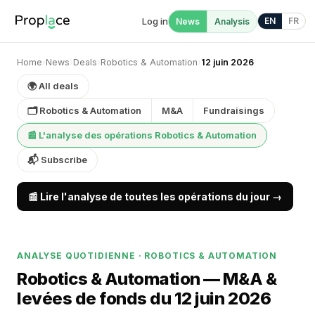
Log in
EN
FR
News
Analysis
Home
›
News
›
Deals
›
Robotics & Automation
›
12 juin 2026
🌍 All deals
🗂 Robotics & Automation
M&A
Fundraisings
📰 L'analyse des opérations Robotics & Automation
📬 Subscribe
📰 Lire l'analyse de toutes les opérations du jour →
ANALYSE QUOTIDIENNE · ROBOTICS & AUTOMATION
Robotics & Automation — M&A &
levées de fonds du 12 juin 2026