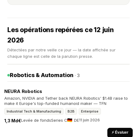
Les opérations repérées ce 12 juin
2026
Détectées par notre veille ce jour — la date affichée sur
chaque ligne est celle de la parution presse.
Robotics & Automation
· 3
NEURA Robotics
Amazon, NVIDIA and Tether back NEURA Robotics' $1.4B raise to
make it Europe's top-funded humanoid maker — TFN
Industrial Tech & Manufacturing
B2B
Enterprise
Levée de fonds
Series C
DE
11 juin 2026
1,3 Md€
⚡ Évaluer