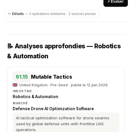
⚡ Évaluer
⋯ Détails
— 3 opérations similaires · 2 sources presse
📝 Analyses approfondies — Robotics
& Automation
91.15
Mutable Tactics
United Kingdom · Pre-Seed · publié le 12 juin 2026
INDUSTRIE
Robotics & Automation
MARCHÉ
Defense Drone AI Optimization Software
AI tactical optimization software for drone swarms
used by global defense units with frontline UAS
operations.