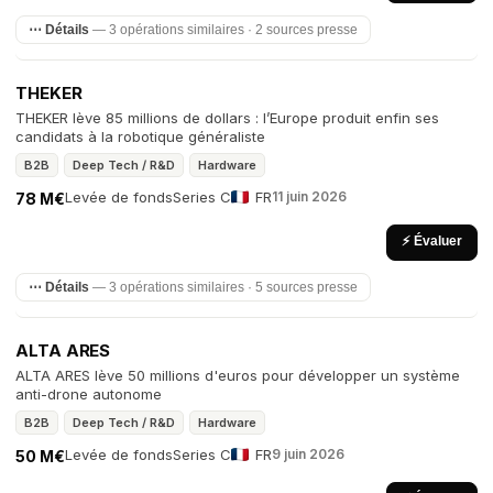
⋯ Détails
— 3 opérations similaires · 2 sources presse
THEKER
THEKER lève 85 millions de dollars : l’Europe produit enfin ses
candidats à la robotique généraliste
B2B
Deep Tech / R&D
Hardware
Levée de fonds
Series C
FR
11 juin 2026
78 M€
⚡ Évaluer
⋯ Détails
— 3 opérations similaires · 5 sources presse
ALTA ARES
ALTA ARES lève 50 millions d'euros pour développer un système
anti-drone autonome
B2B
Deep Tech / R&D
Hardware
Levée de fonds
Series C
FR
9 juin 2026
50 M€