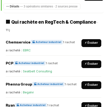
⋯ Détails
— 3 opérations similaires · 2 sources presse
🏢 Qui rachète en RegTech & Compliance
·
11 j
Chemservice
1 rachat
🏭 Acheteur industriel
⚡ Évaluer
a racheté :
EBRC
PCP
1 rachat
🏭 Acheteur industriel
⚡ Évaluer
a racheté :
Seatbelt Consulting
Phenna Group
1 rachat
🏭 Acheteur industriel
⚡ Évaluer
a racheté :
Begalvi
Ryan
1 rachat
🏭 Acheteur industriel
⚡ Évaluer