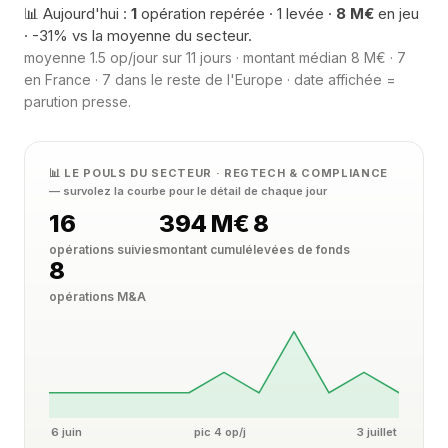
📊 Aujourd'hui :
1
opération repérée · 1 levée ·
8 M€
en jeu
· -31% vs la moyenne du secteur.
moyenne 1.5 op/jour sur 11 jours · montant médian 8 M€ · 7
en France · 7 dans le reste de l'Europe · date affichée =
parution presse.
📊 LE POULS DU SECTEUR · REGTECH & COMPLIANCE
— survolez la courbe pour le détail de chaque jour
16
394 M€
8
opérations suivies
montant cumulé
levées de fonds
8
opérations M&A
6 juin
pic 4 op/j
3 juillet