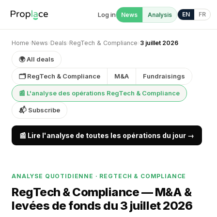
Log in
EN
FR
News
Analysis
Home
›
News
›
Deals
›
RegTech & Compliance
›
3 juillet 2026
🌍 All deals
🗂 RegTech & Compliance
M&A
Fundraisings
📰 L'analyse des opérations RegTech & Compliance
📬 Subscribe
📰 Lire l'analyse de toutes les opérations du jour →
ANALYSE QUOTIDIENNE · REGTECH & COMPLIANCE
RegTech & Compliance — M&A &
levées de fonds du 3 juillet 2026