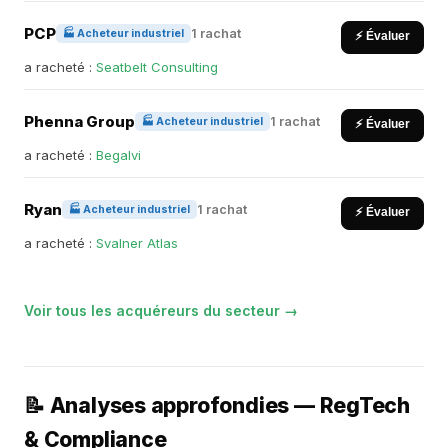
PCP
1 rachat
🏭 Acheteur industriel
⚡ Évaluer
a racheté :
Seatbelt Consulting
Phenna Group
1 rachat
🏭 Acheteur industriel
⚡ Évaluer
a racheté :
Begalvi
Ryan
1 rachat
🏭 Acheteur industriel
⚡ Évaluer
a racheté :
Svalner Atlas
Voir tous les acquéreurs du secteur →
📝 Analyses approfondies — RegTech
& Compliance