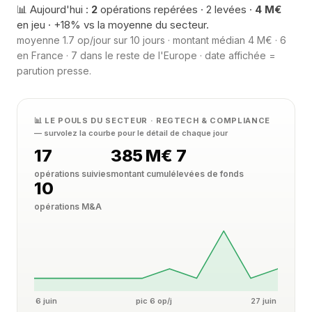
📊 Aujourd'hui :
2
opérations repérées · 2 levées ·
4 M€
en jeu · +18% vs la moyenne du secteur.
moyenne 1.7 op/jour sur 10 jours · montant médian 4 M€ · 6
en France · 7 dans le reste de l'Europe · date affichée =
parution presse.
📊 LE POULS DU SECTEUR · REGTECH & COMPLIANCE
— survolez la courbe pour le détail de chaque jour
17
385 M€
7
opérations suivies
montant cumulé
levées de fonds
10
opérations M&A
6 juin
pic 6 op/j
27 juin