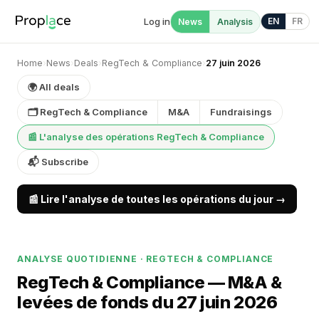
Log in
EN
FR
News
Analysis
Home
›
News
›
Deals
›
RegTech & Compliance
›
27 juin 2026
🌍 All deals
🗂 RegTech & Compliance
M&A
Fundraisings
📰 L'analyse des opérations RegTech & Compliance
📬 Subscribe
📰 Lire l'analyse de toutes les opérations du jour →
ANALYSE QUOTIDIENNE · REGTECH & COMPLIANCE
RegTech & Compliance — M&A &
levées de fonds du 27 juin 2026