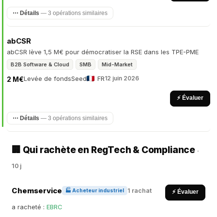
⋯ Détails
— 3 opérations similaires
abCSR
abCSR lève 1,5 M€ pour démocratiser la RSE dans les TPE-PME
B2B Software & Cloud
SMB
Mid-Market
Levée de fonds
Seed
FR
12 juin 2026
2 M€
⚡ Évaluer
⋯ Détails
— 3 opérations similaires
🏢 Qui rachète en RegTech & Compliance
·
10 j
Chemservice
1 rachat
🏭 Acheteur industriel
⚡ Évaluer
a racheté :
EBRC