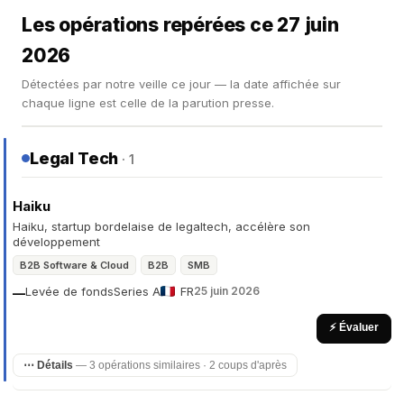
Les opérations repérées ce 27 juin
2026
Détectées par notre veille ce jour — la date affichée sur
chaque ligne est celle de la parution presse.
Legal Tech
· 1
Haiku
Haiku, startup bordelaise de legaltech, accélère son
développement
B2B Software & Cloud
B2B
SMB
Levée de fonds
Series A
FR
25 juin 2026
—
⚡ Évaluer
⋯ Détails
— 3 opérations similaires · 2 coups d'après