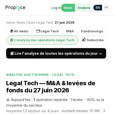
Log in
EN
FR
News
Analysis
Home
›
News
›
Deals
›
Legal Tech
›
27 juin 2026
🌍 All deals
🗂 Legal Tech
M&A
Fundraisings
📰 L'analyse des opérations Legal Tech
📬 Subscribe
📰 Lire l'analyse de toutes les opérations du jour →
ANALYSE QUOTIDIENNE · LEGAL TECH
Legal Tech — M&A & levées de
fonds du 27 juin 2026
📊 Aujourd'hui :
1
opération repérée · 1 levée · -20% vs la
moyenne du secteur.
moyenne 1.2 op/jour sur 4 jours · montant médian 70 M€ · 3