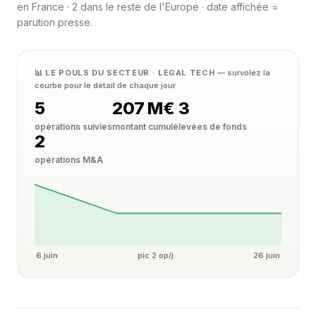
en France · 2 dans le reste de l'Europe · date affichée =
parution presse.
📊 LE POULS DU SECTEUR · LEGAL TECH
— survolez la
courbe pour le détail de chaque jour
5
207 M€
3
opérations suivies
montant cumulé
levées de fonds
2
opérations M&A
6 juin
pic 2 op/j
26 juin