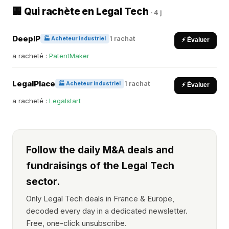
🏢 Qui rachète en Legal Tech
· 4 j
DeepIP
1 rachat
🏭 Acheteur industriel
⚡ Évaluer
a racheté :
PatentMaker
LegalPlace
1 rachat
🏭 Acheteur industriel
⚡ Évaluer
a racheté :
Legalstart
Follow the daily M&A deals and
fundraisings of the Legal Tech
sector.
Only Legal Tech deals in France & Europe,
decoded every day in a dedicated newsletter.
Free, one-click unsubscribe.