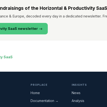
ndraisings of the Horizontal & Productivity SaaS
France & Europe, decoded every day in a dedicated newsletter. Fr
ivity SaaS newsletter →
ity SaaS
PROPLACE
INSIGHTS
Home
News
Documentation →
Analysis