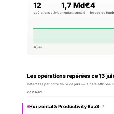
12
1,7 Md€
4
opérations suivies
montant cumulé
levées de fond
6 juin
Les opérations repérées ce 13 ju
Détectées par notre veille ce jour — la date affichée s
COMPANY
Horizontal & Productivity SaaS
· 2