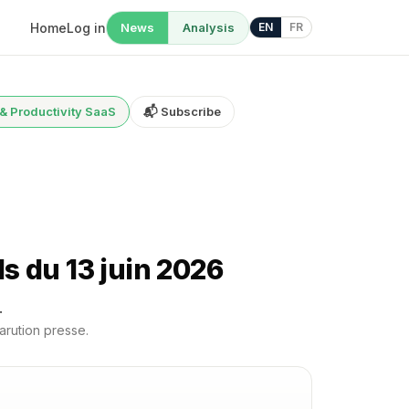
Home
Log in
News
Analysis
EN
FR
 & Productivity SaaS
📬 Subscribe
s du 13 juin 2026
.
arution presse.