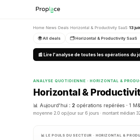
Home
›
News
›
Deals
›
Horizontal & Productivity SaaS
›
13 ju
🌍 All deals
🗂 Horizontal & Productivity SaaS
📰 Lire l'analyse de toutes les opérations du 
ANALYSE QUOTIDIENNE · HORIZONTAL & PRODU
Horizontal & Productivi
📊 Aujourd'hui :
2
opérations repérées · 1 M&
moyenne 2.0 op/jour sur 6 jours · montant médian 32
📊 LE POULS DU SECTEUR · HORIZONTAL & PROD