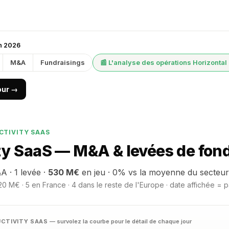
in 2026
M&A
Fundraisings
📰 L'analyse des opérations Horizontal
jour →
CTIVITY SAAS
ty SaaS — M&A & levées de fond
A · 1 levée ·
530 M€
en jeu · 0% vs la moyenne du secteur
0 M€ · 5 en France · 4 dans le reste de l'Europe · date affichée = p
UCTIVITY SAAS
— survolez la courbe pour le détail de chaque jour