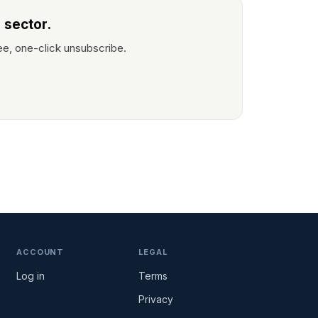
 sector.
ee, one-click unsubscribe.
ACCOUNT
LEGAL
Log in
Terms
Privacy