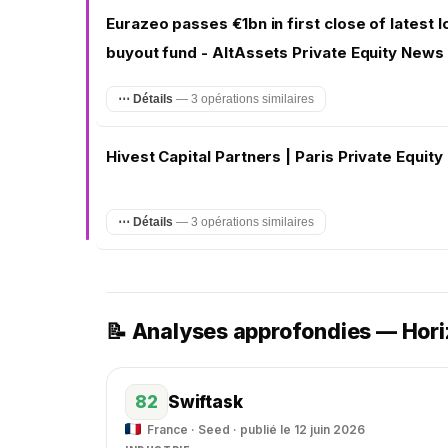
Eurazeo passes €1bn in first close of latest
buyout fund - AltAssets Private Equity News
⋯ Détails
— 3 opérations similaires
Hivest Capital Partners | Paris Private Equity
⋯ Détails
— 3 opérations similaires
📝 Analyses approfondies — Hori
82
Swiftask
France · Seed · publié le 12 juin 2026