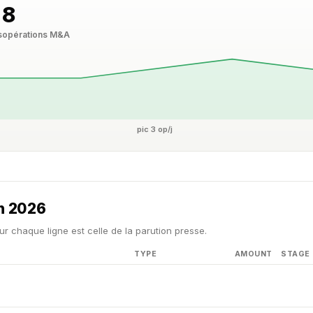
8
s
opérations M&A
pic 3 op/j
in 2026
ur chaque ligne est celle de la parution presse.
TYPE
AMOUNT
STAGE