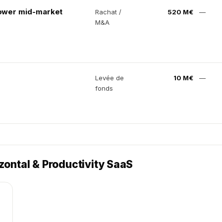
 lower mid-market
Rachat /
520 M€
—
M&A
Levée de
10 M€
—
fonds
zontal & Productivity SaaS