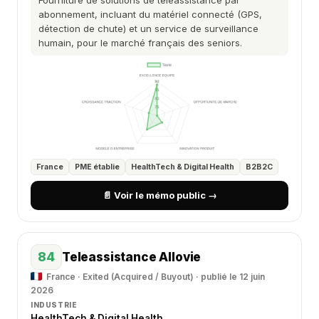
Fourniture de solutions de téléassistance par
abonnement, incluant du matériel connecté (GPS,
détection de chute) et un service de surveillance
humain, pour le marché français des seniors.
France
PME établie
HealthTech & Digital Health
B2B2C
📄 Voir le mémo public →
84
Teleassistance Allovie
France · Exited (Acquired / Buyout) · publié le 12 juin
2026
INDUSTRIE
HealthTech & Digital Health