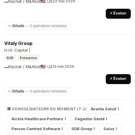
Rachat / M&A
Exit
US
22 mai 2026
—
⚡ Évaluer
⋯ Détails
— 3 opérations similaires
Vitaly Group
H.I.G. Capital |
B2B
Enterprise
Rachat / M&A
Exit
US
13 mai 2026
—
⚡ Évaluer
⋯ Détails
— 3 opérations similaires
Avanta Salud
1
🏢 CONSOLIDATEURS DU MOMENT (7 J)
Avista Healthcare Partners
1
Cegedim Santé
1
Person Centred Software
1
SDB Groep
1
Salus
1