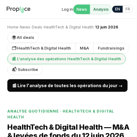
Log in
EN
FR
News
Analysis
Home
›
News
›
Deals
›
HealthTech & Digital Health
›
12 juin 2026
🌍 All deals
🗂 HealthTech & Digital Health
M&A
Fundraisings
📰 L'analyse des opérations HealthTech & Digital Health
📬 Subscribe
📰 Lire l'analyse de toutes les opérations du jour →
ANALYSE QUOTIDIENNE · HEALTHTECH & DIGITAL
HEALTH
HealthTech & Digital Health — M&A
& levées de fonds du 12 juin 2026