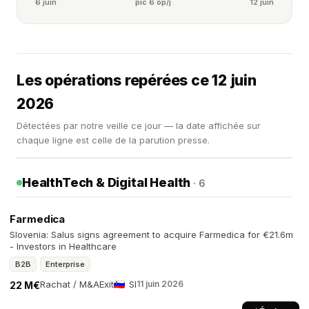
6 juin
pic 6 op/j
12 juin
Les opérations repérées ce 12 juin
2026
Détectées par notre veille ce jour — la date affichée sur
chaque ligne est celle de la parution presse.
HealthTech & Digital Health
· 6
Farmedica
Slovenia: Salus signs agreement to acquire Farmedica for €21.6m
- Investors in Healthcare
B2B
Enterprise
Rachat / M&A
Exit
SI
11 juin 2026
22 M€