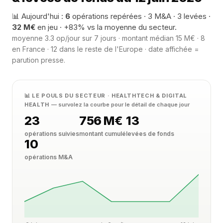
📊 Aujourd'hui :
6
opérations repérées · 3 M&A · 3 levées ·
32 M€
en jeu · +83% vs la moyenne du secteur.
moyenne 3.3 op/jour sur 7 jours · montant médian 15 M€ · 8
en France · 12 dans le reste de l'Europe · date affichée =
parution presse.
📊 LE POULS DU SECTEUR · HEALTHTECH & DIGITAL
HEALTH
— survolez la courbe pour le détail de chaque jour
23
756 M€
13
opérations suivies
montant cumulé
levées de fonds
10
opérations M&A