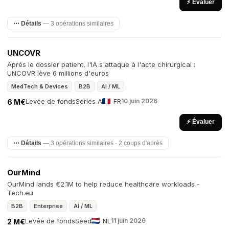
⚡ Évaluer
⋯ Détails
— 3 opérations similaires
UNCOVR
Après le dossier patient, l'IA s'attaque à l'acte chirurgical :
UNCOVR lève 6 millions d'euros
MedTech & Devices
B2B
AI / ML
Levée de fonds
Series A
FR
10 juin 2026
6 M€
⚡ Évaluer
⋯ Détails
— 3 opérations similaires · 2 coups d'après
OurMind
OurMind lands €2.1M to help reduce healthcare workloads -
Tech.eu
B2B
Enterprise
AI / ML
Levée de fonds
Seed
NL
11 juin 2026
2 M€