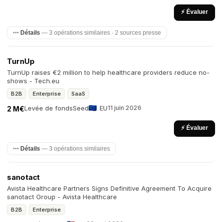
⚡ Évaluer
⋯ Détails
— 3 opérations similaires · 2 sources presse
TurnUp
TurnUp raises €2 million to help healthcare providers reduce no-
shows - Tech.eu
B2B
Enterprise
SaaS
Levée de fonds
Seed
EU
11 juin 2026
2 M€
⚡ Évaluer
⋯ Détails
— 3 opérations similaires
sanotact
Avista Healthcare Partners Signs Definitive Agreement To Acquire
sanotact Group - Avista Healthcare
B2B
Enterprise