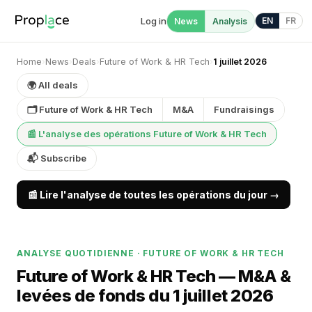
Log in
EN
FR
News
Analysis
Home
›
News
›
Deals
›
Future of Work & HR Tech
›
1 juillet 2026
🌍 All deals
🗂 Future of Work & HR Tech
M&A
Fundraisings
📰 L'analyse des opérations Future of Work & HR Tech
📬 Subscribe
📰 Lire l'analyse de toutes les opérations du jour →
ANALYSE QUOTIDIENNE · FUTURE OF WORK & HR TECH
Future of Work & HR Tech — M&A &
levées de fonds du 1 juillet 2026