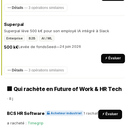
⋯ Détails
— 3 opérations similaires
Superpal
Superpal lève 500 k€ pour son employé IA intégré à Slack
Enterprise
B2B
AI / ML
Levée de fonds
Seed
—
24 juin 2026
500 k€
⚡ Évaluer
⋯ Détails
— 3 opérations similaires
🏢 Qui rachète en Future of Work & HR Tech
· 8 j
BCS HR Software
1 rachat
🏭 Acheteur industriel
⚡ Évaluer
a racheté :
Timegrip