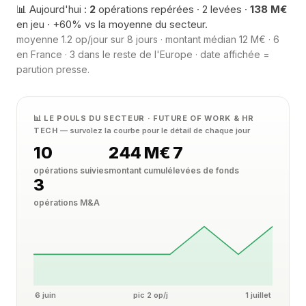
📊 Aujourd'hui :
2
opérations repérées · 2 levées ·
138 M€
en jeu · +60% vs la moyenne du secteur.
moyenne 1.2 op/jour sur 8 jours · montant médian 12 M€ · 6
en France · 3 dans le reste de l'Europe · date affichée =
parution presse.
📊 LE POULS DU SECTEUR · FUTURE OF WORK & HR
TECH
— survolez la courbe pour le détail de chaque jour
10
244 M€
7
opérations suivies
montant cumulé
levées de fonds
3
opérations M&A
6 juin
pic 2 op/j
1 juillet