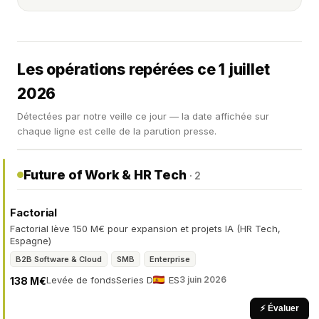
Les opérations repérées ce 1 juillet
2026
Détectées par notre veille ce jour — la date affichée sur
chaque ligne est celle de la parution presse.
Future of Work & HR Tech
· 2
Factorial
Factorial lève 150 M€ pour expansion et projets IA (HR Tech,
Espagne)
B2B Software & Cloud
SMB
Enterprise
Levée de fonds
Series D
ES
3 juin 2026
138 M€
⚡ Évaluer