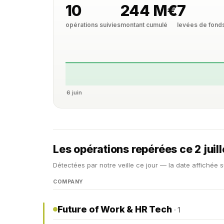
10
244 M€
7
opérations suivies
montant cumulé
levées de fond
6 juin
Les opérations repérées ce 2 juil
Détectées par notre veille ce jour — la date affichée s
COMPANY
Future of Work & HR Tech
· 1