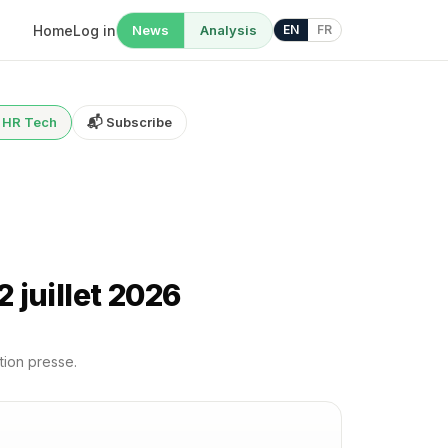
Home
Log in
News
Analysis
EN
FR
& HR Tech
📬 Subscribe
 juillet 2026
tion presse.