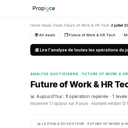
Home
›
News
›
Deals
›
Future of Work & HR Tech
›
2 juillet 
🌍 All deals
🗂 Future of Work & HR Tech
M
📰 Lire l'analyse de toutes les opérations du 
ANALYSE QUOTIDIENNE · FUTURE OF WORK & HR
Future of Work & HR Tec
📊 Aujourd'hui :
1
opération repérée · 1 levée
moyenne 1.1 op/jour sur 9 jours · montant médian 12 
📊 LE POULS DU SECTEUR · FUTURE OF WORK & 