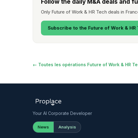
Follow the daily M&A deals and f
Only Future of Work & HR Tech deals in Franc
Subscribe to the Future of Work & HR
← Toutes les opérations Future of Work & HR T
Your AI Corporate Developer
News
Analysis