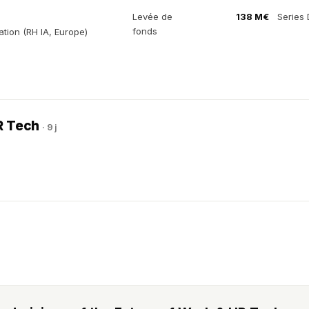
Levée de
138 M€
Series 
fonds
ation (RH IA, Europe)
HR Tech
· 9 j