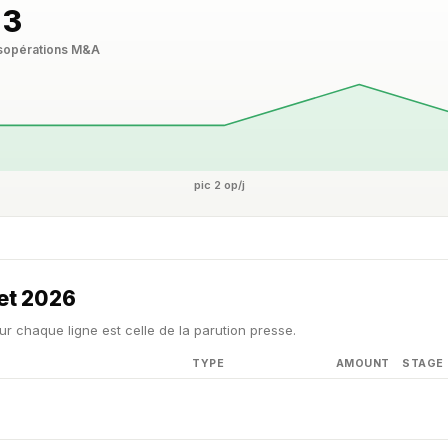
3
s
opérations M&A
pic 2 op/j
let 2026
ur chaque ligne est celle de la parution presse.
TYPE
AMOUNT
STAGE