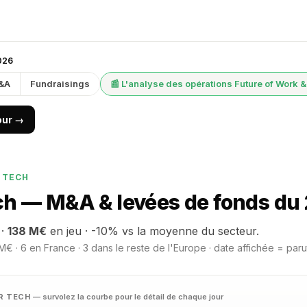
2026
&A
Fundraisings
📰 L'analyse des opérations Future of Work 
jour →
 TECH
h — M&A & levées de fonds du 2
 ·
138 M€
en jeu · -10% vs la moyenne du secteur.
M€ · 6 en France · 3 dans le reste de l'Europe · date affichée = paru
HR TECH
— survolez la courbe pour le détail de chaque jour