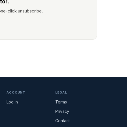
tor.
one-click unsubscribe.
ACCOUNT
LEGAL
Log in
Terms
Privacy
Contact