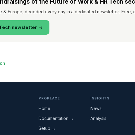
undraisings of the Future of Work & HR Tech sec
e & Europe, decoded every day in a dedicated newsletter. Free, 
 Tech newsletter →
ech
PROPLACE
INSIGHTS
Home
News
Documentation →
Analysis
Setup →