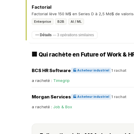
Factorial
Factorial lève 150 M$ en Series D à 2,5 Md$ de valoris
Enterprise
B2B
AI / ML
⋯ Détails
— 3 opérations similaires
🏢 Qui rachète en Future of Work & 
BCS HR Software
1 rachat
🏭 Acheteur industriel
a racheté :
Timegrip
Morgan Services
1 rachat
🏭 Acheteur industriel
a racheté :
Job & Box