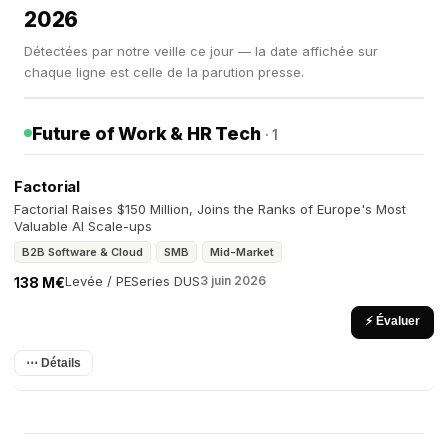
2026
Détectées par notre veille ce jour — la date affichée sur
chaque ligne est celle de la parution presse.
Future of Work & HR Tech
· 1
Factorial
Factorial Raises $150 Million, Joins the Ranks of Europe's Most
Valuable AI Scale-ups
B2B Software & Cloud
SMB
Mid-Market
Levée / PE
Series D
US
3 juin 2026
138 M€
⚡ Évaluer
⋯ Détails