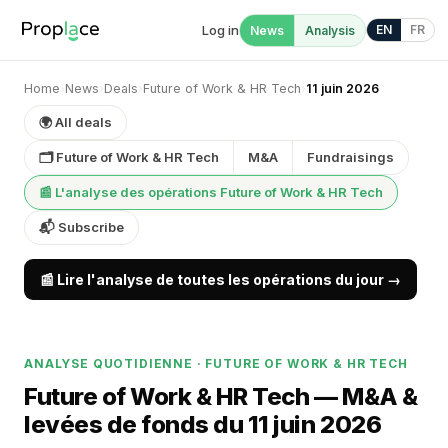
Log in
EN
FR
News
Analysis
Home
›
News
›
Deals
›
Future of Work & HR Tech
›
11 juin 2026
🌍 All deals
🗂 Future of Work & HR Tech
M&A
Fundraisings
📰 L'analyse des opérations Future of Work & HR Tech
📬 Subscribe
📰 Lire l'analyse de toutes les opérations du jour →
ANALYSE QUOTIDIENNE · FUTURE OF WORK & HR TECH
Future of Work & HR Tech — M&A &
levées de fonds du 11 juin 2026