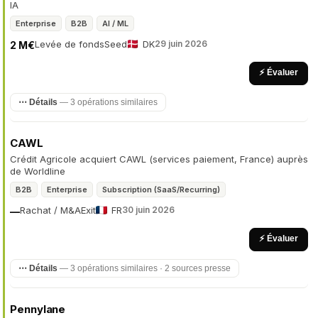
IA
Enterprise
B2B
AI / ML
Levée de fonds
Seed
DK
29 juin 2026
2 M€
⚡ Évaluer
⋯ Détails
— 3 opérations similaires
CAWL
Crédit Agricole acquiert CAWL (services paiement, France) auprès
de Worldline
B2B
Enterprise
Subscription (SaaS/Recurring)
Rachat / M&A
Exit
FR
30 juin 2026
—
⚡ Évaluer
⋯ Détails
— 3 opérations similaires · 2 sources presse
Pennylane