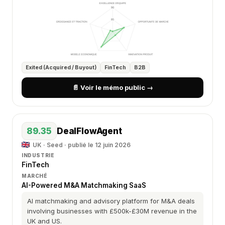
Exited (Acquired / Buyout)
FinTech
B2B
📄 Voir le mémo public →
89.35
DealFlowAgent
UK · Seed · publié le 12 juin 2026
INDUSTRIE
FinTech
MARCHÉ
AI-Powered M&A Matchmaking SaaS
AI matchmaking and advisory platform for M&A deals
involving businesses with £500k-£30M revenue in the
UK and US.