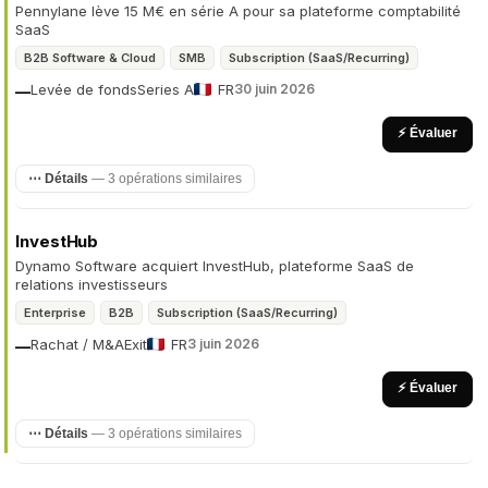
Pennylane lève 15 M€ en série A pour sa plateforme comptabilité
SaaS
B2B Software & Cloud
SMB
Subscription (SaaS/Recurring)
Levée de fonds
Series A
FR
30 juin 2026
—
⚡ Évaluer
⋯ Détails
— 3 opérations similaires
InvestHub
Dynamo Software acquiert InvestHub, plateforme SaaS de
relations investisseurs
Enterprise
B2B
Subscription (SaaS/Recurring)
Rachat / M&A
Exit
FR
3 juin 2026
—
⚡ Évaluer
⋯ Détails
— 3 opérations similaires