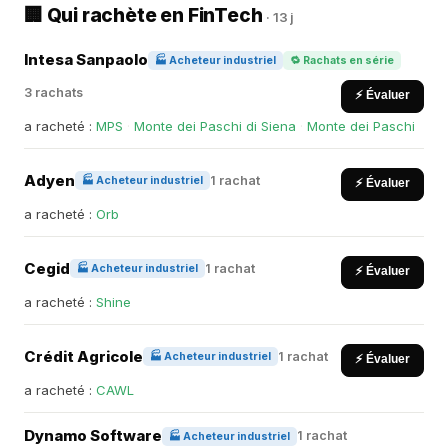
🏢 Qui rachète en FinTech
· 13 j
Intesa Sanpaolo
🏭 Acheteur industriel
🔁 Rachats en série
3 rachats
⚡ Évaluer
a racheté :
MPS
·
Monte dei Paschi di Siena
·
Monte dei Paschi
Adyen
1 rachat
🏭 Acheteur industriel
⚡ Évaluer
a racheté :
Orb
Cegid
1 rachat
🏭 Acheteur industriel
⚡ Évaluer
a racheté :
Shine
Crédit Agricole
1 rachat
🏭 Acheteur industriel
⚡ Évaluer
a racheté :
CAWL
Dynamo Software
1 rachat
🏭 Acheteur industriel