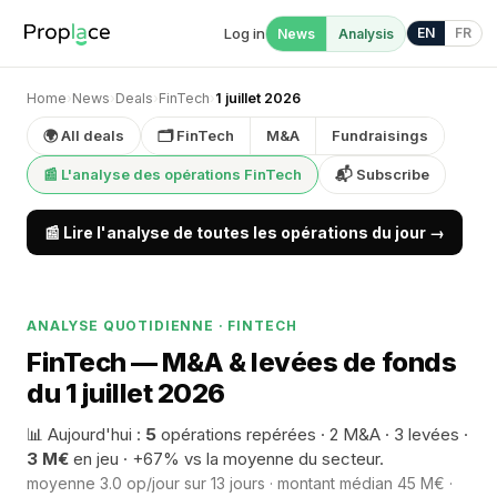
Log in
EN
FR
News
Analysis
Home
›
News
›
Deals
›
FinTech
›
1 juillet 2026
🌍 All deals
🗂 FinTech
M&A
Fundraisings
📰 L'analyse des opérations FinTech
📬 Subscribe
📰 Lire l'analyse de toutes les opérations du jour →
ANALYSE QUOTIDIENNE · FINTECH
FinTech — M&A & levées de fonds
du 1 juillet 2026
📊 Aujourd'hui :
5
opérations repérées · 2 M&A · 3 levées ·
3 M€
en jeu · +67% vs la moyenne du secteur.
moyenne 3.0 op/jour sur 13 jours · montant médian 45 M€ ·