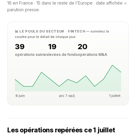
16 en France · 15 dans le reste de l'Europe · date affichée =
parution presse.
📊 LE POULS DU SECTEUR · FINTECH
— survolez la
courbe pour le détail de chaque jour
39
19
20
opérations suivies
levées de fonds
opérations M&A
6 juin
pic 7 op/j
1 juillet
Les opérations repérées ce 1 juillet