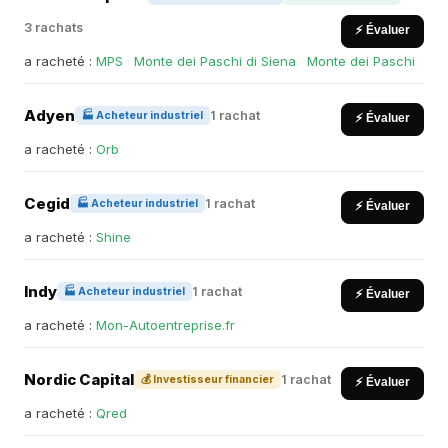
3 rachats
⚡ Évaluer
a racheté :
MPS
·
Monte dei Paschi di Siena
·
Monte dei Paschi
Adyen
1 rachat
🏭 Acheteur industriel
⚡ Évaluer
a racheté :
Orb
Cegid
1 rachat
🏭 Acheteur industriel
⚡ Évaluer
a racheté :
Shine
Indy
1 rachat
🏭 Acheteur industriel
⚡ Évaluer
a racheté :
Mon-Autoentreprise.fr
Nordic Capital
1 rachat
💰 Investisseur financier
⚡ Évaluer
a racheté :
Qred