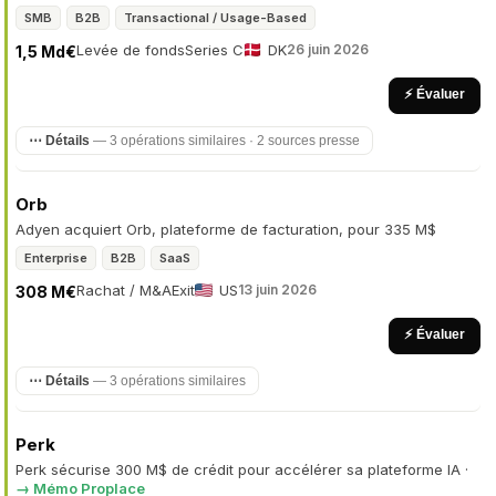
SMB
B2B
Transactional / Usage-Based
Levée de fonds
Series C
DK
26 juin 2026
1,5 Md€
⚡ Évaluer
⋯ Détails
— 3 opérations similaires · 2 sources presse
Orb
Adyen acquiert Orb, plateforme de facturation, pour 335 M$
Enterprise
B2B
SaaS
Rachat / M&A
Exit
US
13 juin 2026
308 M€
⚡ Évaluer
⋯ Détails
— 3 opérations similaires
Perk
Perk sécurise 300 M$ de crédit pour accélérer sa plateforme IA
·
→ Mémo Proplace