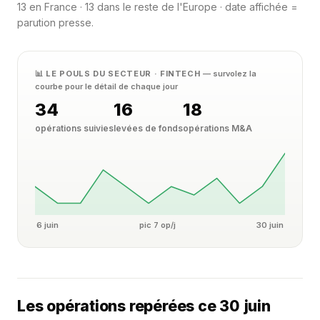
13 en France · 13 dans le reste de l'Europe · date affichée =
parution presse.
📊 LE POULS DU SECTEUR · FINTECH
— survolez la
courbe pour le détail de chaque jour
34
16
18
opérations suivies
levées de fonds
opérations M&A
6 juin
pic 7 op/j
30 juin
Les opérations repérées ce 30 juin