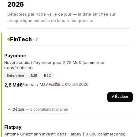
2026
Détectées par notre veille ce jour — la date affichée sur
chaque ligne est celle de la parution presse.
FinTech
· 7
Payoneer
Nuvei acquiert Payoneer pour 2,75 Md$ (commerce
transfrontalier)
Enterprise
B2B
B2C
Rachat / M&A
Exit
US
15 juin 2026
2,8 Md€
⚡ Évaluer
⋯ Détails
— 3 opérations similaires
Flatpay
Antoine Griezmann investit dans Flatpay (10 000 commerçants)