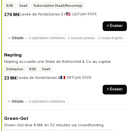
B2B
SaaS
Subscription (SaaS/Recurring)
Levée de fonds
Series E+
US
3 juin 2026
276 M€
⚡ Évaluer
⋯ Détails
— 3 opérations similaires · 2 sources presse · 2 coups d'après
Nepting
Nepting accueille une filiale de Rothschild & Co au capital
Enterprise
B2B
SaaS
Levée de fonds
Series B
FR
11 juin 2026
23 M€
⚡ Évaluer
⋯ Détails
— 3 opérations similaires
Green-Got
Green-Got lève 8 M€ en 52 minutes via crowdfunding