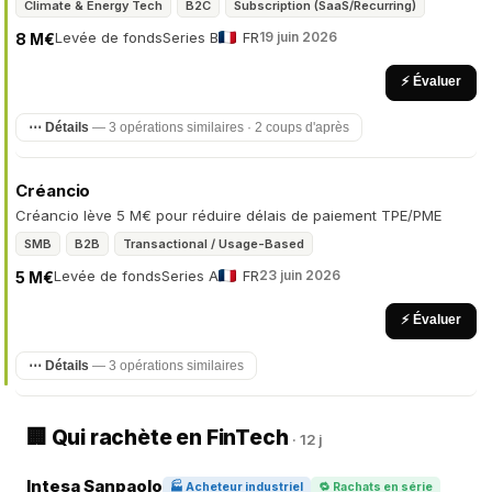
Climate & Energy Tech
B2C
Subscription (SaaS/Recurring)
Levée de fonds
Series B
FR
19 juin 2026
8 M€
⚡ Évaluer
⋯ Détails
— 3 opérations similaires · 2 coups d'après
Créancio
Créancio lève 5 M€ pour réduire délais de paiement TPE/PME
SMB
B2B
Transactional / Usage-Based
Levée de fonds
Series A
FR
23 juin 2026
5 M€
⚡ Évaluer
⋯ Détails
— 3 opérations similaires
🏢 Qui rachète en FinTech
· 12 j
Intesa Sanpaolo
🏭 Acheteur industriel
🔁 Rachats en série