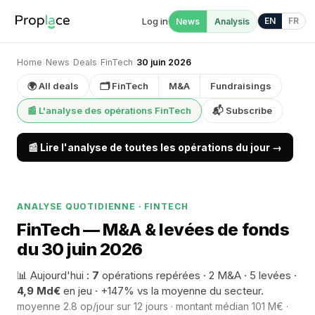
Log in
EN
FR
News
Analysis
Home
›
News
›
Deals
›
FinTech
›
30 juin 2026
🌍 All deals
🗂 FinTech
M&A
Fundraisings
📰 L'analyse des opérations FinTech
📬 Subscribe
📰 Lire l'analyse de toutes les opérations du jour →
ANALYSE QUOTIDIENNE · FINTECH
FinTech — M&A & levées de fonds
du 30 juin 2026
📊 Aujourd'hui :
7
opérations repérées · 2 M&A · 5 levées ·
4,9 Md€
en jeu · +147% vs la moyenne du secteur.
moyenne 2.8 op/jour sur 12 jours · montant médian 101 M€ ·