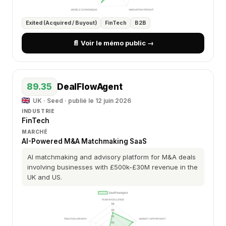
Exited (Acquired / Buyout)
FinTech
B2B
📄 Voir le mémo public →
89.35
DealFlowAgent
UK · Seed · publié le 12 juin 2026
INDUSTRIE
FinTech
MARCHÉ
AI-Powered M&A Matchmaking SaaS
AI matchmaking and advisory platform for M&A deals
involving businesses with £500k-£30M revenue in the
UK and US.