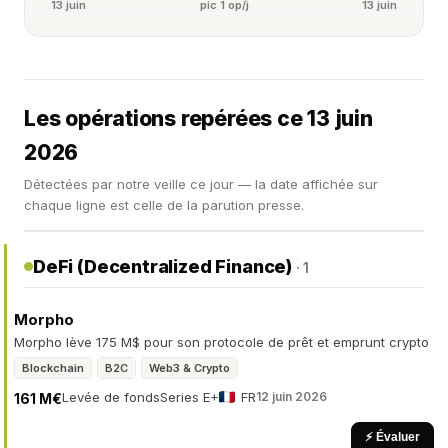
13 juin
pic 1 op/j
13 juin
Les opérations repérées ce 13 juin
2026
Détectées par notre veille ce jour — la date affichée sur
chaque ligne est celle de la parution presse.
DeFi (Decentralized Finance)
· 1
Morpho
Morpho lève 175 M$ pour son protocole de prêt et emprunt crypto
Blockchain
B2C
Web3 & Crypto
Levée de fonds
Series E+
FR
12 juin 2026
161 M€
⚡ Évaluer