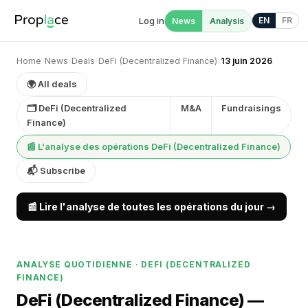
Log in
EN
FR
News
Analysis
Home
›
News
›
Deals
›
DeFi (Decentralized Finance)
›
13 juin 2026
🌍 All deals
🗂 DeFi (Decentralized
M&A
Fundraisings
Finance)
📰 L'analyse des opérations DeFi (Decentralized Finance)
📬 Subscribe
📰 Lire l'analyse de toutes les opérations du jour →
ANALYSE QUOTIDIENNE · DEFI (DECENTRALIZED
FINANCE)
DeFi (Decentralized Finance) —