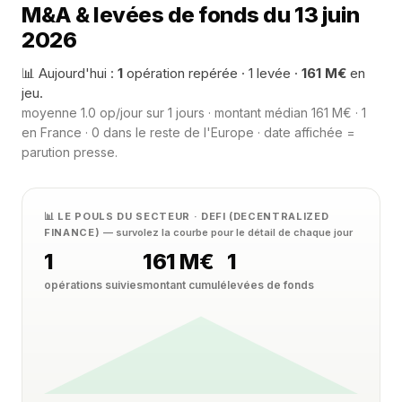
M&A & levées de fonds du 13 juin
2026
📊 Aujourd'hui :
1
opération repérée · 1 levée ·
161 M€
en
jeu.
moyenne 1.0 op/jour sur 1 jours · montant médian 161 M€ · 1
en France · 0 dans le reste de l'Europe · date affichée =
parution presse.
📊 LE POULS DU SECTEUR · DEFI (DECENTRALIZED
FINANCE)
— survolez la courbe pour le détail de chaque jour
1
161 M€
1
opérations suivies
montant cumulé
levées de fonds