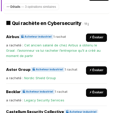
⋯ Détails
— 3 opérations similaires
🏢 Qui rachète en Cybersecurity
· 11 j
Airbus
1 rachat
🏭 Acheteur industriel
⚡ Évaluer
a racheté :
Cet ancien salarié de chez Airbus a obtenu le
Graal : l’avionneur va lui racheter l’entreprise qu’il a créé au
moment de partir
Astor Group
1 rachat
🏭 Acheteur industriel
⚡ Évaluer
a racheté :
Nordic Shield Group
Becklar
1 rachat
🏭 Acheteur industriel
⚡ Évaluer
a racheté :
Legacy Security Services
Castellum Security Collective
🏭 Acheteur industriel