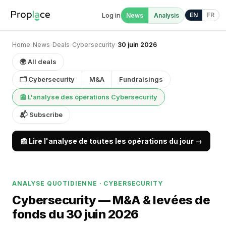
Log in
EN
FR
News
Analysis
Home
›
News
›
Deals
›
Cybersecurity
›
30 juin 2026
🌍 All deals
🗂 Cybersecurity
M&A
Fundraisings
📰 L'analyse des opérations Cybersecurity
📬 Subscribe
📰 Lire l'analyse de toutes les opérations du jour →
ANALYSE QUOTIDIENNE · CYBERSECURITY
Cybersecurity — M&A & levées de
fonds du 30 juin 2026