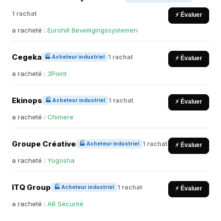
1 rachat
⚡ Évaluer
a racheté :
Eurohill Beveiligingssystemen
Cegeka
1 rachat
🏭 Acheteur industriel
⚡ Évaluer
a racheté :
3Point
Ekinops
1 rachat
🏭 Acheteur industriel
⚡ Évaluer
a racheté :
Chimere
Groupe Créative
1 rachat
🏭 Acheteur industriel
⚡ Évaluer
a racheté :
Yogosha
ITQ Group
1 rachat
🏭 Acheteur industriel
⚡ Évaluer
a racheté :
AB Sécurité