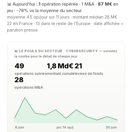
📊 Aujourd'hui :
1
opération repérée · 1 M&A ·
87 M€
en
jeu · -78% vs la moyenne du secteur.
moyenne 4.5 op/jour sur 11 jours · montant médian 28 M€ ·
22 en France · 13 dans le reste de l'Europe · date affichée =
parution presse.
📊 LE POULS DU SECTEUR · CYBERSECURITY
— survolez
la courbe pour le détail de chaque jour
49
1,8 Md€
21
opérations suivies
montant cumulé
levées de fonds
28
opérations M&A
6 juin
pic 14 op/j
30 juin