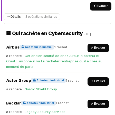
⚡ Évaluer
⋯ Détails
— 3 opérations similaires
🏢 Qui rachète en Cybersecurity
· 10 j
Airbus
1 rachat
🏭 Acheteur industriel
⚡ Évaluer
a racheté :
Cet ancien salarié de chez Airbus a obtenu le
Graal : l’avionneur va lui racheter l’entreprise qu’il a créé au
moment de partir
Astor Group
1 rachat
🏭 Acheteur industriel
⚡ Évaluer
a racheté :
Nordic Shield Group
Becklar
1 rachat
🏭 Acheteur industriel
⚡ Évaluer
a racheté :
Legacy Security Services