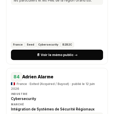
les particuliers et les PME de la région Grand Est.
France
Seed
Cybersecurity
B2B2C
📄 Voir le mémo public →
84
Adrien Alarme
France · Exited (Acquired / Buyout) · publié le 12 juin
2026
INDUSTRIE
Cybersecurity
MARCHÉ
Intégration de Systèmes de Sécurité Régionaux