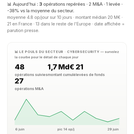
📊 Aujourd'hui :
3
opérations repérées · 2 M&A · 1 levée ·
-38% vs la moyenne du secteur.
moyenne 4.8 op/jour sur 10 jours · montant médian 20 M€ ·
21 en France · 13 dans le reste de l'Europe · date affichée =
parution presse.
📊 LE POULS DU SECTEUR · CYBERSECURITY
— survolez
la courbe pour le détail de chaque jour
48
1,7 Md€
21
opérations suivies
montant cumulé
levées de fonds
27
opérations M&A
6 juin
pic 14 op/j
29 juin