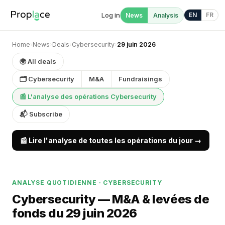
Log in
EN
FR
News
Analysis
Home
›
News
›
Deals
›
Cybersecurity
›
29 juin 2026
🌍 All deals
🗂 Cybersecurity
M&A
Fundraisings
📰 L'analyse des opérations Cybersecurity
📬 Subscribe
📰 Lire l'analyse de toutes les opérations du jour →
ANALYSE QUOTIDIENNE · CYBERSECURITY
Cybersecurity — M&A & levées de
fonds du 29 juin 2026