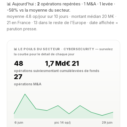
📊 Aujourd'hui :
2
opérations repérées · 1 M&A · 1 levée ·
-58% vs la moyenne du secteur.
moyenne 4.8 op/jour sur 10 jours · montant médian 20 M€ ·
21 en France · 13 dans le reste de l'Europe · date affichée =
parution presse.
📊 LE POULS DU SECTEUR · CYBERSECURITY
— survolez
la courbe pour le détail de chaque jour
48
1,7 Md€
21
opérations suivies
montant cumulé
levées de fonds
27
opérations M&A
6 juin
pic 14 op/j
29 juin