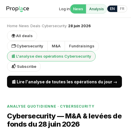
Log in
EN
FR
News
Analysis
Home
›
News
›
Deals
›
Cybersecurity
›
28 juin 2026
🌍 All deals
🗂 Cybersecurity
M&A
Fundraisings
📰 L'analyse des opérations Cybersecurity
📬 Subscribe
📰 Lire l'analyse de toutes les opérations du jour →
ANALYSE QUOTIDIENNE · CYBERSECURITY
Cybersecurity — M&A & levées de
fonds du 28 juin 2026