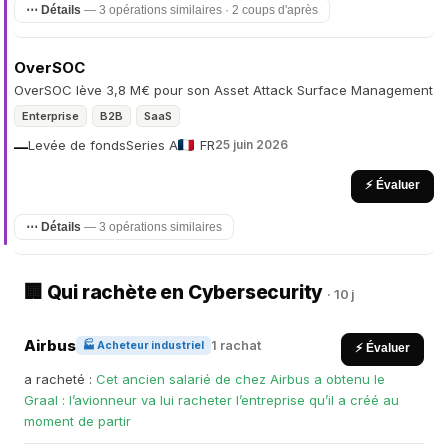
⋯ Détails
— 3 opérations similaires · 2 coups d'après
OverSOC
OverSOC lève 3,8 M€ pour son Asset Attack Surface Management
Enterprise
B2B
SaaS
Levée de fonds
Series A
FR
25 juin 2026
—
⚡ Évaluer
⋯ Détails
— 3 opérations similaires
🏢 Qui rachète en Cybersecurity
· 10 j
Airbus
1 rachat
🏭 Acheteur industriel
⚡ Évaluer
a racheté :
Cet ancien salarié de chez Airbus a obtenu le
Graal : l’avionneur va lui racheter l’entreprise qu’il a créé au
moment de partir