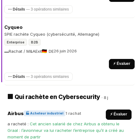
⋯ Détails
— 3 opérations similaires
Cyqueo
SPIE rachète Cyqueo (cybersécurité, Allemagne)
Enterprise
B2B
Rachat / M&A
Exit
DE
26 juin 2026
—
⚡ Évaluer
⋯ Détails
— 3 opérations similaires
🏢 Qui rachète en Cybersecurity
· 8 j
Airbus
1 rachat
🏭 Acheteur industriel
⚡ Évaluer
a racheté :
Cet ancien salarié de chez Airbus a obtenu le
Graal : l’avionneur va lui racheter l’entreprise qu’il a créé au
moment de partir