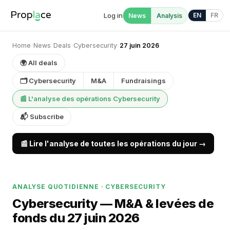
Log in
EN
FR
News
Analysis
Home
›
News
›
Deals
›
Cybersecurity
›
27 juin 2026
🌍 All deals
🗂 Cybersecurity
M&A
Fundraisings
📰 L'analyse des opérations Cybersecurity
📬 Subscribe
📰 Lire l'analyse de toutes les opérations du jour →
ANALYSE QUOTIDIENNE · CYBERSECURITY
Cybersecurity — M&A & levées de
fonds du 27 juin 2026