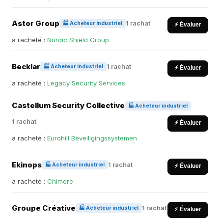
Astor Group
1 rachat
🏭 Acheteur industriel
⚡ Évaluer
a racheté :
Nordic Shield Group
Becklar
1 rachat
🏭 Acheteur industriel
⚡ Évaluer
a racheté :
Legacy Security Services
Castellum Security Collective
🏭 Acheteur industriel
1 rachat
⚡ Évaluer
a racheté :
Eurohill Beveiligingssystemen
Ekinops
1 rachat
🏭 Acheteur industriel
⚡ Évaluer
a racheté :
Chimere
Groupe Créative
1 rachat
🏭 Acheteur industriel
⚡ Évaluer