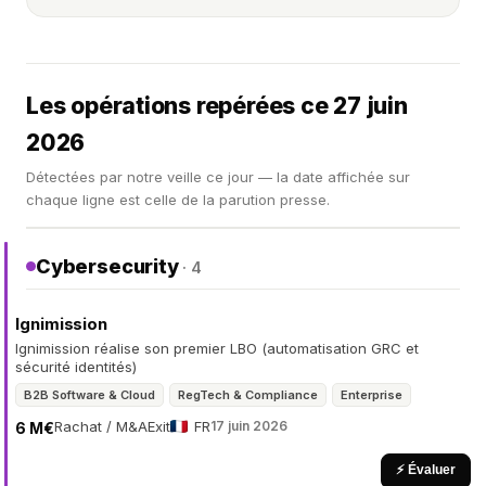
Les opérations repérées ce 27 juin
2026
Détectées par notre veille ce jour — la date affichée sur
chaque ligne est celle de la parution presse.
Cybersecurity
· 4
Ignimission
Ignimission réalise son premier LBO (automatisation GRC et
sécurité identités)
B2B Software & Cloud
RegTech & Compliance
Enterprise
Rachat / M&A
Exit
FR
17 juin 2026
6 M€
⚡ Évaluer