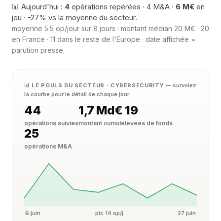
📊 Aujourd'hui :
4
opérations repérées · 4 M&A ·
6 M€
en
jeu · -27% vs la moyenne du secteur.
moyenne 5.5 op/jour sur 8 jours · montant médian 20 M€ · 20
en France · 11 dans le reste de l'Europe · date affichée =
parution presse.
📊 LE POULS DU SECTEUR · CYBERSECURITY
— survolez
la courbe pour le détail de chaque jour
44
1,7 Md€
19
opérations suivies
montant cumulé
levées de fonds
25
opérations M&A
6 juin
pic 14 op/j
27 juin