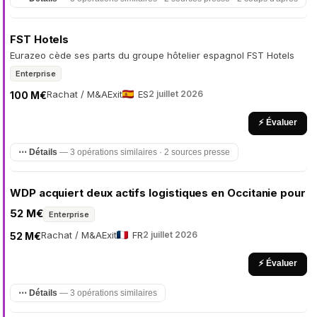
FST Hotels
Eurazeo cède ses parts du groupe hôtelier espagnol FST Hotels
Enterprise
Rachat / M&A
Exit
ES
2 juillet 2026
100 M€
⚡ Évaluer
⋯ Détails
— 3 opérations similaires · 2 sources presse
WDP acquiert deux actifs logistiques en Occitanie pour
52 M€
Enterprise
Rachat / M&A
Exit
FR
2 juillet 2026
52 M€
⚡ Évaluer
⋯ Détails
— 3 opérations similaires