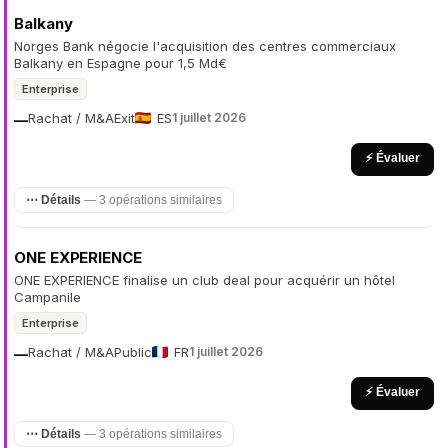
Balkany
Norges Bank négocie l'acquisition des centres commerciaux
Balkany en Espagne pour 1,5 Md€
Enterprise
Rachat / M&A
Exit
ES
1 juillet 2026
—
⚡ Évaluer
⋯ Détails
— 3 opérations similaires
ONE EXPERIENCE
ONE EXPERIENCE finalise un club deal pour acquérir un hôtel
Campanile
Enterprise
Rachat / M&A
Public
FR
1 juillet 2026
—
⚡ Évaluer
⋯ Détails
— 3 opérations similaires