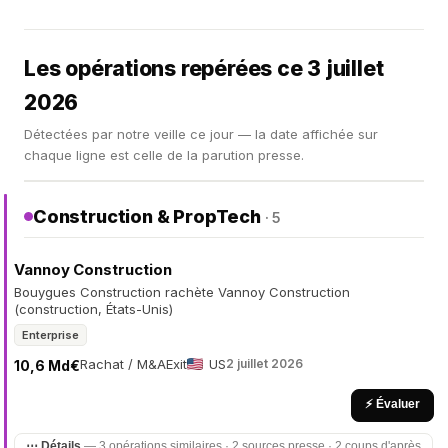
Les opérations repérées ce 3 juillet
2026
Détectées par notre veille ce jour — la date affichée sur
chaque ligne est celle de la parution presse.
Construction & PropTech
· 5
Vannoy Construction
Bouygues Construction rachète Vannoy Construction
(construction, États-Unis)
Enterprise
Rachat / M&A
Exit
US
2 juillet 2026
10,6 Md€
⚡ Évaluer
⋯ Détails
— 3 opérations similaires · 2 sources presse · 2 coups d'après