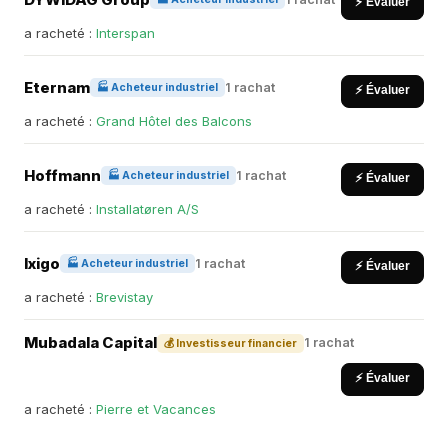
⚡ Évaluer
a racheté :
Interspan
Eternam
1 rachat
🏭 Acheteur industriel
⚡ Évaluer
a racheté :
Grand Hôtel des Balcons
Hoffmann
1 rachat
🏭 Acheteur industriel
⚡ Évaluer
a racheté :
Installatøren A/S
Ixigo
1 rachat
🏭 Acheteur industriel
⚡ Évaluer
a racheté :
Brevistay
Mubadala Capital
1 rachat
💰 Investisseur financier
⚡ Évaluer
a racheté :
Pierre et Vacances