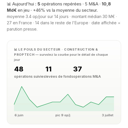
📊 Aujourd'hui :
5
opérations repérées · 5 M&A ·
10,8
Md€
en jeu · +46% vs la moyenne du secteur.
moyenne 3.4 op/jour sur 14 jours · montant médian 30 M€ ·
27 en France · 14 dans le reste de l'Europe · date affichée =
parution presse.
📊 LE POULS DU SECTEUR · CONSTRUCTION &
PROPTECH
— survolez la courbe pour le détail de chaque
jour
48
11
37
opérations suivies
levées de fonds
opérations M&A
6 juin
pic 9 op/j
3 juillet