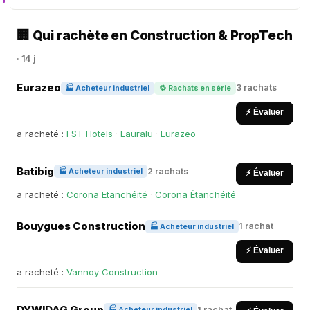
🏢 Qui rachète en Construction & PropTech
· 14 j
Eurazeo
3 rachats
🏭 Acheteur industriel
🔁 Rachats en série
⚡ Évaluer
a racheté :
FST Hotels
·
Lauralu
·
Eurazeo
Batibig
2 rachats
🏭 Acheteur industriel
⚡ Évaluer
a racheté :
Corona Etanchéité
·
Corona Étanchéité
Bouygues Construction
1 rachat
🏭 Acheteur industriel
⚡ Évaluer
a racheté :
Vannoy Construction
DYWIDAG Group
1 rachat
🏭 Acheteur industriel