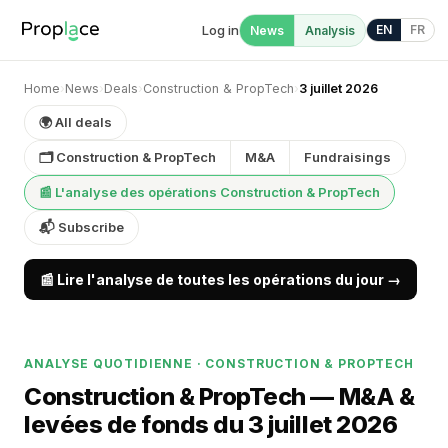
Log in
EN
FR
News
Analysis
Home
›
News
›
Deals
›
Construction & PropTech
›
3 juillet 2026
🌍 All deals
🗂 Construction & PropTech
M&A
Fundraisings
📰 L'analyse des opérations Construction & PropTech
📬 Subscribe
📰 Lire l'analyse de toutes les opérations du jour →
ANALYSE QUOTIDIENNE · CONSTRUCTION & PROPTECH
Construction & PropTech — M&A &
levées de fonds du 3 juillet 2026