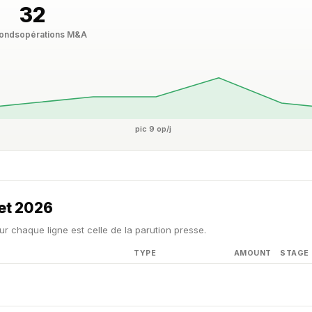
32
fonds
opérations M&A
pic 9 op/j
let 2026
ur chaque ligne est celle de la parution presse.
TYPE
AMOUNT
STAGE