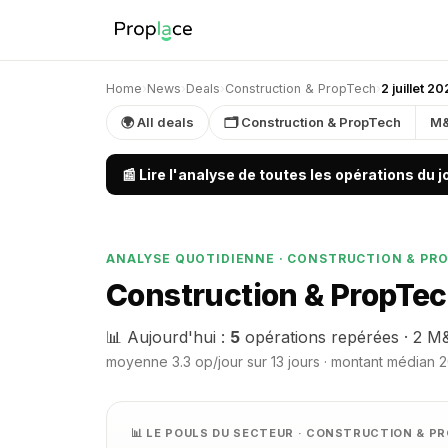
Home
›
News
›
Deals
›
Construction & PropTech
›
2 juillet 2
🌍 All deals
🗂 Construction & PropTech
M
📰 Lire l'analyse de toutes les opérations du 
ANALYSE QUOTIDIENNE · CONSTRUCTION & PR
Construction & PropTech
📊 Aujourd'hui :
5
opérations repérées · 2 M&
moyenne 3.3 op/jour sur 13 jours · montant médian 20
📊 LE POULS DU SECTEUR · CONSTRUCTION & 