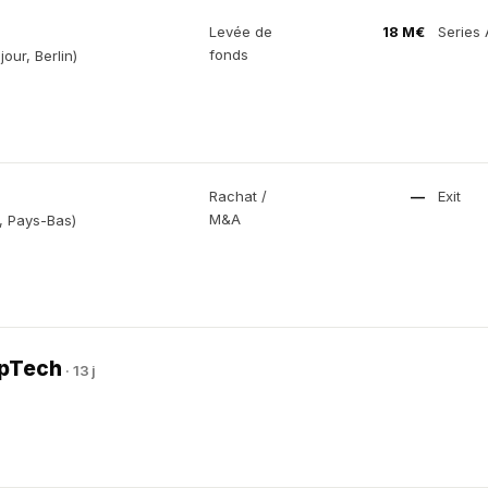
Levée de
18 M€
Series 
fonds
our, Berlin)
Rachat /
—
Exit
M&A
e, Pays-Bas)
ropTech
· 13 j