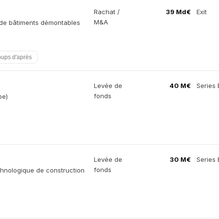
Rachat /
39 Md€
Exit
M&A
r de bâtiments démontables
oups d'après
Levée de
40 M€
Series 
fonds
pe)
Levée de
30 M€
Series 
fonds
chnologique de construction