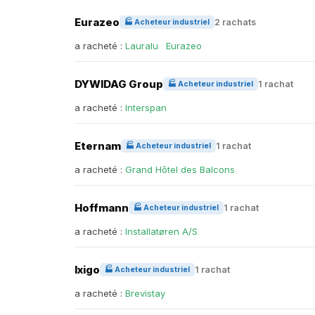
Eurazeo
2 rachats
🏭 Acheteur industriel
a racheté :
Lauralu
·
Eurazeo
DYWIDAG Group
1 rachat
🏭 Acheteur industriel
a racheté :
Interspan
Eternam
1 rachat
🏭 Acheteur industriel
a racheté :
Grand Hôtel des Balcons
Hoffmann
1 rachat
🏭 Acheteur industriel
a racheté :
Installatøren A/S
Ixigo
1 rachat
🏭 Acheteur industriel
a racheté :
Brevistay