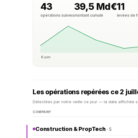
43
39,5 Md€
11
opérations suivies
montant cumulé
levées de 
6 juin
Les opérations repérées ce 2 juil
Détectées par notre veille ce jour — la date affichée s
COMPANY
Construction & PropTech
· 5