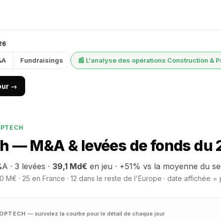
026
&A
Fundraisings
📰 L'analyse des opérations Construction & 
jour →
OPTECH
 — M&A & levées de fonds du 2 
A · 3 levées ·
39,1 Md€
en jeu · +51% vs la moyenne du se
 M€ · 25 en France · 12 dans le reste de l'Europe · date affichée = 
PROPTECH
— survolez la courbe pour le détail de chaque jour