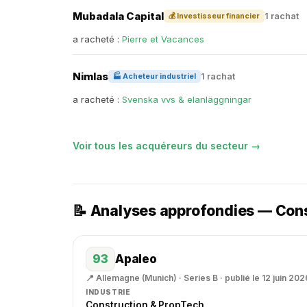
Mubadala Capital
1 rachat
💰 Investisseur financier
a racheté :
Pierre et Vacances
Nimlas
1 rachat
🏭 Acheteur industriel
a racheté :
Svenska vvs & elanläggningar
Voir tous les acquéreurs du secteur →
📝 Analyses approfondies — Cons
93
Apaleo
📍 Allemagne (Munich) · Series B · publié le 12 juin 202
INDUSTRIE
Construction & PropTech