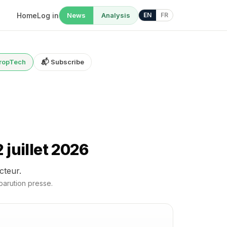
Home
Log in
News
Analysis
EN
FR
PropTech
📬 Subscribe
juillet 2026
cteur.
parution presse.