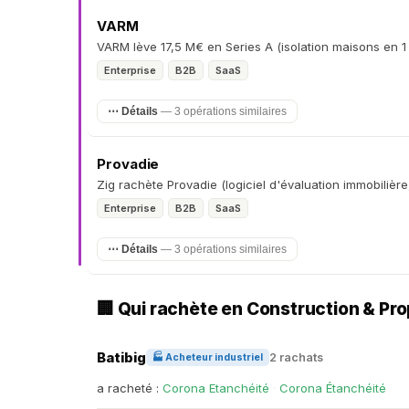
VARM
VARM lève 17,5 M€ en Series A (isolation maisons en 1 j
Enterprise
B2B
SaaS
⋯ Détails
— 3 opérations similaires
Provadie
Zig rachète Provadie (logiciel d'évaluation immobilièr
Enterprise
B2B
SaaS
⋯ Détails
— 3 opérations similaires
🏢 Qui rachète en Construction & P
Batibig
2 rachats
🏭 Acheteur industriel
a racheté :
Corona Etanchéité
·
Corona Étanchéité