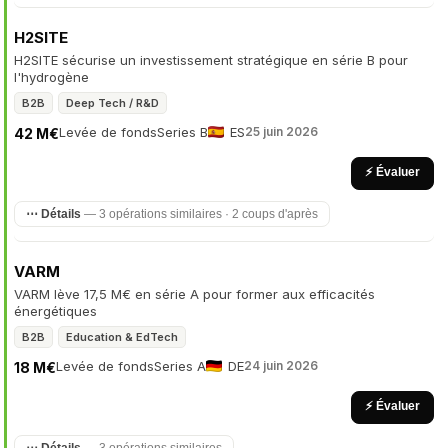
H2SITE
H2SITE sécurise un investissement stratégique en série B pour
l'hydrogène
B2B
Deep Tech / R&D
Levée de fonds
Series B
ES
25 juin 2026
42 M€
⚡ Évaluer
⋯ Détails
— 3 opérations similaires · 2 coups d'après
VARM
VARM lève 17,5 M€ en série A pour former aux efficacités
énergétiques
B2B
Education & EdTech
Levée de fonds
Series A
DE
24 juin 2026
18 M€
⚡ Évaluer