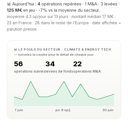
📊 Aujourd'hui :
4
opérations repérées · 1 M&A · 3 levées ·
125 M€
en jeu · -7% vs la moyenne du secteur.
moyenne 4.3 op/jour sur 13 jours · montant médian 17 M€ ·
23 en France · 28 dans le reste de l'Europe · date affichée =
parution presse.
📊 LE POULS DU SECTEUR · CLIMATE & ENERGY TECH
— survolez la courbe pour le détail de chaque jour
56
34
22
opérations suivies
levées de fonds
opérations M&A
7 juin
pic 9 op/j
30 juin