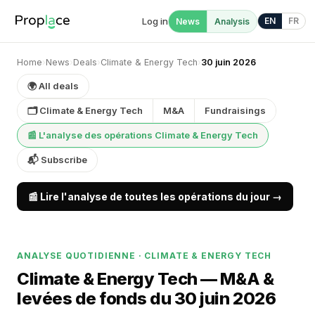
Log in
EN
FR
News
Analysis
Home
›
News
›
Deals
›
Climate & Energy Tech
›
30 juin 2026
🌍 All deals
🗂 Climate & Energy Tech
M&A
Fundraisings
📰 L'analyse des opérations Climate & Energy Tech
📬 Subscribe
📰 Lire l'analyse de toutes les opérations du jour →
ANALYSE QUOTIDIENNE · CLIMATE & ENERGY TECH
Climate & Energy Tech — M&A &
levées de fonds du 30 juin 2026