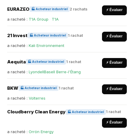
EURAZEO
2 rachats
🏭 Acheteur industriel
⚡ Évaluer
a racheté :
T1A Group
·
T1A
21 Invest
1 rachat
🏭 Acheteur industriel
⚡ Évaluer
a racheté :
Kali Environnement
Aequita
1 rachat
🏭 Acheteur industriel
⚡ Évaluer
a racheté :
LyondellBasell Berre-l'Étang
BKW
1 rachat
🏭 Acheteur industriel
⚡ Évaluer
a racheté :
Volterres
Cloudberry Clean Energy
1 rachat
🏭 Acheteur industriel
⚡ Évaluer
a racheté :
Orrön Energy