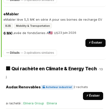
⋯ Détails
— 3 opérations similaires
eMabler
eMabler lève 5,5 M€ en série A pour ses bornes de recharge EV
B2B
Mobility & Transportation
Levée de fonds
Series A
US
23 juin 2026
6 M€
⚡ Évaluer
⋯ Détails
— 3 opérations similaires
🏢 Qui rachète en Climate & Energy Tech
· 13
j
Audax Renovables
2 rachats
🏭 Acheteur industriel
⚡ Évaluer
a racheté :
Elmera Group
·
Elmera