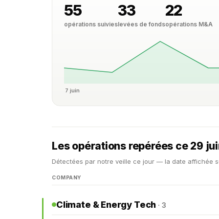
55
33
22
opérations suivies
levées de fonds
opérations M&A
7 juin
Les opérations repérées ce 29 ju
Détectées par notre veille ce jour — la date affichée s
COMPANY
Climate & Energy Tech
· 3