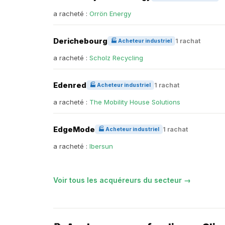
a racheté :
Orrön Energy
Derichebourg
1 rachat
🏭 Acheteur industriel
a racheté :
Scholz Recycling
Edenred
1 rachat
🏭 Acheteur industriel
a racheté :
The Mobility House Solutions
EdgeMode
1 rachat
🏭 Acheteur industriel
a racheté :
Ibersun
Voir tous les acquéreurs du secteur →