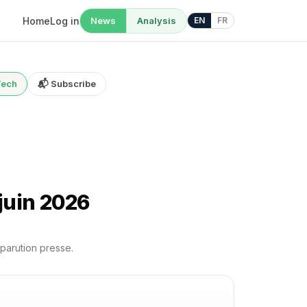
Home
Log in
News
Analysis
EN
FR
Tech
📬 Subscribe
juin 2026
 parution presse.