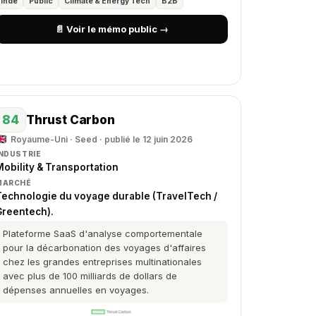
Inde
Public
Climate & Energy Tech
B2B
📄 Voir le mémo public →
84
Thrust Carbon
Royaume-Uni · Seed · publié le 12 juin 2026
INDUSTRIE
obility & Transportation
MARCHÉ
Technologie du voyage durable (TravelTech /
Greentech).
Plateforme SaaS d'analyse comportementale
pour la décarbonation des voyages d'affaires
chez les grandes entreprises multinationales
avec plus de 100 milliards de dollars de
dépenses annuelles en voyages.