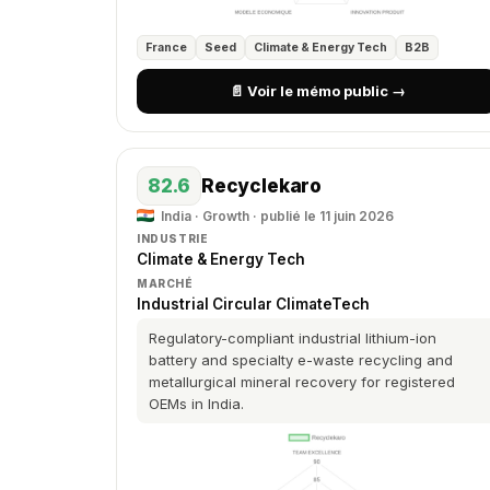
France
Seed
Climate & Energy Tech
B2B
📄 Voir le mémo public →
82.6
Recyclekaro
India · Growth · publié le 11 juin 2026
INDUSTRIE
Climate & Energy Tech
MARCHÉ
Industrial Circular ClimateTech
Regulatory-compliant industrial lithium-ion
battery and specialty e-waste recycling and
metallurgical mineral recovery for registered
OEMs in India.