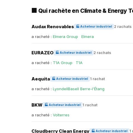
🏢 Qui rachète en Climate & Energy 
Audax Renovables
2 rachats
🏭 Acheteur industriel
a racheté :
Elmera Group
·
Elmera
EURAZEO
2 rachats
🏭 Acheteur industriel
a racheté :
T1A Group
·
T1A
Aequita
1 rachat
🏭 Acheteur industriel
a racheté :
LyondellBasell Berre-l'Étang
BKW
1 rachat
🏭 Acheteur industriel
a racheté :
Volterres
Cloudberry Clean Energy
1
🏭 Acheteur industriel