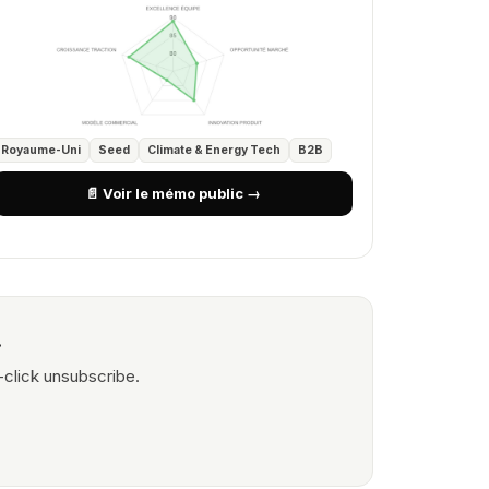
Royaume-Uni
Seed
Climate & Energy Tech
B2B
📄 Voir le mémo public →
.
-click unsubscribe.