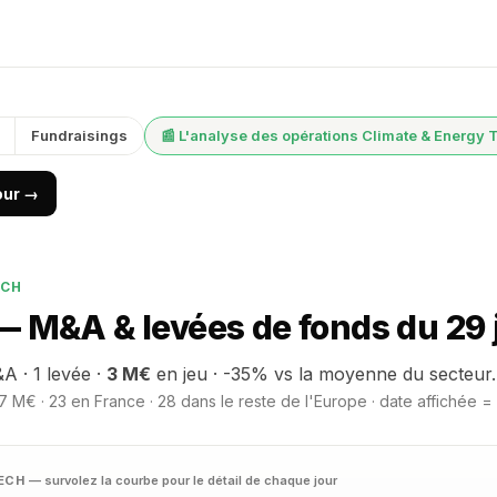
Fundraisings
📰 L'analyse des opérations Climate & Energy 
jour →
ECH
— M&A & levées de fonds du 29 
A · 1 levée ·
3 M€
en jeu · -35% vs la moyenne du secteur.
7 M€ · 23 en France · 28 dans le reste de l'Europe · date affichée =
TECH
— survolez la courbe pour le détail de chaque jour