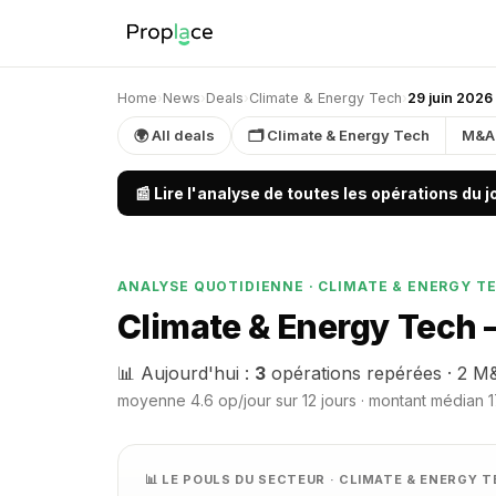
Home
›
News
›
Deals
›
Climate & Energy Tech
›
29 juin 2026
🌍 All deals
🗂 Climate & Energy Tech
M&A
📰 Lire l'analyse de toutes les opérations du 
ANALYSE QUOTIDIENNE · CLIMATE & ENERGY T
Climate & Energy Tech 
📊 Aujourd'hui :
3
opérations repérées · 2 M&
moyenne 4.6 op/jour sur 12 jours · montant médian 1
📊 LE POULS DU SECTEUR · CLIMATE & ENERGY 