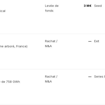
Levée de
3 M€
Seed
fonds
ical
Rachat /
—
Exit
M&A
ine arboré, France)
Rachat /
—
Series 
M&A
ue de 758 GWh