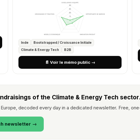
Inde
Bootstrapped / Croissance Initiale
Climate & Energy Tech
B2B
📄 Voir le mémo public →
undraisings of the Climate & Energy Tech sector
 Europe, decoded every day in a dedicated newsletter. Free, one
ch newsletter →