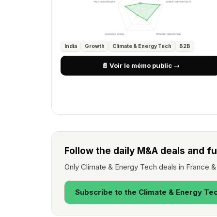
India
Growth
Climate & Energy Tech
B2B
📄 Voir le mémo public →
Follow the daily M&A deals and f
Only Climate & Energy Tech deals in France &
Subscribe to the Climate & Energy Te