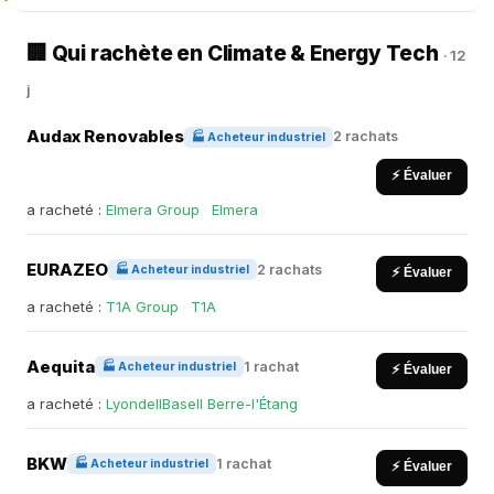
🏢 Qui rachète en Climate & Energy Tech
· 12
j
Audax Renovables
2 rachats
🏭 Acheteur industriel
⚡ Évaluer
a racheté :
Elmera Group
·
Elmera
EURAZEO
2 rachats
🏭 Acheteur industriel
⚡ Évaluer
a racheté :
T1A Group
·
T1A
Aequita
1 rachat
🏭 Acheteur industriel
⚡ Évaluer
a racheté :
LyondellBasell Berre-l'Étang
BKW
1 rachat
🏭 Acheteur industriel
⚡ Évaluer