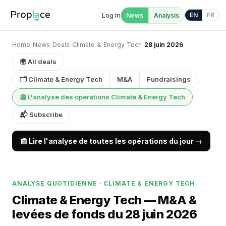
Log in
EN
FR
News
Analysis
Home
›
News
›
Deals
›
Climate & Energy Tech
›
28 juin 2026
🌍 All deals
🗂 Climate & Energy Tech
M&A
Fundraisings
📰 L'analyse des opérations Climate & Energy Tech
📬 Subscribe
📰 Lire l'analyse de toutes les opérations du jour →
ANALYSE QUOTIDIENNE · CLIMATE & ENERGY TECH
Climate & Energy Tech — M&A &
levées de fonds du 28 juin 2026