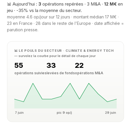
📊 Aujourd'hui :
3
opérations repérées · 3 M&A ·
12 M€
en
jeu · -35% vs la moyenne du secteur.
moyenne 4.6 op/jour sur 12 jours · montant médian 17 M€ ·
23 en France · 28 dans le reste de l'Europe · date affichée =
parution presse.
📊 LE POULS DU SECTEUR · CLIMATE & ENERGY TECH
— survolez la courbe pour le détail de chaque jour
55
33
22
opérations suivies
levées de fonds
opérations M&A
7 juin
pic 9 op/j
29 juin