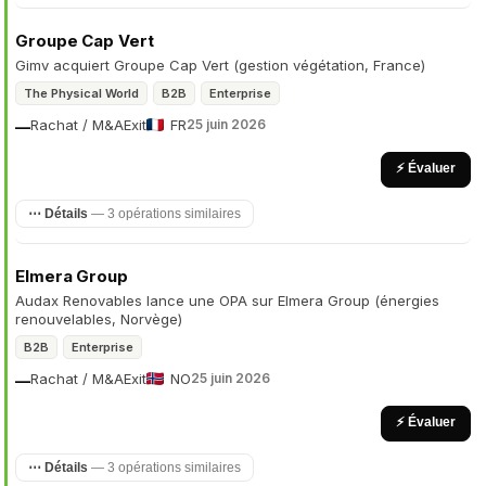
Groupe Cap Vert
Gimv acquiert Groupe Cap Vert (gestion végétation, France)
The Physical World
B2B
Enterprise
Rachat / M&A
Exit
FR
25 juin 2026
—
⚡ Évaluer
⋯ Détails
— 3 opérations similaires
Elmera Group
Audax Renovables lance une OPA sur Elmera Group (énergies
renouvelables, Norvège)
B2B
Enterprise
Rachat / M&A
Exit
NO
25 juin 2026
—
⚡ Évaluer
⋯ Détails
— 3 opérations similaires