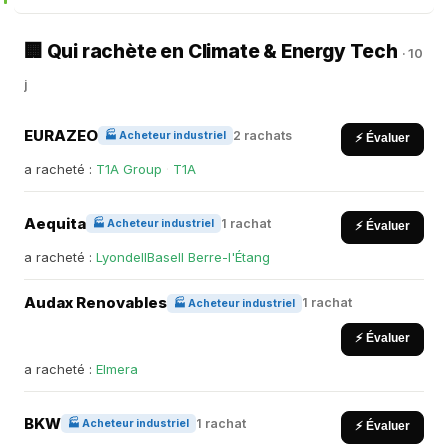
🏢 Qui rachète en Climate & Energy Tech
· 10
j
EURAZEO
2 rachats
🏭 Acheteur industriel
⚡ Évaluer
a racheté :
T1A Group
·
T1A
Aequita
1 rachat
🏭 Acheteur industriel
⚡ Évaluer
a racheté :
LyondellBasell Berre-l'Étang
Audax Renovables
1 rachat
🏭 Acheteur industriel
⚡ Évaluer
a racheté :
Elmera
BKW
1 rachat
🏭 Acheteur industriel
⚡ Évaluer