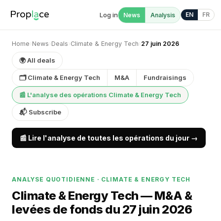
Log in
EN
FR
News
Analysis
Home
›
News
›
Deals
›
Climate & Energy Tech
›
27 juin 2026
🌍 All deals
🗂 Climate & Energy Tech
M&A
Fundraisings
📰 L'analyse des opérations Climate & Energy Tech
📬 Subscribe
📰 Lire l'analyse de toutes les opérations du jour →
ANALYSE QUOTIDIENNE · CLIMATE & ENERGY TECH
Climate & Energy Tech — M&A &
levées de fonds du 27 juin 2026