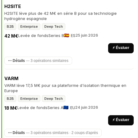
H2SITE
H2SITE lève plus de 42 M€ en série B pour sa technologie
hydrogène espagnole
B2B
Enterprise
Deep Tech
Levée de fonds
Series B
ES
25 juin 2026
42 M€
⚡ Évaluer
⋯ Détails
— 3 opérations similaires
VARM
VARM lève 17,5 M€ pour sa plateforme d'isolation thermique en
Europe
B2B
Enterprise
Deep Tech
Levée de fonds
Series A
EU
24 juin 2026
18 M€
⚡ Évaluer
⋯ Détails
— 3 opérations similaires · 2 coups d'après