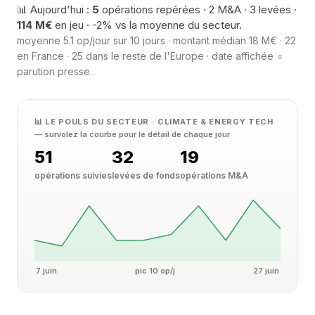
📊 Aujourd'hui :
5
opérations repérées · 2 M&A · 3 levées ·
114 M€
en jeu · -2% vs la moyenne du secteur.
moyenne 5.1 op/jour sur 10 jours · montant médian 18 M€ · 22
en France · 25 dans le reste de l'Europe · date affichée =
parution presse.
📊 LE POULS DU SECTEUR · CLIMATE & ENERGY TECH
— survolez la courbe pour le détail de chaque jour
51
32
19
opérations suivies
levées de fonds
opérations M&A
7 juin
pic 10 op/j
27 juin