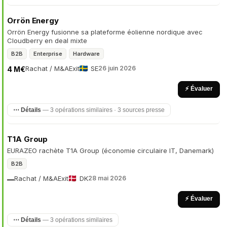
Orrön Energy
Orrön Energy fusionne sa plateforme éolienne nordique avec
Cloudberry en deal mixte
B2B
Enterprise
Hardware
Rachat / M&A
Exit
SE
26 juin 2026
4 M€
⚡ Évaluer
⋯ Détails
— 3 opérations similaires · 3 sources presse
T1A Group
EURAZEO rachète T1A Group (économie circulaire IT, Danemark)
B2B
Rachat / M&A
Exit
DK
28 mai 2026
—
⚡ Évaluer
⋯ Détails
— 3 opérations similaires